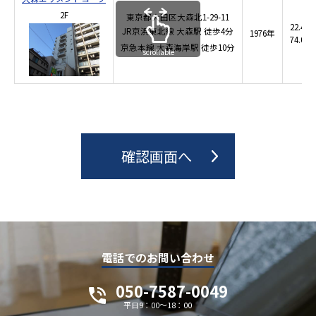
2F
東京都大田区大森北1-29-11
22.40 
JR京浜東北線
大森駅
徒歩4分
1976年
74.04 
京急本線
大森海岸駅
徒歩10分
scrollable
電話でのお問い合わせ
050-7587-0049
平日9：00～18：00