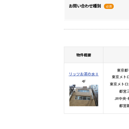
お問い合わせ種別
必須
物件概要
東京都
リッツお茶の水Ⅱ
東京メト
4F
東京メトロ
都営
JR中央
都営