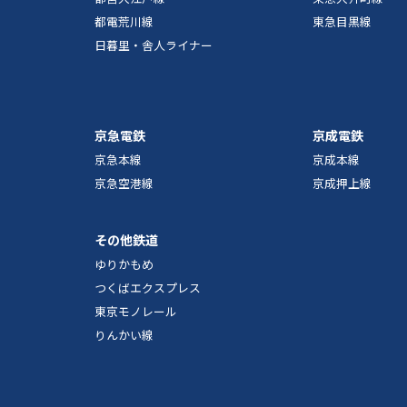
都電荒川線
東急目黒線
日暮里・舎人ライナー
京急電鉄
京成電鉄
京急本線
京成本線
京急空港線
京成押上線
その他鉄道
ゆりかもめ
つくばエクスプレス
東京モノレール
りんかい線