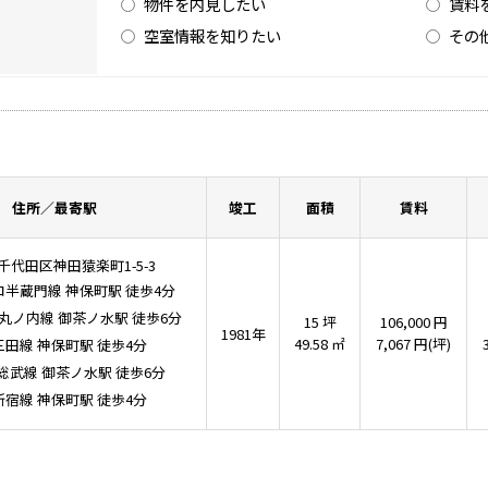
物件を内見したい
賃料
空室情報を知りたい
その
住所／最寄駅
竣工
面積
賃料
千代田区神田猿楽町1-5-3
ロ半蔵門線
神保町駅
徒歩4分
丸ノ内線
御茶ノ水駅
徒歩6分
15 坪
106,000 円
1981年
49.58 ㎡
7,067 円(坪)
三田線
神保町駅
徒歩4分
･総武線
御茶ノ水駅
徒歩6分
新宿線
神保町駅
徒歩4分