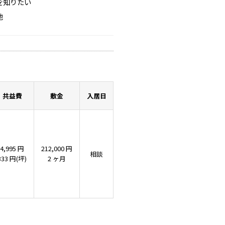
を知りたい
他
共益費
敷金
入居日
4,995 円
212,000 円
相談
333 円(坪)
2 ヶ月