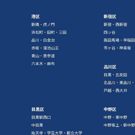
港区
新宿区
新橋・虎ノ門
新宿・西新宿
浜松町・田町・三田
四ッ谷
品川・白金台
高田馬場・早稲田
赤坂・溜池山王
市ヶ谷・神楽坂
青山・表参道
六本木・麻布
品川区
目黒・五反田
北品川・東品川・
戸越・西大井
目黒区
中野区
目黒駅西口
中野・東中野
中目黒
中野坂上・新中野
祐天寺・学芸大学・都立大学