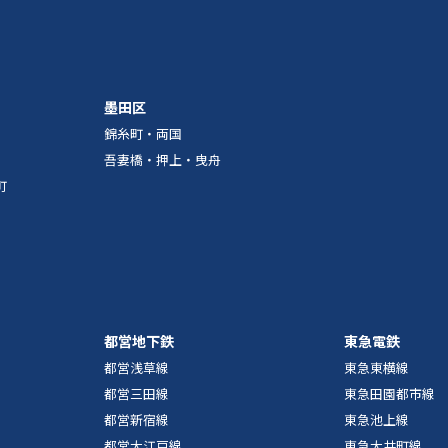
墨田区
錦糸町・両国
吾妻橋・押上・曳舟
町
都営地下鉄
東急電鉄
都営浅草線
東急東横線
都営三田線
東急田園都市線
都営新宿線
東急池上線
都営大江戸線
東急大井町線