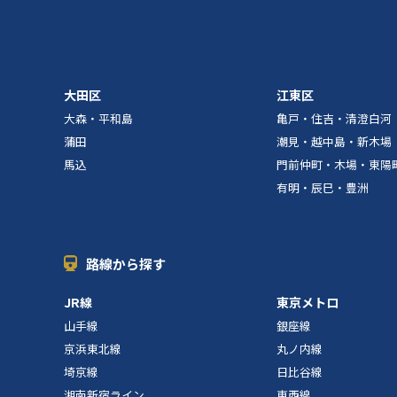
大田区
江東区
大森・平和島
亀戸・住吉・清澄白河
蒲田
潮見・越中島・新木場
馬込
門前仲町・木場・東陽
有明・辰巳・豊洲
路線から探す
JR線
東京メトロ
山手線
銀座線
京浜東北線
丸ノ内線
埼京線
日比谷線
湘南新宿ライン
東西線