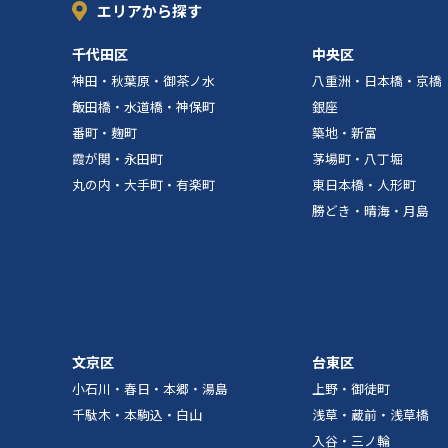
エリアから探す
千代田区
中央区
神田・秋葉原・御茶ノ水
八重洲・日本橋・京橋
飯田橋・水道橋・神保町
銀座
番町・麹町
築地・新富
霞が関・永田町
茅場町・八丁堀
丸の内・大手町・有楽町
東日本橋・人形町
勝どき・晴海・月島
文京区
台東区
小石川・春日・本郷・湯島
上野・御徒町
千駄木・本駒込・白山
浅草・蔵前・浅草橋
入谷・三ノ輪