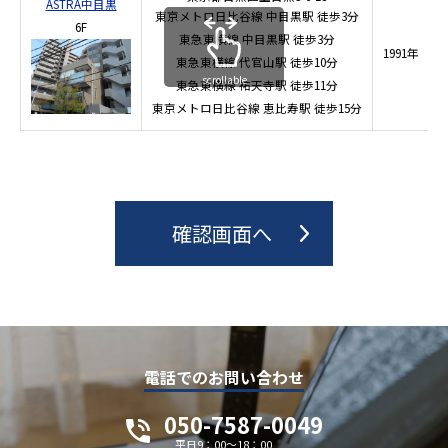
ASTRA中目黒
東京メトロ日比谷線
中目黒駅
徒歩3分
6F
東急東横線
中目黒駅
徒歩3分
1991年
東急東横線
代官山駅
徒歩10分
1
scrollable
東急東横線
祐天寺駅
徒歩11分
東京メトロ日比谷線
恵比寿駅
徒歩15分
電話でのお問い合わせ
050-7587-0049
平日9：00～18：00