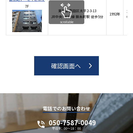
7F
東京都墨田区太平2-3-13
20.
1992年
JR中央･総武線
錦糸町駅
徒歩5分
67.
scrollable
電話でのお問い合わせ
050-7587-0049
平日9：00～18：00