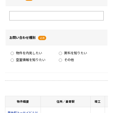
お問い合わせ種別
必須
物件を内見したい
賃料を知りたい
空室情報を知りたい
その他
物件概要
住所／最寄駅
竣工
面
錦糸町トーセイビルⅣ