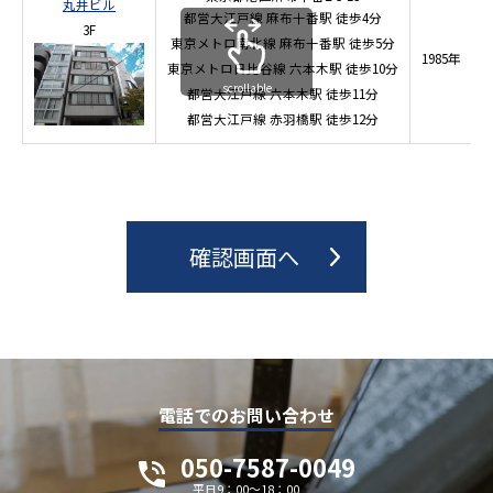
丸井ビル
都営大江戸線
麻布十番駅
徒歩4分
3F
東京メトロ南北線
麻布十番駅
徒歩5分
1985年
東京メトロ日比谷線
六本木駅
徒歩10分
7
scrollable
都営大江戸線
六本木駅
徒歩11分
都営大江戸線
赤羽橋駅
徒歩12分
電話でのお問い合わせ
050-7587-0049
平日9：00～18：00