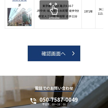
2F
東京都墨田区亀沢4-16-7
34.31 
JR中央･総武線
錦糸町駅
徒歩9分
1971年
113.41 
都営大江戸線
両国駅
徒歩11分
scrollable
電話でのお問い合わせ
050-7587-0049
平日9：00～18：00