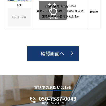
1-3F
東京都目黒区東山1-11-4
2
東京メトロ日比谷線
中目黒駅
徒歩9分
1999年
84
東急東横線
中目黒駅
徒歩9分
scrollable
電話でのお問い合わせ
050-7587-0049
平日9：00～18：00