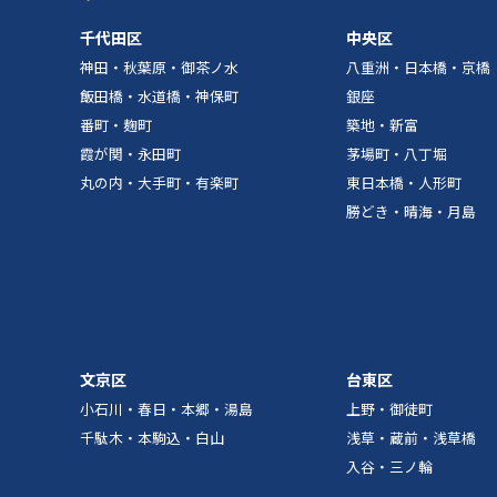
千代田区
中央区
神田・秋葉原・御茶ノ水
八重洲・日本橋・京橋
飯田橋・水道橋・神保町
銀座
番町・麹町
築地・新富
霞が関・永田町
茅場町・八丁堀
丸の内・大手町・有楽町
東日本橋・人形町
勝どき・晴海・月島
文京区
台東区
小石川・春日・本郷・湯島
上野・御徒町
千駄木・本駒込・白山
浅草・蔵前・浅草橋
入谷・三ノ輪