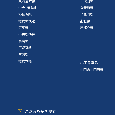
東海道本線
千代田線
中央･総武線
有楽町線
横須賀線
半蔵門線
総武線快速
南北線
京葉線
副都心線
中央線快速
高崎線
宇都宮線
常磐線
総武本線
小田急電鉄
小田急小田原線
こだわりから探す