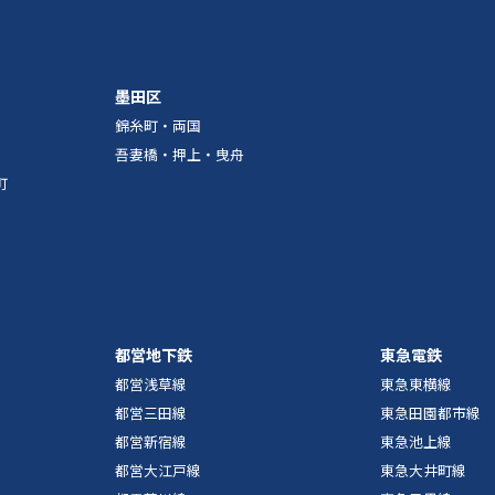
墨田区
錦糸町・両国
吾妻橋・押上・曳舟
町
都営地下鉄
東急電鉄
都営浅草線
東急東横線
都営三田線
東急田園都市線
都営新宿線
東急池上線
都営大江戸線
東急大井町線