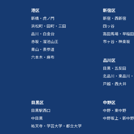
港区
新宿区
新橋・虎ノ門
新宿・西新宿
浜松町・田町・三田
四ッ谷
品川・白金台
高田馬場・早稲田
赤坂・溜池山王
市ヶ谷・神楽坂
青山・表参道
六本木・麻布
品川区
目黒・五反田
北品川・東品川・
戸越・西大井
目黒区
中野区
目黒駅西口
中野・東中野
中目黒
中野坂上・新中野
祐天寺・学芸大学・都立大学