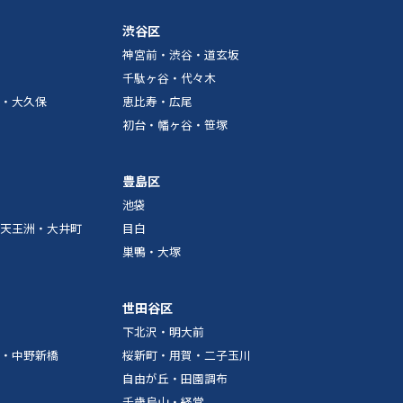
渋谷区
神宮前・渋谷・道玄坂
千駄ヶ谷・代々木
・大久保
恵比寿・広尾
初台・幡ヶ谷・笹塚
豊島区
池袋
天王洲・大井町
目白
巣鴨・大塚
世田谷区
下北沢・明大前
・中野新橋
桜新町・用賀・二子玉川
自由が丘・田園調布
千歳烏山・経堂