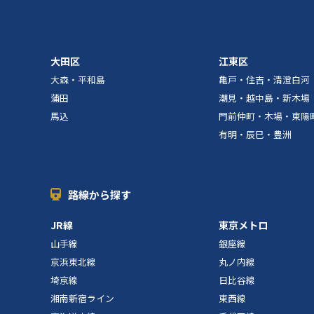
大田区
江東区
大森・平和島
亀戸・住吉・清澄白河
蒲田
潮見・越中島・新木場
馬込
門前仲町・木場・東陽
有明・辰巳・豊洲
路線から探す
JR線
東京メトロ
山手線
銀座線
京浜東北線
丸ノ内線
埼京線
日比谷線
湘南新宿ライン
東西線