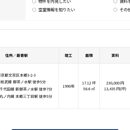
物件を内見したい
賃料
空室情報を知りたい
その
住所／最寄駅
竣工
面積
賃料
東京都文京区本郷3-2-3
･総武線
御茶ノ水駅
徒歩5分
17.12 坪
230,000 円
1990年
56.6 ㎡
13,435 円(坪)
千代田線
新御茶ノ水駅
徒歩7分
丸ノ内線
本郷三丁目駅
徒歩5分