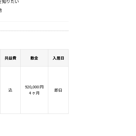
を知りたい
他
共益費
敷金
入居日
920,000 円
込
即日
4 ヶ月