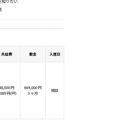
を知りたい
他
共益費
敷金
入居日
48,000 円
684,000 円
相談
,089 円(坪)
3 ヶ月