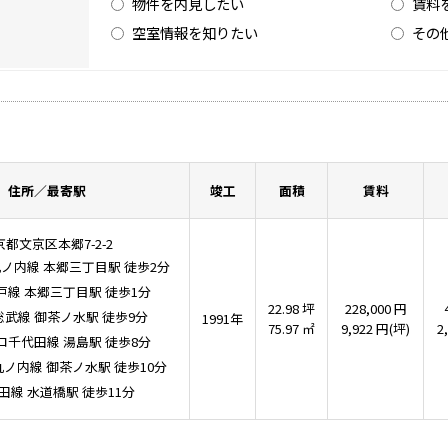
物件を内見したい
賃料
空室情報を知りたい
その
住所／最寄駅
竣工
面積
賃料
京都文京区本郷7-2-2
丸ノ内線
本郷三丁目駅
徒歩2分
戸線
本郷三丁目駅
徒歩1分
22.98 坪
228,000 円
総武線
御茶ノ水駅
徒歩9分
1991年
75.97 ㎡
9,922 円(坪)
2
ロ千代田線
湯島駅
徒歩8分
丸ノ内線
御茶ノ水駅
徒歩10分
田線
水道橋駅
徒歩11分