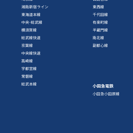
湘南新宿ライン
東西線
東海道本線
千代田線
中央･総武線
有楽町線
横須賀線
半蔵門線
総武線快速
南北線
京葉線
副都心線
中央線快速
高崎線
宇都宮線
常磐線
総武本線
小田急電鉄
小田急小田原線