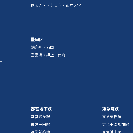
祐天寺・学芸大学・都立大学
墨田区
錦糸町・両国
吾妻橋・押上・曳舟
町
都営地下鉄
東急電鉄
都営浅草線
東急東横線
都営三田線
東急田園都市線
都営新宿線
東急池上線