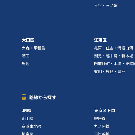
入谷・三ノ輪
大田区
江東区
大森・平和島
亀戸・住吉・清澄白河
蒲田
潮見・越中島・新木場
馬込
門前仲町・木場・東陽
有明・辰巳・豊洲
路線から探す
JR線
東京メトロ
山手線
銀座線
京浜東北線
丸ノ内線
埼京線
日比谷線