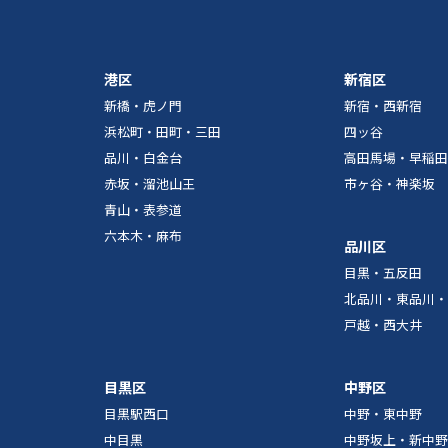
港区
新宿区
新橋・虎ノ門
新宿・西新宿
浜松町・田町・三田
四ッ谷
品川・白金台
高田馬場・早稲田
赤坂・溜池山王
市ヶ谷・神楽坂
青山・表参道
六本木・麻布
品川区
目黒・五反田
北品川・東品川・
戸越・西大井
目黒区
中野区
目黒駅西口
中野・東中野
中目黒
中野坂上・新中野