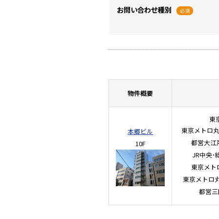
お問い合わせ種別
必須
物件概要
東
東京メトロ
本郷ビル
都営大江
10F
JR中央･
東京メト
東京メトロ
都営三