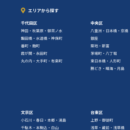
エリアから探す
千代田区
中央区
神田・秋葉原・御茶ノ水
八重洲・日本橋・京橋
飯田橋・水道橋・神保町
銀座
番町・麹町
築地・新富
霞が関・永田町
茅場町・八丁堀
丸の内・大手町・有楽町
東日本橋・人形町
勝どき・晴海・月島
文京区
台東区
小石川・春日・本郷・湯島
上野・御徒町
千駄木・本駒込・白山
浅草・蔵前・浅草橋