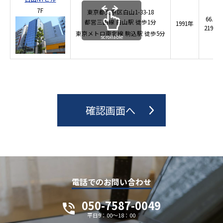
7F
東京都文京区白山1-33-18
66.4 
都営三田線
白山駅
徒歩1分
1991年
219.5 
東京メトロ南北線
駒込駅
徒歩5分
scrollable
電話でのお問い合わせ
050-7587-0049
平日9：00～18：00