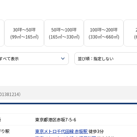
30坪～50坪
50坪～100坪
100坪～200坪
(99㎡～165㎡)
(165㎡～330㎡)
(330㎡～660㎡)
(
1381214）
所
東京都港区赤坂7-5-6
寄り駅
東京メトロ千代田線
赤坂駅
徒歩3分