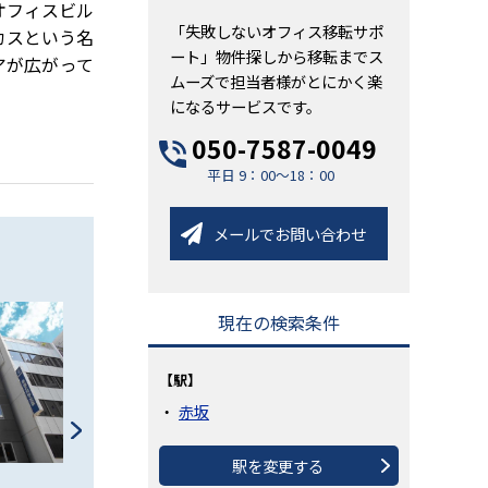
オフィスビル
「失敗しないオフィス移転サポ
カスという名
ート」物件探しから移転までス
アが広がって
ムーズで担当者様がとにかく楽
になるサービスです。
050-7587-0049
平日 9：00～18：00
メールでお問い合わせ
現在の検索条件
【駅】
赤坂
駅を変更する
アジミックビル
セルクル赤坂