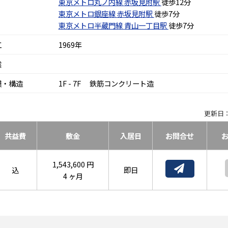
東京メトロ丸ノ内線
赤坂見附駅
徒歩12分
東京メトロ銀座線
赤坂見附駅
徒歩7分
東京メトロ半蔵門線
青山一丁目駅
徒歩7分
工
1969年
震
模・構造
1F - 7F 鉄筋コンクリート造
更新日：
共益費
敷金
入居日
お問合せ
1,543,600 円
込
即日
4 ヶ月