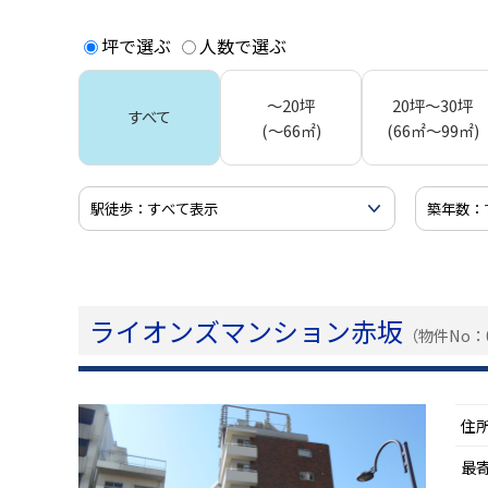
坪で選ぶ
人数で選ぶ
～20坪
20坪～30坪
すべて
(～66㎡)
(66㎡～99㎡)
ライオンズマンション赤坂
（物件No：0
住
最