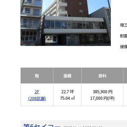
竣
耐
規
階
面積
賃料
2F
22.7 坪
385,900 円
75.04 ㎡
17,000 円(坪)
(208区画)
第6セイコー