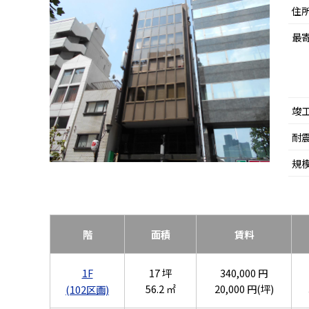
住
最
竣
耐
規
階
面積
賃料
1F
17 坪
340,000 円
56.2 ㎡
20,000 円(坪)
(102区画)