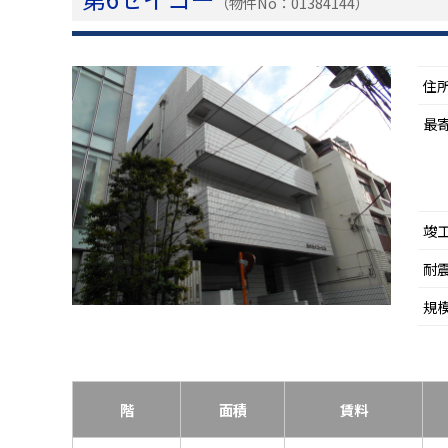
（物件No：01384144）
住
最
竣
耐
規
階
面積
賃料