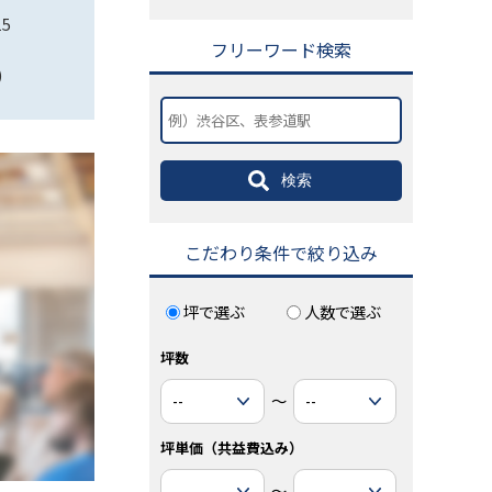
5
東京都港区赤坂6-13-16
東京都港区赤坂4-2-25
フリーワード検索
坪数：19.8 坪
坪数：26.84 坪
)
坪単価：16,000 円(坪)
坪単価：15,174 円(坪)
検索
こだわり条件で絞り込み
坪で選ぶ
人数で選ぶ
坪数
～
坪単価（共益費込み）
～