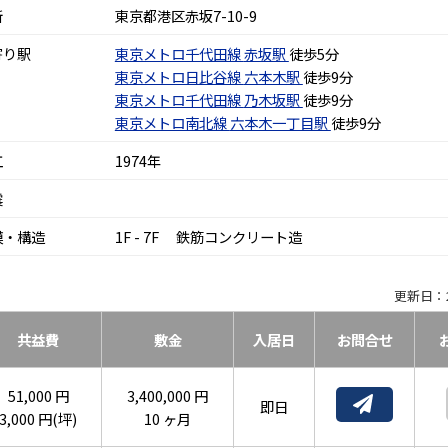
所
東京都港区赤坂7-10-9
寄り駅
東京メトロ千代田線
赤坂駅
徒歩5分
東京メトロ日比谷線
六本木駅
徒歩9分
東京メトロ千代田線
乃木坂駅
徒歩9分
東京メトロ南北線
六本木一丁目駅
徒歩9分
工
1974年
震
模・構造
1F - 7F 鉄筋コンクリート造
更新日：2
共益費
敷金
入居日
お問合せ
51,000 円
3,400,000 円
即日
3,000 円(坪)
10 ヶ月