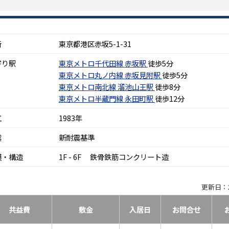
所
東京都港区赤坂5-1-31
寄り駅
東京メトロ千代田線
赤坂駅
徒歩5分
東京メトロ丸ノ内線
赤坂見附駅
徒歩5分
東京メトロ南北線
溜池山王駅
徒歩8分
東京メトロ半蔵門線
永田町駅
徒歩12分
工
1983年
震
新耐震基準
模・構造
1F - 6F 鉄骨鉄筋コンクリート造
更新日：2
共益費
敷金
入居日
お問合せ