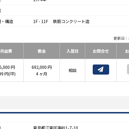
震
模・構造
1F - 11F 鉄筋コンクリート造
更新日：2
共益費
敷金
入居日
お問合せ
お
5,000 円
692,000 円
相談
99 円(坪)
4 ヶ月
所
東京都江東区南砂1-7-10