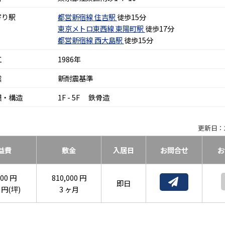
寄り駅
都営新宿線
住吉駅
徒歩15分
東京メトロ東西線
東陽町駅
徒歩17分
都営新宿線
西大島駅
徒歩15分
工
1986年
震
新耐震基準
模・構造
1F - 5F 鉄骨造
更新日：2
益費
敷金
入居日
お問合せ
お
000 円
810,000 円
即日
8 円(坪)
3 ヶ月