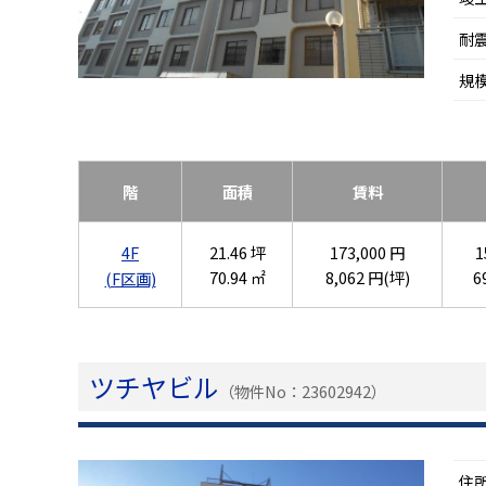
耐
規
階
面積
賃料
4F
21.46 坪
173,000 円
1
70.94 ㎡
8,062 円(坪)
6
(F区画)
ツチヤビル
（物件No：23602942）
住