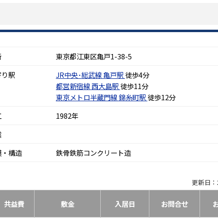
所
東京都江東区亀戸1-38-5
寄り駅
JR中央･総武線
亀戸駅
徒歩4分
都営新宿線
西大島駅
徒歩11分
東京メトロ半蔵門線
錦糸町駅
徒歩12分
工
1982年
震
模・構造
鉄骨鉄筋コンクリート造
更新日：2
共益費
敷金
入居日
お問合せ