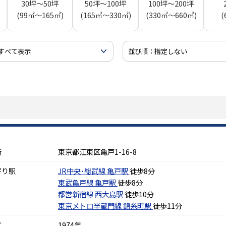
30坪～50坪
50坪～100坪
100坪～200坪
(99㎡～165㎡)
(165㎡～330㎡)
(330㎡～660㎡)
(
所
東京都江東区亀戸1-16-8
寄り駅
JR中央･総武線
亀戸駅
徒歩8分
東武亀戸線
亀戸駅
徒歩8分
都営新宿線
西大島駅
徒歩10分
東京メトロ半蔵門線
錦糸町駅
徒歩11分
工
1974年