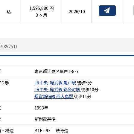
1,595,880 円
込
2026/10
3 ヶ月
985251）
所
東京都江東区亀戸1-8-7
寄り駅
JR中央･総武線
亀戸駅
徒歩5分
JR中央･総武線
錦糸町駅
徒歩10分
都営新宿線
西大島駅
徒歩11分
工
1993年
震
新耐震基準
模・構造
B1F - 9F 鉄骨造