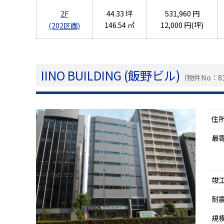
2F
44.33 坪
531,960 円
146.54 ㎡
12,000 円(坪)
(202区画)
IINO BUILDING (飯野ビル)
（物件No：81
住
最
竣
耐
規