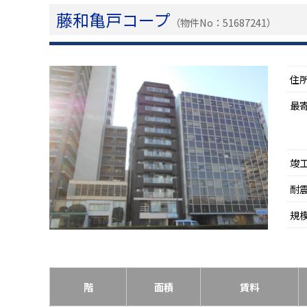
藤和亀戸コープ
（物件No：51687241）
住
最
竣
耐
規
階
面積
賃料