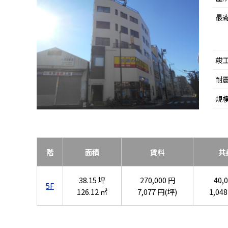
最
竣
耐
規
階
面積
賃料
共
38.15 坪
270,000 円
40,
5F
126.12 ㎡
7,077 円(坪)
1,04