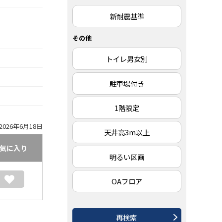
新耐震基準
その他
トイレ男女別
駐車場付き
1階限定
026年6月18日
天井高3m以上
気に入り
明るい区画
OAフロア