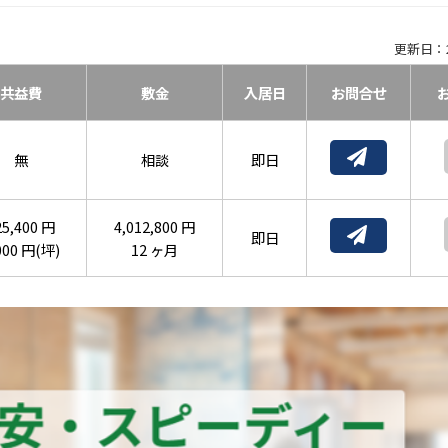
更新日：2
共益費
敷金
入居日
お問合せ
無
相談
即日
25,400 円
4,012,800 円
即日
000 円(坪)
12 ヶ月