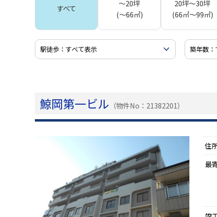
～20坪
20坪～30坪
すべて
(～66㎡)
(66㎡～99㎡)
鯨岡第一ビル
（物件No：21382201）
住
最
竣