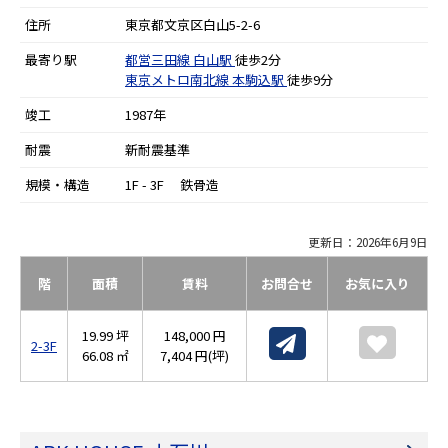
住所
東京都文京区白山5-2-6
最寄り駅
都営三田線
白山駅
徒歩2分
東京メトロ南北線
本駒込駅
徒歩9分
竣工
1987年
耐震
新耐震基準
規模・構造
1F - 3F 鉄骨造
更新日：2026年6月9日
階
面積
賃料
お問合せ
お気に入り
19.99 坪
148,000 円
2-3F
66.08 ㎡
7,404 円(坪)