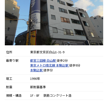
住所
東京都文京区白山1-31-9
最寄り駅
都営三田線
白山駅
徒歩2分
東京メトロ南北線
本駒込駅
徒歩9分
本駒込駅
徒歩分
竣工
1990年
耐震
新耐震基準
規模・構造
1F - 8F 鉄筋コンクリート造