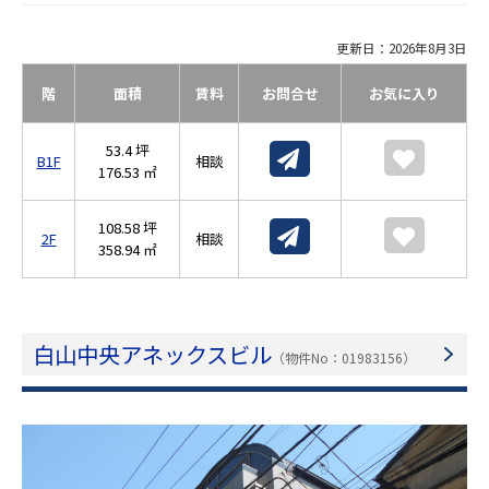
更新日：2026年8月3日
階
面積
賃料
お問合せ
お気に入り
53.4 坪
B1F
相談
176.53 ㎡
108.58 坪
2F
相談
358.94 ㎡
白山中央アネックスビル
（物件No：01983156）