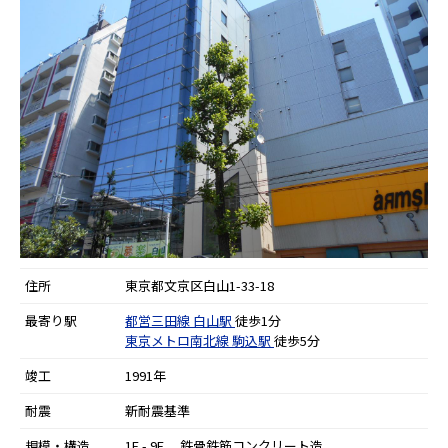
住所
東京都文京区白山1-33-18
最寄り駅
都営三田線
白山駅
徒歩1分
東京メトロ南北線
駒込駅
徒歩5分
竣工
1991年
耐震
新耐震基準
規模・構造
1F - 9F 鉄骨鉄筋コンクリート造