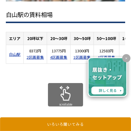
白山駅の賃料相場
エリア
20坪以下
20～30坪
30～50坪
50～100坪
100
8372円
13775円
13000円
12583円
15
白山駅
2区画募集
4区画募集
1区画募集
6区画募集
1
×
scrollable
いろいろ聞いてみる