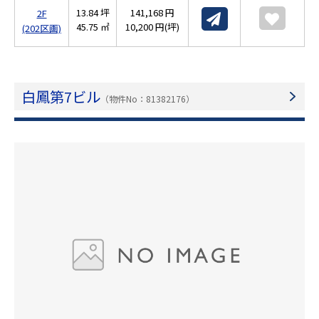
13.84 坪
141,168 円
2F
45.75 ㎡
10,200 円(坪)
(202区画)
白鳳第7ビル
（物件No：81382176）