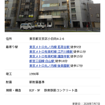
住所
東京都文京区小日向4-2-6
最寄り駅
東京メトロ丸ノ内線
茗荷谷駅
徒歩5分
東京メトロ有楽町線
江戸川橋駅
徒歩11分
東京メトロ有楽町線
護国寺駅
徒歩15分
都営三田線
白山駅
徒歩16分
東京メトロ丸ノ内線
後楽園駅
徒歩17分
竣工
1990年
耐震
新耐震基準
規模・構造
B2F - 9F 鉄骨鉄筋コンクリート造
更新日：2026年7月7日