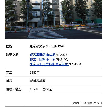
住所
東京都文京区白山1-19-6
最寄り駅
都営三田線
白山駅
徒歩5分
都営三田線
春日駅
徒歩10分
東京メトロ南北線
東大前駅
徒歩15分
竣工
1985年
耐震
新耐震基準
規模・構造
1F - 8F 鉄骨造
更新日：2026年7月27日