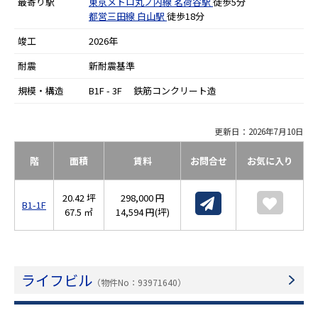
最寄り駅
東京メトロ丸ノ内線
茗荷谷駅
徒歩5分
都営三田線
白山駅
徒歩18分
竣工
2026年
耐震
新耐震基準
規模・構造
B1F - 3F 鉄筋コンクリート造
更新日：2026年7月10日
階
面積
賃料
お問合せ
お気に入り
20.42 坪
298,000 円
B1-1F
67.5 ㎡
14,594 円(坪)
ライフビル
（物件No：93971640）