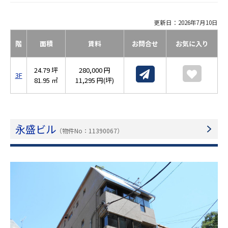
更新日：2026年7月10日
階
面積
賃料
お問合せ
お気に入り
24.79 坪
280,000 円
3F
81.95 ㎡
11,295 円(坪)
永盛ビル
（物件No：11390067）