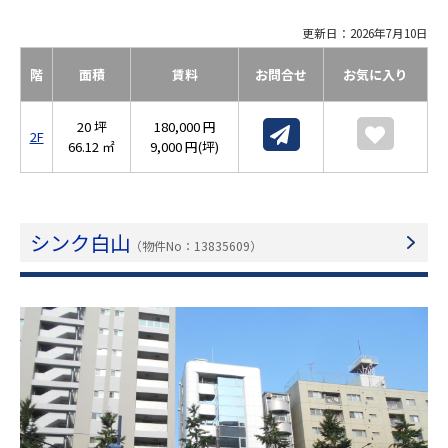
更新日：2026年7月10日
階
面積
賃料
お問合せ
お気に入り
20 坪
180,000 円
2F
66.12 ㎡
9,000 円(坪)
シンク白山
（物件No：13835609）