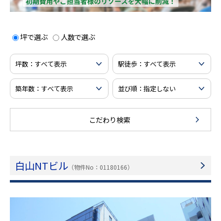
坪で選ぶ
人数で選ぶ
こだわり検索
白山NTビル
（物件No：01180166）