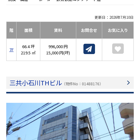
更新日：2026年7月10日
階
面積
賃料
お問合せ
お気に入り
66.4 坪
996,000 円
7F
219.5 ㎡
15,000 円(坪)
三共小石川THビル
（物件No：01488176）