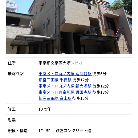
住所
東京都文京区大塚3-35-2
最寄り駅
東京メトロ丸ノ内線
茗荷谷駅
徒歩5分
都営三田線
千石駅
徒歩12分
東京メトロ丸ノ内線
新大塚駅
徒歩12分
東京メトロ有楽町線
護国寺駅
徒歩13分
都営三田線
白山駅
徒歩15分
竣工
1979年
耐震
規模・構造
1F - 5F 鉄筋コンクリート造