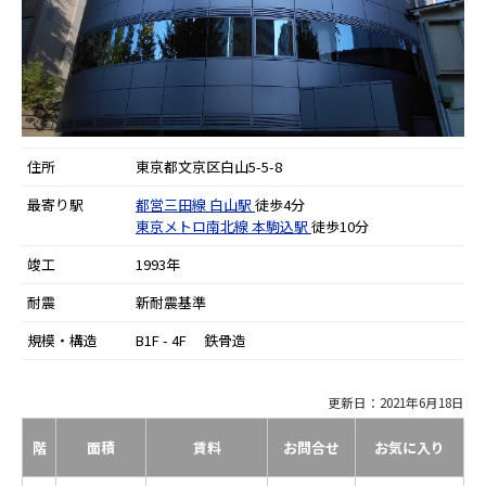
住所
東京都文京区白山5-5-8
最寄り駅
都営三田線
白山駅
徒歩4分
東京メトロ南北線
本駒込駅
徒歩10分
竣工
1993年
耐震
新耐震基準
規模・構造
B1F - 4F 鉄骨造
更新日：2021年6月18日
階
面積
賃料
お問合せ
お気に入り