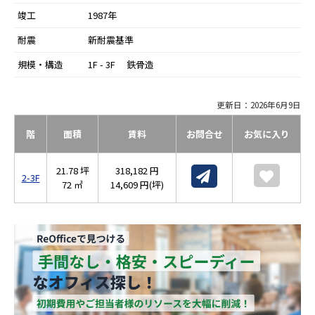
竣工
1987年
耐震
新耐震基準
規模・構造
1F - 3F 鉄骨造
更新日：2026年6月9日
階
面積
賃料
お問合せ
お気に入り
21.78 坪
318,182 円
2-3F
72 ㎡
14,609 円(坪)