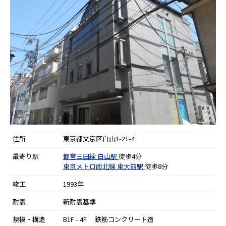
住所
東京都文京区白山1-21-4
最寄り駅
都営三田線
白山駅
徒歩4分
東京メトロ南北線
東大前駅
徒歩8分
竣工
1993年
耐震
新耐震基準
規模・構造
B1F - 4F 鉄筋コンクリート造