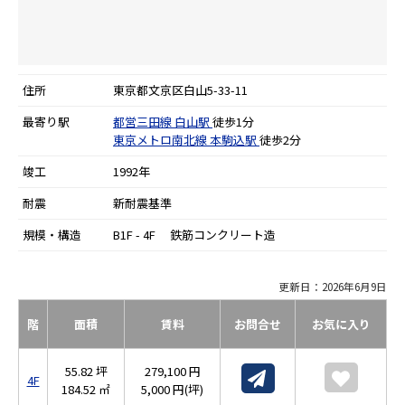
住所
東京都文京区白山5-33-11
最寄り駅
都営三田線
白山駅
徒歩1分
東京メトロ南北線
本駒込駅
徒歩2分
竣工
1992年
耐震
新耐震基準
規模・構造
B1F - 4F 鉄筋コンクリート造
更新日：2026年6月9日
階
面積
賃料
お問合せ
お気に入り
55.82 坪
279,100 円
4F
184.52 ㎡
5,000 円(坪)