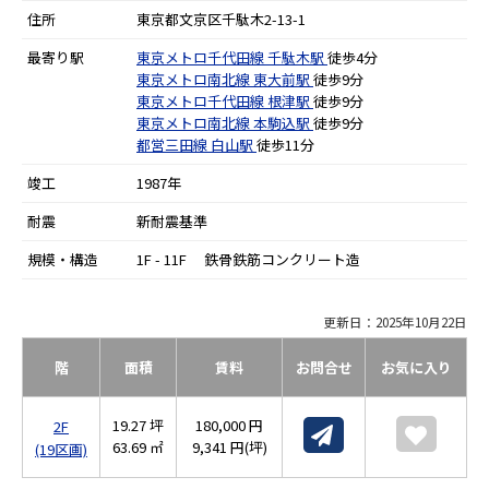
住所
東京都文京区千駄木2-13-1
最寄り駅
東京メトロ千代田線
千駄木駅
徒歩4分
東京メトロ南北線
東大前駅
徒歩9分
東京メトロ千代田線
根津駅
徒歩9分
東京メトロ南北線
本駒込駅
徒歩9分
都営三田線
白山駅
徒歩11分
竣工
1987年
耐震
新耐震基準
規模・構造
1F - 11F 鉄骨鉄筋コンクリート造
更新日：2025年10月22日
階
面積
賃料
お問合せ
お気に入り
19.27 坪
180,000 円
2F
63.69 ㎡
9,341 円(坪)
(19区画)