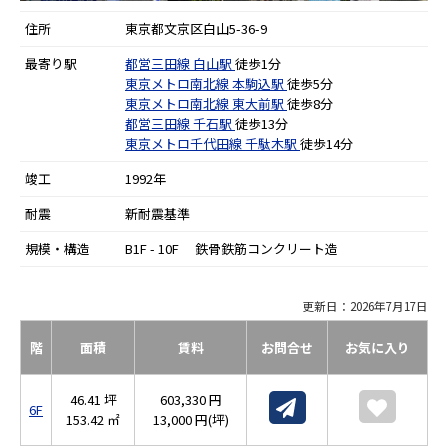
住所
東京都文京区白山5-36-9
最寄り駅
都営三田線
白山駅
徒歩1分
東京メトロ南北線
本駒込駅
徒歩5分
東京メトロ南北線
東大前駅
徒歩8分
都営三田線
千石駅
徒歩13分
東京メトロ千代田線
千駄木駅
徒歩14分
竣工
1992年
耐震
新耐震基準
規模・構造
B1F - 10F 鉄骨鉄筋コンクリート造
更新日：2026年7月17日
階
面積
賃料
お問合せ
お気に入り
46.41 坪
603,330 円
6F
153.42 ㎡
13,000 円(坪)