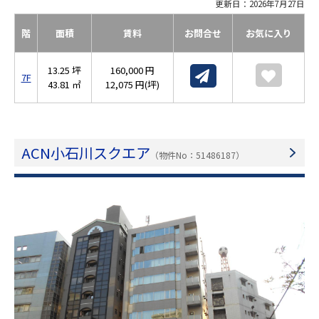
更新日：2026年7月27日
階
面積
賃料
お問合せ
お気に入り
13.25 坪
160,000 円
7F
43.81 ㎡
12,075 円(坪)
ACN小石川スクエア
（物件No：51486187）