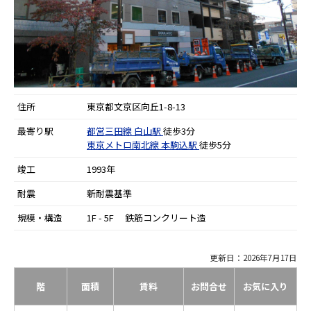
住所
東京都文京区向丘1-8-13
最寄り駅
都営三田線
白山駅
徒歩3分
東京メトロ南北線
本駒込駅
徒歩5分
竣工
1993年
耐震
新耐震基準
規模・構造
1F - 5F 鉄筋コンクリート造
更新日：2026年7月17日
階
面積
賃料
お問合せ
お気に入り