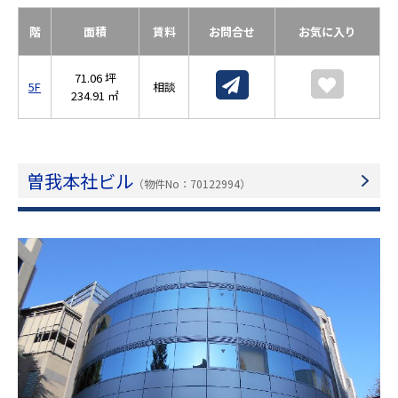
階
面積
賃料
お問合せ
お気に入り
71.06 坪
5F
相談
234.91 ㎡
曽我本社ビル
（物件No：70122994）