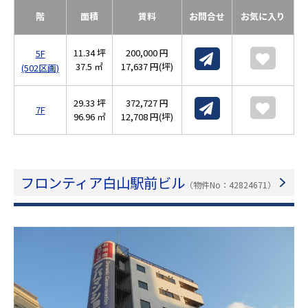
階
面積
賃料
お問合せ
お気に入り
11.34 坪
200,000 円
5F
37.5 ㎡
17,637 円(坪)
(502区画)
29.33 坪
372,727 円
7F
96.96 ㎡
12,708 円(坪)
フロンティア白山駅前ビル
（物件No：42824671）