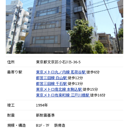
住所
東京都文京区小石川5-36-5
最寄り駅
東京メトロ丸ノ内線
茗荷谷駅
徒歩6分
都営三田線
白山駅
徒歩12分
都営三田線
千石駅
徒歩13分
東京メトロ南北線
本駒込駅
徒歩15分
東京メトロ有楽町線
江戸川橋駅
徒歩16分
竣工
1994年
耐震
新耐震基準
規模・構造
B1F - 7F 鉄骨造