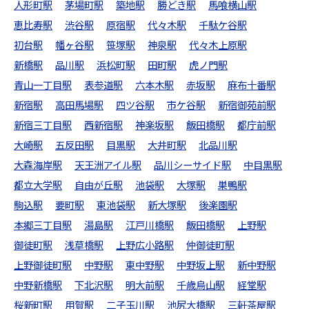
人形町駅
茅場町駅
築地駅
勝どき駅
馬喰横山駅
恵比寿駅
渋谷駅
原宿駅
代々木駅
千駄ケ谷駅
初台駅
幡ヶ谷駅
笹塚駅
神泉駅
代々木上原駅
新橋駅
品川駅
浜松町駅
田町駅
虎ノ門駅
青山一丁目駅
表参道駅
六本木駅
赤坂駅
麻布十番駅
新宿駅
高田馬場駅
四ツ谷駅
市ケ谷駅
新宿御苑前駅
新宿三丁目駅
西新宿駅
神楽坂駅
飯田橋駅
都庁前駅
大崎駅
五反田駅
目黒駅
大井町駅
北品川駅
大森海岸駅
天王洲アイル駅
品川シーサイド駅
中目黒駅
都立大学駅
自由が丘駅
池袋駅
大塚駅
巣鴨駅
駒込駅
要町駅
東池袋駅
新大塚駅
後楽園駅
本郷三丁目駅
湯島駅
江戸川橋駅
飯田橋駅
上野駅
御徒町駅
浅草橋駅
上野広小路駅
仲御徒町駅
上野御徒町駅
中野駅
東中野駅
中野坂上駅
新中野駅
中野新橋駅
下北沢駅
明大前駅
千歳烏山駅
経堂駅
桜新町駅
用賀駅
二子玉川駅
池尻大橋駅
三軒茶屋駅