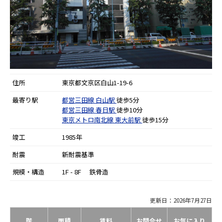
住所
東京都文京区白山1-19-6
最寄り駅
都営三田線
白山駅
徒歩5分
都営三田線
春日駅
徒歩10分
東京メトロ南北線
東大前駅
徒歩15分
竣工
1985年
耐震
新耐震基準
規模・構造
1F - 8F 鉄骨造
更新日：2026年7月27日
階
面積
賃料
お問合せ
お気に入り