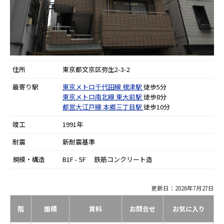
住所
東京都文京区弥生2-3-2
最寄り駅
東京メトロ千代田線
根津駅
徒歩5分
東京メトロ南北線
東大前駅
徒歩8分
都営大江戸線
本郷三丁目駅
徒歩10分
竣工
1991年
耐震
新耐震基準
規模・構造
B1F - 5F 鉄筋コンクリート造
更新日：2026年7月27日
階
面積
賃料
お問合せ
お気に入り