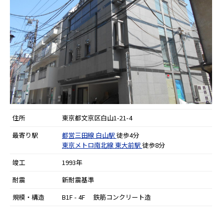
住所
東京都文京区白山1-21-4
最寄り駅
都営三田線
白山駅
徒歩4分
東京メトロ南北線
東大前駅
徒歩8分
竣工
1993年
耐震
新耐震基準
規模・構造
B1F - 4F 鉄筋コンクリート造