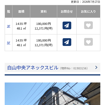
更新日：2026年7月27日
階
面積
賃料
お問合せ
お気に入り
14.55 坪
180,000 円
3F
48.1 ㎡
12,371 円(坪)
14.55 坪
180,000 円
5F
48.1 ㎡
12,371 円(坪)
白山中央アネックスビル
（物件No：01983156）