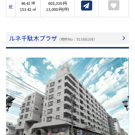
46.41 坪
603,330 円
6F
153.42 ㎡
13,000 円(坪)
ルネ千駄木プラザ
（物件No：91586108）