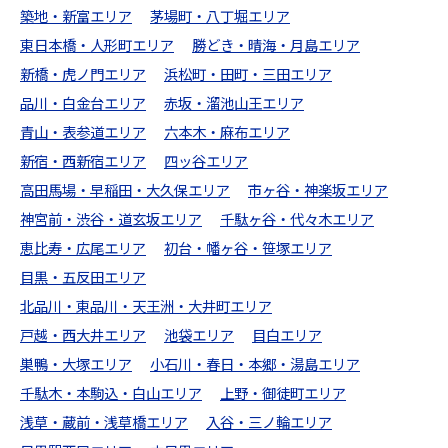
築地・新富エリア
茅場町・八丁堀エリア
東日本橋・人形町エリア
勝どき・晴海・月島エリア
新橋・虎ノ門エリア
浜松町・田町・三田エリア
品川・白金台エリア
赤坂・溜池山王エリア
青山・表参道エリア
六本木・麻布エリア
新宿・西新宿エリア
四ッ谷エリア
高田馬場・早稲田・大久保エリア
市ヶ谷・神楽坂エリア
神宮前・渋谷・道玄坂エリア
千駄ヶ谷・代々木エリア
恵比寿・広尾エリア
初台・幡ヶ谷・笹塚エリア
目黒・五反田エリア
北品川・東品川・天王洲・大井町エリア
戸越・西大井エリア
池袋エリア
目白エリア
巣鴨・大塚エリア
小石川・春日・本郷・湯島エリア
千駄木・本駒込・白山エリア
上野・御徒町エリア
浅草・蔵前・浅草橋エリア
入谷・三ノ輪エリア