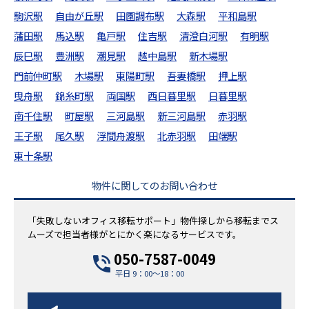
駒沢駅
自由が丘駅
田園調布駅
大森駅
平和島駅
蒲田駅
馬込駅
亀戸駅
住吉駅
清澄白河駅
有明駅
辰巳駅
豊洲駅
潮見駅
越中島駅
新木場駅
門前仲町駅
木場駅
東陽町駅
吾妻橋駅
押上駅
曳舟駅
錦糸町駅
両国駅
西日暮里駅
日暮里駅
南千住駅
町屋駅
三河島駅
新三河島駅
赤羽駅
王子駅
尾久駅
浮間舟渡駅
北赤羽駅
田端駅
東十条駅
物件に関してのお問い合わせ
「失敗しないオフィス移転サポート」物件探しから移転までス
ムーズで担当者様がとにかく楽になるサービスです。
050-7587-0049
平日 9：00～18：00