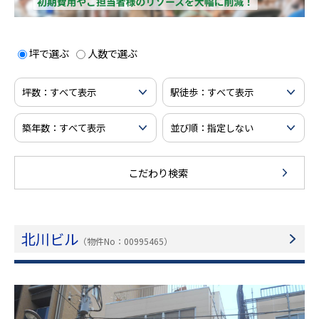
坪で選ぶ
人数で選ぶ
こだわり検索
北川ビル
（物件No：00995465）