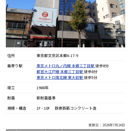
住所
東京都文京区本郷6-17-9
最寄り駅
東京メトロ丸ノ内線
本郷三丁目駅
徒歩8分
都営大江戸線
本郷三丁目駅
徒歩8分
東京メトロ南北線
東大前駅
徒歩5分
竣工
1988年
耐震
新耐震基準
規模・構造
1F - 10F 鉄骨鉄筋コンクリート造
更新日：2026年7月24日