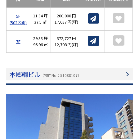
11.34 坪
200,000 円
5F
37.5 ㎡
17,637 円(坪)
(502区画)
29.33 坪
372,727 円
7F
96.96 ㎡
12,708 円(坪)
本郷綱ビル
（物件No：51088107）