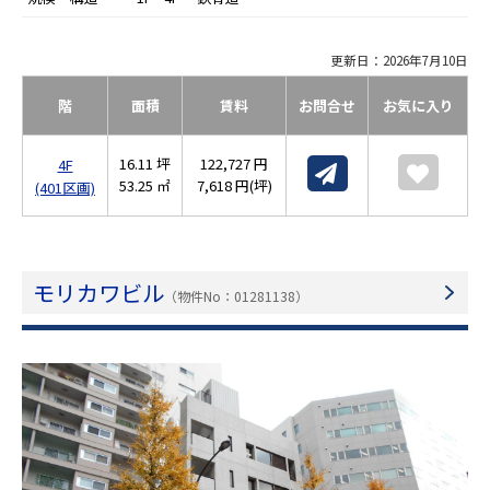
更新日：2026年7月10日
階
面積
賃料
お問合せ
お気に入り
16.11 坪
122,727 円
4F
53.25 ㎡
7,618 円(坪)
(401区画)
モリカワビル
（物件No：01281138）