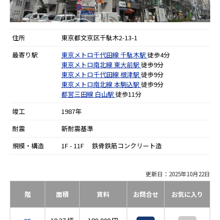
住所
東京都文京区千駄木2-13-1
最寄り駅
東京メトロ千代田線
千駄木駅
徒歩4分
東京メトロ南北線
東大前駅
徒歩9分
東京メトロ千代田線
根津駅
徒歩9分
東京メトロ南北線
本駒込駅
徒歩9分
都営三田線
白山駅
徒歩11分
竣工
1987年
耐震
新耐震基準
規模・構造
1F - 11F 鉄骨鉄筋コンクリート造
更新日：2025年10月22日
階
面積
賃料
お問合せ
お気に入り