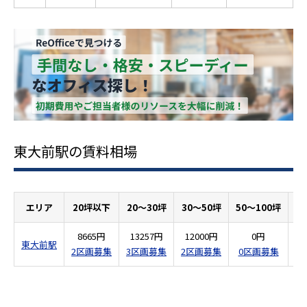
東大前駅の賃料相場
エリア
20坪以下
20～30坪
30～50坪
50～100坪
1
8665円
13257円
12000円
0円
東大前駅
2区画募集
3区画募集
2区画募集
0区画募集