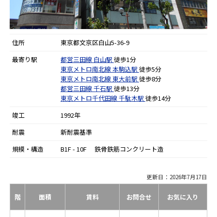
住所
東京都文京区白山5-36-9
最寄り駅
都営三田線
白山駅
徒歩1分
東京メトロ南北線
本駒込駅
徒歩5分
東京メトロ南北線
東大前駅
徒歩8分
都営三田線
千石駅
徒歩13分
東京メトロ千代田線
千駄木駅
徒歩14分
竣工
1992年
耐震
新耐震基準
規模・構造
B1F - 10F 鉄骨鉄筋コンクリート造
更新日：2026年7月17日
階
面積
賃料
お問合せ
お気に入り