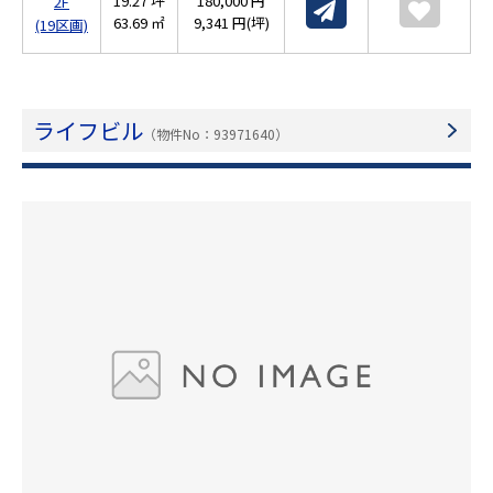
19.27 坪
180,000 円
2F
63.69 ㎡
9,341 円(坪)
(19区画)
ライフビル
（物件No：93971640）