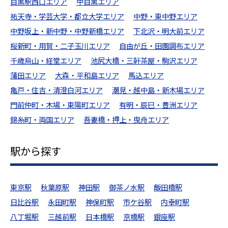
目黒駅西口エリア
中目黒エリア
祐天寺・学芸大学・都立大学エリア
中野・東中野エリア
中野坂上・新中野・中野新橋エリア
下北沢・明大前エリア
桜新町・用賀・二子玉川エリア
自由が丘・田園調布エリア
千歳烏山・経堂エリア
池尻大橋・三軒茶屋・駒沢エリア
蒲田エリア
大森・平和島エリア
馬込エリア
亀戸・住吉・清澄白河エリア
潮見・越中島・新木場エリア
門前仲町・木場・東陽町エリア
有明・辰巳・豊洲エリア
錦糸町・両国エリア
吾妻橋・押上・曳舟エリア
駅から探す
東京駅
秋葉原駅
神田駅
御茶ノ水駅
飯田橋駅
日比谷駅
永田町駅
神保町駅
市ケ谷駅
内幸町駅
八丁堀駅
三越前駅
日本橋駅
京橋駅
銀座駅