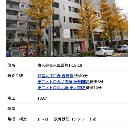
住所
東京都文京区西片1-15-18
最寄り駅
都営大江戸線
春日駅
徒歩3分
東京メトロ丸ノ内線
後楽園駅
徒歩6分
東京メトロ南北線
東大前駅
徒歩10分
竣工
1982年
耐震
規模・構造
1F - 6F 鉄骨鉄筋コンクリート造