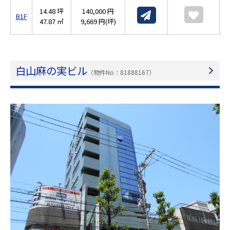
14.48 坪
140,000 円
B1F
47.87 ㎡
9,669 円(坪)
白山麻の実ビル
（物件No：81888167）