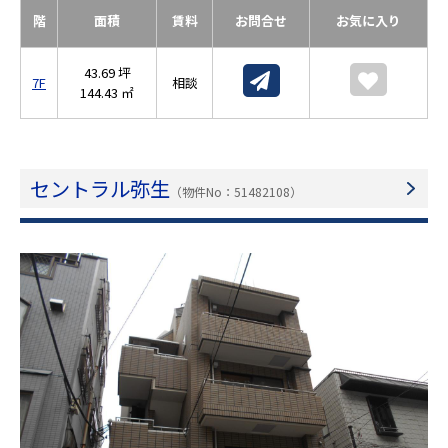
階
面積
賃料
お問合せ
お気に入り
43.69 坪
7F
相談
144.43 ㎡
セントラル弥生
（物件No：51482108）