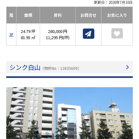
更新日：2026年7月10日
階
面積
賃料
お問合せ
お気に入り
24.79 坪
280,000 円
3F
81.95 ㎡
11,295 円(坪)
シンク白山
（物件No：13835609）