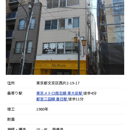
住所
東京都文京区西片2-19-17
最寄り駅
東京メトロ南北線
東大前駅
徒歩4分
都営三田線
春日駅
徒歩11分
竣工
1980年
耐震
規模・構造
1F - 4F 鉄骨造