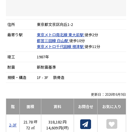
住所
東京都文京区向丘1-2
最寄り駅
東京メトロ南北線
東大前駅
徒歩2分
都営三田線
白山駅
徒歩10分
東京メトロ千代田線
根津駅
徒歩11分
竣工
1987年
耐震
新耐震基準
規模・構造
1F - 3F 鉄骨造
更新日：2026年6月9日
階
面積
賃料
お問合せ
お気に入り
21.78 坪
318,182 円
2-3F
72 ㎡
14,609 円(坪)