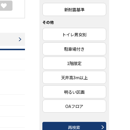
新耐震基準
その他
トイレ男女別
駐車場付き
1階限定
天井高3m以上
明るい区画
OAフロア