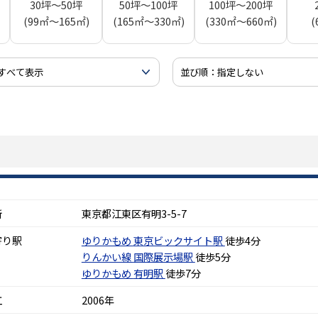
30坪～50坪
50坪～100坪
100坪～200坪
(99㎡～165㎡)
(165㎡～330㎡)
(330㎡～660㎡)
(
所
東京都江東区有明3-5-7
寄り駅
ゆりかもめ
東京ビックサイト駅
徒歩4分
りんかい線
国際展示場駅
徒歩5分
ゆりかもめ
有明駅
徒歩7分
工
2006年