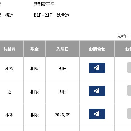
震
新耐震基準
模・構造
B1F - 21F 鉄骨造
更新日：
共益費
敷金
入居日
お問合せ
お
相談
相談
即日
込
相談
即日
相談
相談
2026/09