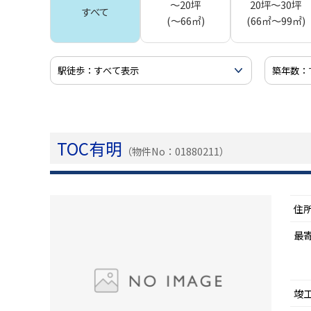
～20坪
20坪～30坪
すべて
(～66㎡)
(66㎡～99㎡)
TOC有明
（物件No：01880211）
住
最
竣