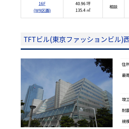
16F
40.96 坪
相談
135.4 ㎡
(W9区画)
TFTビル(東京ファッションビル)
住
最
竣
耐
規