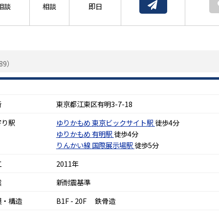
相談
相談
即日
89）
所
東京都江東区有明3-7-18
寄り駅
ゆりかもめ
東京ビックサイト駅
徒歩4分
ゆりかもめ
有明駅
徒歩4分
りんかい線
国際展示場駅
徒歩5分
工
2011年
震
新耐震基準
模・構造
B1F - 20F 鉄骨造