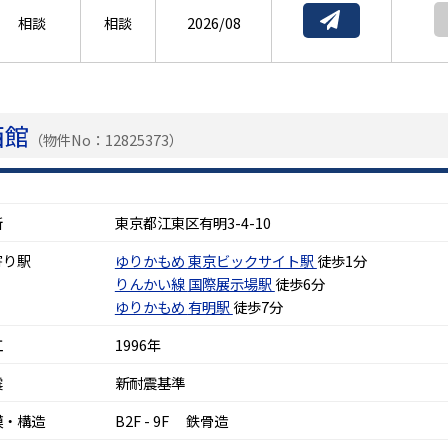
相談
相談
2026/08
西館
（物件No：12825373）
所
東京都江東区有明3-4-10
寄り駅
ゆりかもめ
東京ビックサイト駅
徒歩1分
りんかい線
国際展示場駅
徒歩6分
ゆりかもめ
有明駅
徒歩7分
工
1996年
震
新耐震基準
模・構造
B2F - 9F 鉄骨造