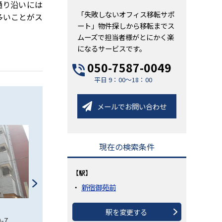
通り沿いには
「失敗しないオフィス移転サポ
多いことがス
ート」物件探しから移転までス
ムーズで担当者様がとにかく楽
になるサービスです。
050-7587-0049
平日 9：00～18：00
メールでお問い合わせ
現在の検索条件
【駅】
新宿御苑前
DeLCCS新宿御苑ビル
文芸社新宿御苑ビル
駅を変更する
-7
東京都新宿区四谷4-25-6
東京都新宿区新宿1-11-