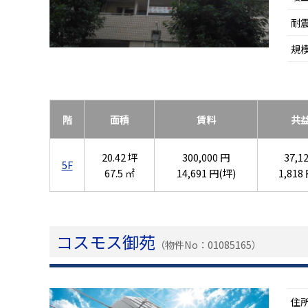
耐
規
階
面積
賃料
共
20.42 坪
300,000 円
37,1
5F
67.5 ㎡
14,691 円(坪)
1,818
コスモス御苑
（物件No：01085165）
住