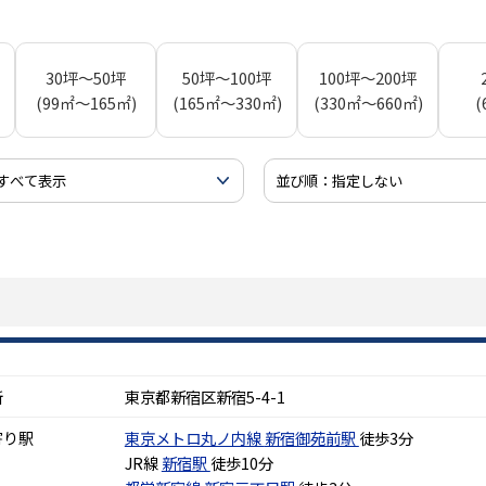
30坪～50坪
50坪～100坪
100坪～200坪
(99㎡～165㎡)
(165㎡～330㎡)
(330㎡～660㎡)
(
所
東京都新宿区新宿5-4-1
寄り駅
東京メトロ丸ノ内線
新宿御苑前駅
徒歩3分
JR線
新宿駅
徒歩10分