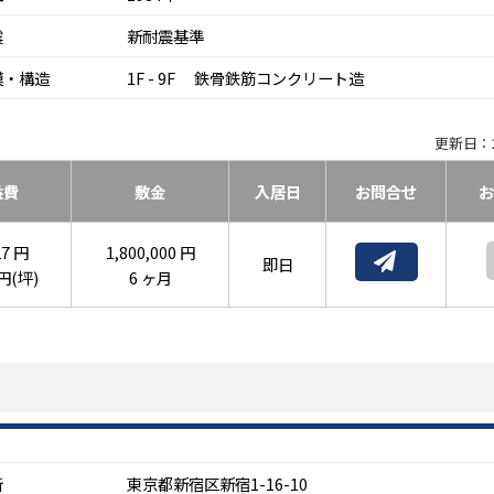
震
新耐震基準
模・構造
1F - 9F 鉄骨鉄筋コンクリート造
更新日：2
益費
敷金
入居日
お問合せ
お
27 円
1,800,000 円
即日
 円(坪)
6 ヶ月
所
東京都新宿区新宿1-16-10