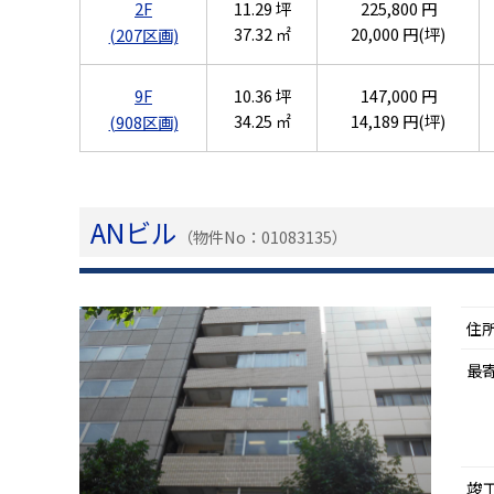
2F
11.29 坪
225,800 円
37.32 ㎡
20,000 円(坪)
(207区画)
9F
10.36 坪
147,000 円
34.25 ㎡
14,189 円(坪)
(908区画)
ANビル
（物件No：01083135）
住
最
竣