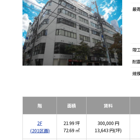
最
竣
耐
規
階
面積
賃料
2F
21.99 坪
300,000 円
72.69 ㎡
13,643 円(坪)
(201区画)