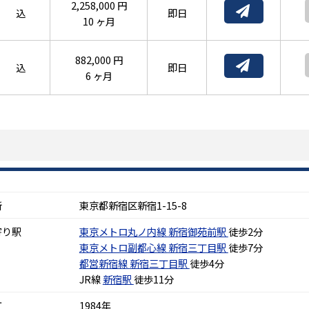
2,258,000 円
込
即日
10 ヶ月
882,000 円
込
即日
6 ヶ月
所
東京都新宿区新宿1-15-8
寄り駅
東京メトロ丸ノ内線
新宿御苑前駅
徒歩2分
東京メトロ副都心線
新宿三丁目駅
徒歩7分
都営新宿線
新宿三丁目駅
徒歩4分
JR線
新宿駅
徒歩11分
工
1984年