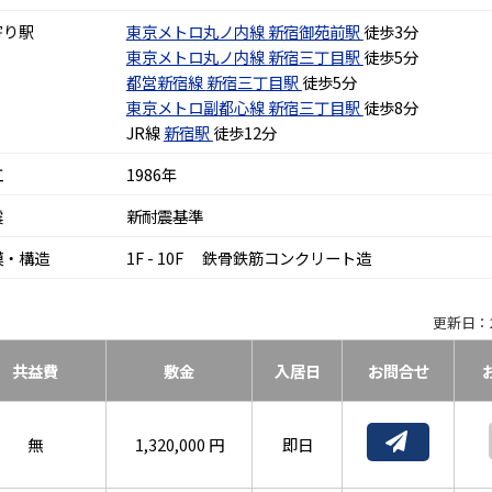
寄り駅
東京メトロ丸ノ内線
新宿御苑前駅
徒歩3分
東京メトロ丸ノ内線
新宿三丁目駅
徒歩5分
都営新宿線
新宿三丁目駅
徒歩5分
東京メトロ副都心線
新宿三丁目駅
徒歩8分
JR線
新宿駅
徒歩12分
工
1986年
震
新耐震基準
模・構造
1F - 10F 鉄骨鉄筋コンクリート造
更新日：2
共益費
敷金
入居日
お問合せ
無
1,320,000 円
即日