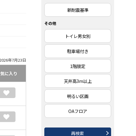
新耐震基準
その他
トイレ男女別
駐車場付き
026年7月23日
1階限定
お気に入り
天井高3m以上
明るい区画
OAフロア