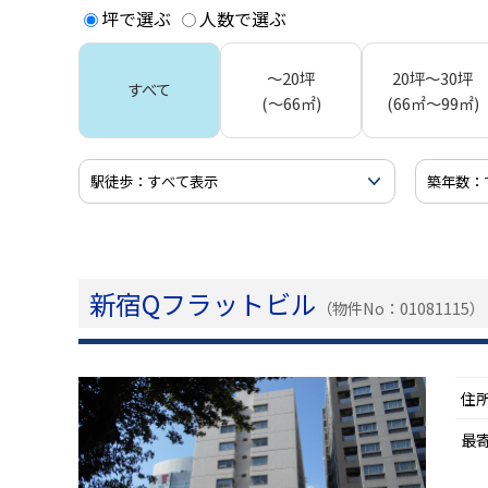
坪で選ぶ
人数で選ぶ
～20坪
20坪～30坪
すべて
(～66㎡)
(66㎡～99㎡)
新宿Qフラットビル
（物件No：01081115）
住
最