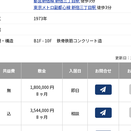
都営新宿線
新宿三丁目駅
徒歩3分
東京メトロ副都心線
新宿三丁目駅
徒歩3分
工
1973年
震
模・構造
B1F - 10F 鉄骨鉄筋コンクリート造
更新日：2
共益費
敷金
入居日
お問合せ
1,800,000 円
無
即日
8 ヶ月
3,544,000 円
込
相談
8 ヶ月