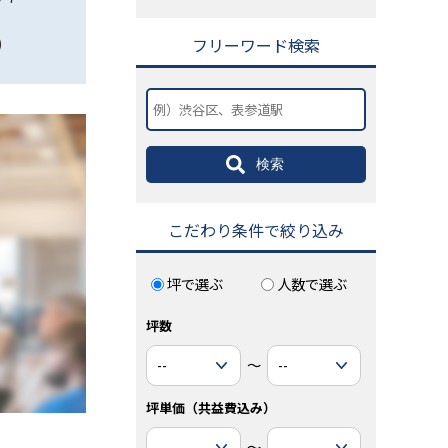
坪数：21.7 坪
坪数：77.27 坪
)
坪単価：22,000 円(坪)
坪単価：15,000 円(坪)
フリーワード検索
検索
こだわり条件で絞り込み
坪で選ぶ
人数で選ぶ
坪数
～
坪単価（共益費込み）
～