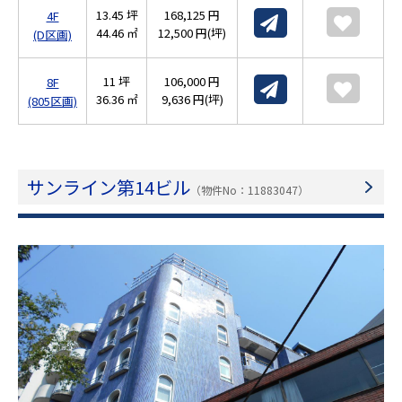
13.45 坪
168,125 円
4F
44.46 ㎡
12,500 円(坪)
(D区画)
11 坪
106,000 円
8F
36.36 ㎡
9,636 円(坪)
(805区画)
サンライン第14ビル
（物件No：11883047）