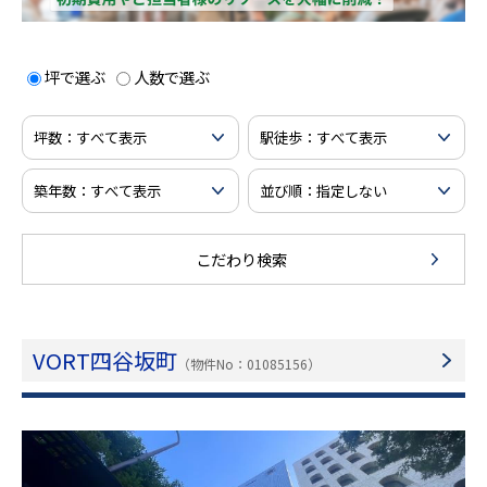
坪で選ぶ
人数で選ぶ
こだわり検索
VORT四谷坂町
（物件No：01085156）