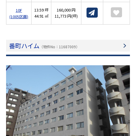
13.59 坪
160,000 円
10F
44.91 ㎡
11,773 円(坪)
(1005区画)
番町ハイム
（物件No：11687009）