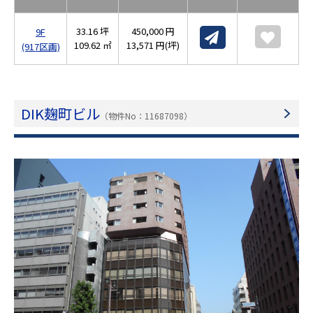
33.16 坪
450,000 円
9F
109.62 ㎡
13,571 円(坪)
(917区画)
DIK麹町ビル
（物件No：11687098）