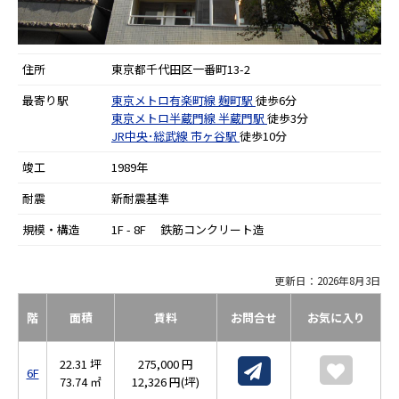
住所
東京都千代田区一番町13-2
最寄り駅
東京メトロ有楽町線
麹町駅
徒歩6分
東京メトロ半蔵門線
半蔵門駅
徒歩3分
JR中央･総武線
市ヶ谷駅
徒歩10分
竣工
1989年
耐震
新耐震基準
規模・構造
1F - 8F 鉄筋コンクリート造
更新日：2026年8月3日
階
面積
賃料
お問合せ
お気に入り
22.31 坪
275,000 円
6F
73.74 ㎡
12,326 円(坪)