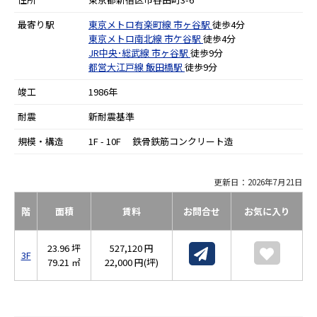
最寄り駅
東京メトロ有楽町線
市ヶ谷駅
徒歩4分
東京メトロ南北線
市ケ谷駅
徒歩4分
JR中央･総武線
市ヶ谷駅
徒歩9分
都営大江戸線
飯田橋駅
徒歩9分
竣工
1986年
耐震
新耐震基準
規模・構造
1F - 10F 鉄骨鉄筋コンクリート造
更新日：2026年7月21日
階
面積
賃料
お問合せ
お気に入り
23.96 坪
527,120 円
3F
79.21 ㎡
22,000 円(坪)