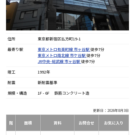
住所
東京都新宿区払方町19-1
最寄り駅
東京メトロ有楽町線
市ヶ谷駅
徒歩7分
東京メトロ南北線
市ケ谷駅
徒歩7分
JR中央･総武線
市ヶ谷駅
徒歩7分
竣工
1992年
耐震
新耐震基準
規模・構造
1F - 6F 鉄筋コンクリート造
更新日：2026年8月3日
階
面積
賃料
お問合せ
お気に入り