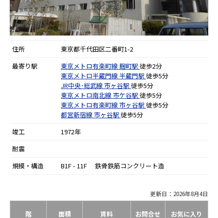
住所
東京都千代田区二番町1-2
最寄り駅
東京メトロ有楽町線
麹町駅
徒歩2分
東京メトロ半蔵門線
半蔵門駅
徒歩5分
JR中央･総武線
市ヶ谷駅
徒歩5分
東京メトロ南北線
市ケ谷駅
徒歩5分
東京メトロ有楽町線
市ヶ谷駅
徒歩5分
都営新宿線
市ヶ谷駅
徒歩5分
竣工
1972年
耐震
規模・構造
B1F - 11F 鉄骨鉄筋コンクリート造
更新日：2026年8月4日
階
面積
賃料
お問合せ
お気に入り