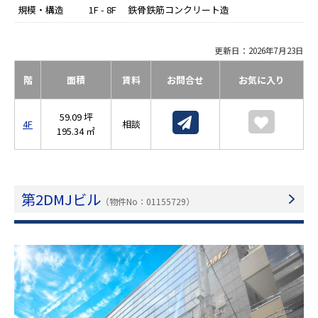
規模・構造
1F - 8F 鉄骨鉄筋コンクリート造
更新日：2026年7月23日
階
面積
賃料
お問合せ
お気に入り
59.09 坪
4F
相談
195.34 ㎡
第2DMJビル
（物件No：01155729）