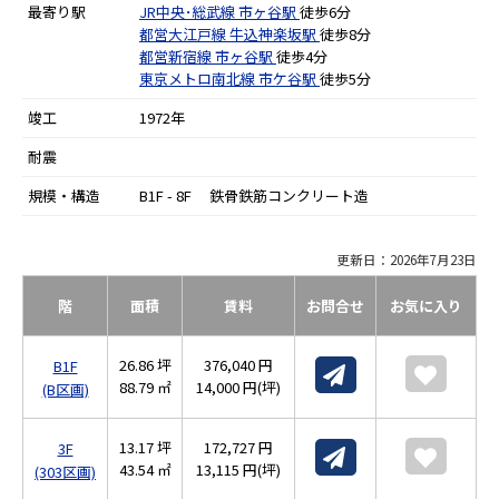
最寄り駅
JR中央･総武線
市ヶ谷駅
徒歩6分
都営大江戸線
牛込神楽坂駅
徒歩8分
都営新宿線
市ヶ谷駅
徒歩4分
東京メトロ南北線
市ケ谷駅
徒歩5分
竣工
1972年
耐震
規模・構造
B1F - 8F 鉄骨鉄筋コンクリート造
更新日：2026年7月23日
階
面積
賃料
お問合せ
お気に入り
26.86 坪
376,040 円
B1F
88.79 ㎡
14,000 円(坪)
(B区画)
13.17 坪
172,727 円
3F
43.54 ㎡
13,115 円(坪)
(303区画)