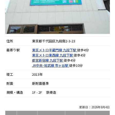
住所
東京都千代田区九段南2-3-23
最寄り駅
東京メトロ半蔵門線
九段下駅
徒歩4分
東京メトロ東西線
九段下駅
徒歩4分
都営新宿線
九段下駅
徒歩4分
JR中央･総武線
市ヶ谷駅
徒歩10分
竣工
2013年
耐震
新耐震基準
規模・構造
1F - 2F 鉄骨造
更新日：2026年8月4日