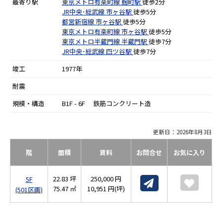
最寄り駅
東京メトロ有楽町線
麹町駅
徒歩2分
JR中央･総武線
市ヶ谷駅
徒歩5分
都営新宿線
市ヶ谷駅
徒歩5分
東京メトロ有楽町線
市ヶ谷駅
徒歩5分
東京メトロ半蔵門線
半蔵門駅
徒歩7分
JR中央･総武線
四ツ谷駅
徒歩7分
竣工
1977年
耐震
規模・構造
B1F - 6F 鉄筋コンクリート造
更新日：2026年8月3日
階
面積
賃料
お問合せ
お気に入り
22.83 坪
250,000 円
5F
75.47 ㎡
10,951 円(坪)
(501区画)