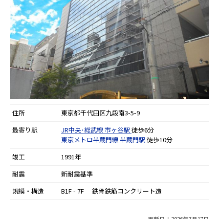
住所
東京都千代田区九段南3-5-9
最寄り駅
JR中央･総武線
市ヶ谷駅
徒歩6分
東京メトロ半蔵門線
半蔵門駅
徒歩10分
竣工
1991年
耐震
新耐震基準
規模・構造
B1F - 7F 鉄骨鉄筋コンクリート造
更新日：2026年7月17日