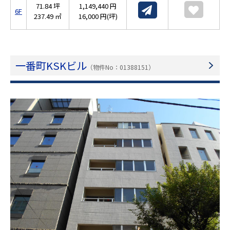
71.84 坪
1,149,440 円
6F
237.49 ㎡
16,000 円(坪)
一番町KSKビル
（物件No：01388151）