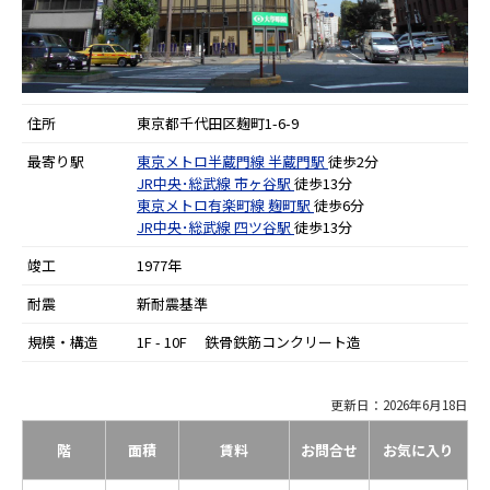
住所
東京都千代田区麹町1-6-9
最寄り駅
東京メトロ半蔵門線
半蔵門駅
徒歩2分
JR中央･総武線
市ヶ谷駅
徒歩13分
東京メトロ有楽町線
麹町駅
徒歩6分
JR中央･総武線
四ツ谷駅
徒歩13分
竣工
1977年
耐震
新耐震基準
規模・構造
1F - 10F 鉄骨鉄筋コンクリート造
更新日：2026年6月18日
階
面積
賃料
お問合せ
お気に入り