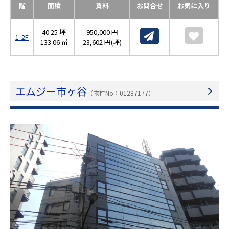
階
面積
賃料
お問合せ
お気に入り
40.25 坪
950,000 円
1-2F
133.06 ㎡
23,602 円(坪)
エムジー市ヶ谷
（物件No：01287177）