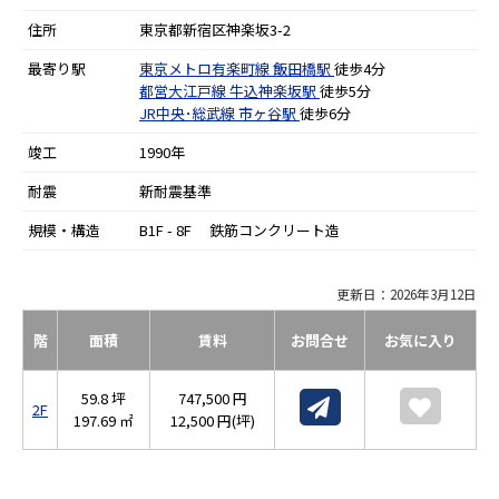
住所
東京都新宿区神楽坂3-2
最寄り駅
東京メトロ有楽町線
飯田橋駅
徒歩4分
都営大江戸線
牛込神楽坂駅
徒歩5分
JR中央･総武線
市ヶ谷駅
徒歩6分
竣工
1990年
耐震
新耐震基準
規模・構造
B1F - 8F 鉄筋コンクリート造
更新日：2026年3月12日
階
面積
賃料
お問合せ
お気に入り
59.8 坪
747,500 円
2F
197.69 ㎡
12,500 円(坪)