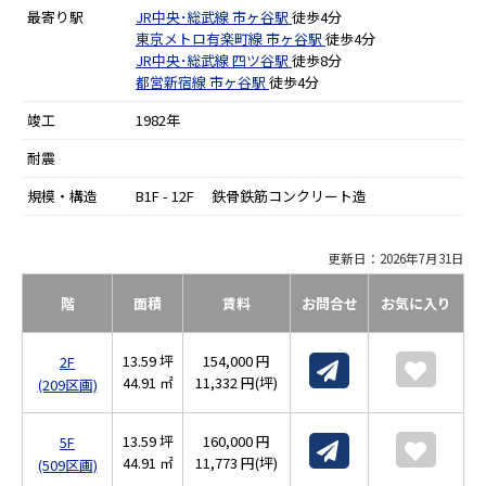
最寄り駅
JR中央･総武線
市ヶ谷駅
徒歩4分
東京メトロ有楽町線
市ヶ谷駅
徒歩4分
JR中央･総武線
四ツ谷駅
徒歩8分
都営新宿線
市ヶ谷駅
徒歩4分
竣工
1982年
耐震
規模・構造
B1F - 12F 鉄骨鉄筋コンクリート造
更新日：2026年7月31日
階
面積
賃料
お問合せ
お気に入り
13.59 坪
154,000 円
2F
44.91 ㎡
11,332 円(坪)
(209区画)
13.59 坪
160,000 円
5F
44.91 ㎡
11,773 円(坪)
(509区画)