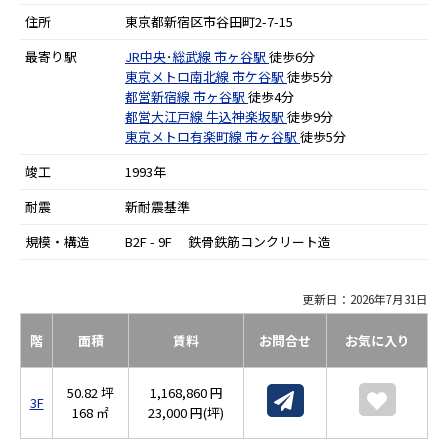
住所
東京都新宿区市谷田町2-7-15
最寄り駅
JR中央･総武線
市ヶ谷駅
徒歩6分
東京メトロ南北線
市ケ谷駅
徒歩5分
都営新宿線
市ヶ谷駅
徒歩4分
都営大江戸線
牛込神楽坂駅
徒歩9分
東京メトロ有楽町線
市ヶ谷駅
徒歩5分
竣工
1993年
耐震
新耐震基準
規模・構造
B2F - 9F 鉄骨鉄筋コンクリート造
更新日：2026年7月31日
階
面積
賃料
お問合せ
お気に入り
50.82 坪
1,168,860 円
3F
168 ㎡
23,000 円(坪)