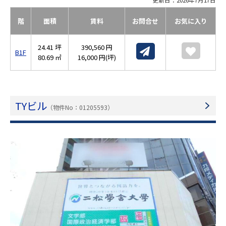
階
面積
賃料
お問合せ
お気に入り
24.41 坪
390,560 円
B1F
80.69 ㎡
16,000 円(坪)
TYビル
（物件No：01205593）