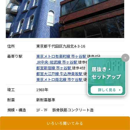
住所
東京都千代田区九段北4-3-16
最寄り駅
東京メトロ有楽町線
市ヶ谷駅
徒歩4分
×
JR中央･総武線
市ヶ谷駅
徒歩6分
都営新宿線
市ヶ谷駅
徒歩4分
都営大江戸線
牛込神楽坂駅
徒歩10分
東京メトロ南北線
市ケ谷駅
徒歩5分
竣工
1983年
耐震
新耐震基準
規模・構造
1F - 7F 鉄骨鉄筋コンクリート造
いろいろ聞いてみる
更新日：2026年8月4日