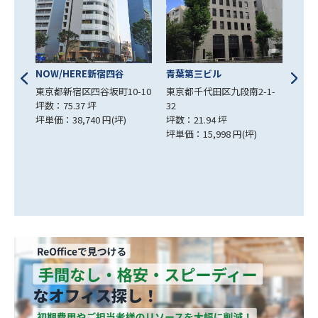
青葉第三ビル
南信堂ビル
-10
東京都千代田区九段南2-1-
東京都千代田区九段南3-7-7
32
坪数：19 坪
坪数：21.94 坪
坪単価：12,500 円(坪)
坪単価：15,998 円(坪)
四番
東京
坪数：
坪単価