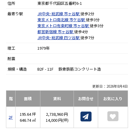
住所
東京都千代田区五番町6-1
最寄り駅
JR中央･総武線
市ヶ谷駅
徒歩2分
東京メトロ南北線
市ケ谷駅
徒歩3分
東京メトロ有楽町線
市ヶ谷駅
徒歩3分
都営新宿線
市ヶ谷駅
徒歩4分
JR中央･総武線
四ツ谷駅
徒歩7分
竣工
1979年
耐震
規模・構造
B2F - 11F 鉄骨鉄筋コンクリート造
更新日：2026年8月4日
階
面積
賃料
お問合せ
お気に入り
195.64 坪
2,738,960 円
2F
646.74 ㎡
14,000 円(坪)