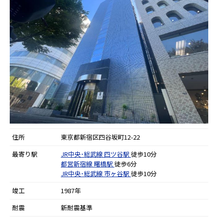
住所
東京都新宿区四谷坂町12-22
最寄り駅
JR中央･総武線
四ツ谷駅
徒歩10分
都営新宿線
曙橋駅
徒歩6分
JR中央･総武線
市ヶ谷駅
徒歩10分
竣工
1987年
耐震
新耐震基準