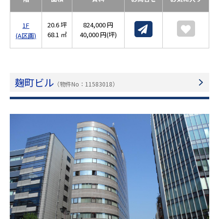
20.6 坪
824,000 円
1F
68.1 ㎡
40,000 円(坪)
(A区画)
麹町ビル
（物件No：11583018）