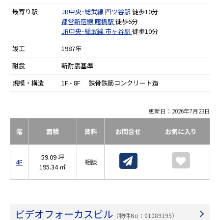
最寄り駅
JR中央･総武線
四ツ谷駅
徒歩10分
都営新宿線
曙橋駅
徒歩6分
JR中央･総武線
市ヶ谷駅
徒歩10分
竣工
1987年
耐震
新耐震基準
規模・構造
1F - 8F 鉄骨鉄筋コンクリート造
更新日：2026年7月23日
階
面積
賃料
お問合せ
お気に入り
59.09 坪
4F
相談
195.34 ㎡
ビデオフォーカスビル
（物件No：01089195）