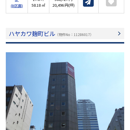
58.18 ㎡
20,496 円(坪)
(B区画)
ハヤカワ麹町ビル
（物件No：11286017）