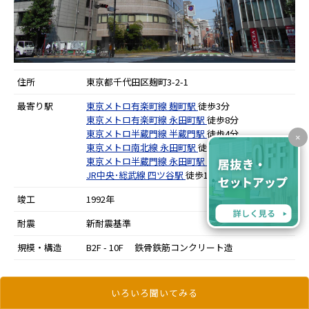
住所
東京都千代田区麹町3-2-1
最寄り駅
東京メトロ有楽町線
麹町駅
徒歩3分
東京メトロ有楽町線
永田町駅
徒歩8分
東京メトロ半蔵門線
半蔵門駅
徒歩4分
×
東京メトロ南北線
永田町駅
徒歩8分
東京メトロ半蔵門線
永田町駅
徒歩8分
JR中央･総武線
四ツ谷駅
徒歩10分
竣工
1992年
耐震
新耐震基準
規模・構造
B2F - 10F 鉄骨鉄筋コンクリート造
更新日：2026年7月31日
いろいろ聞いてみる