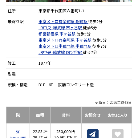
住所
東京都千代田区六番町1-1
最寄り駅
東京メトロ有楽町線
麹町駅
徒歩2分
JR中央･総武線
市ヶ谷駅
徒歩5分
都営新宿線
市ヶ谷駅
徒歩5分
東京メトロ有楽町線
市ヶ谷駅
徒歩5分
東京メトロ半蔵門線
半蔵門駅
徒歩7分
JR中央･総武線
四ツ谷駅
徒歩7分
竣工
1977年
耐震
規模・構造
B1F - 6F 鉄筋コンクリート造
更新日：2026年8月3日
階
面積
賃料
お問合せ
お気に入り
22.83 坪
250,000 円
5F
75.47 ㎡
10,951 円(坪)