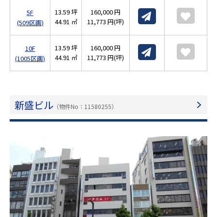
13.59 坪
160,000 円
5F
44.91 ㎡
11,773 円(坪)
(509区画)
13.59 坪
160,000 円
10F
44.91 ㎡
11,773 円(坪)
(1005区画)
新盛ビル
（物件No：11580255）