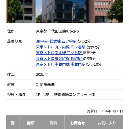
住所
東京都千代田区麹町6-2-6
最寄り駅
JR中央･総武線
四ツ谷駅
徒歩2分
東京メトロ丸ノ内線
四ツ谷駅
徒歩2分
東京メトロ南北線
四ツ谷駅
徒歩2分
東京メトロ有楽町線
麹町駅
徒歩5分
東京メトロ半蔵門線
半蔵門駅
徒歩10分
竣工
2021年
耐震
新耐震基準
規模・構造
1F - 12F 鉄骨鉄筋コンクリート造
更新日：2026年7月17日
階
面積
賃料
お問合せ
お気に入り