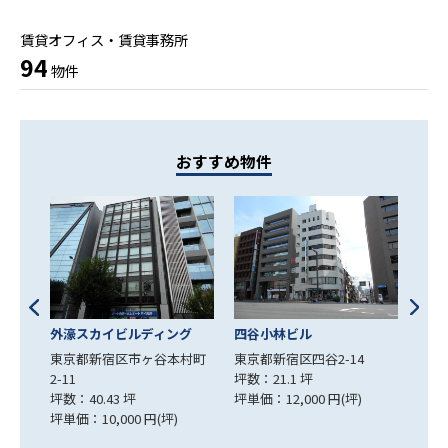
賃貸オフィス・賃貸事務所
94
物件
おすすめ物件
グ
四谷小林ビル
エスパス・コンセール
麹町
村町
東京都新宿区四谷2-14
東京都新宿区四谷3-3-5
東京
坪数：21.1 坪
坪数：37.85 坪
坪数：
坪単価：12,000 円(坪)
坪単価：10,003 円(坪)
坪単価