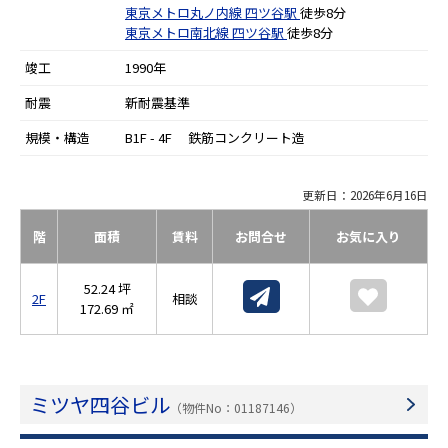
東京メトロ丸ノ内線
四ツ谷駅
徒歩8分
東京メトロ南北線
四ツ谷駅
徒歩8分
竣工
1990年
耐震
新耐震基準
規模・構造
B1F - 4F 鉄筋コンクリート造
更新日：2026年6月16日
階
面積
賃料
お問合せ
お気に入り
52.24 坪
2F
相談
172.69 ㎡
ミツヤ四谷ビル
（物件No：01187146）