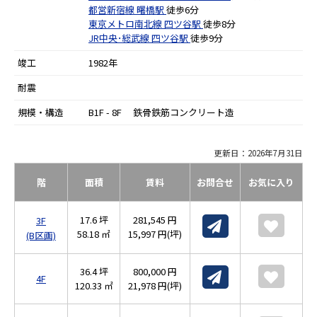
都営新宿線
曙橋駅
徒歩6分
東京メトロ南北線
四ツ谷駅
徒歩8分
JR中央･総武線
四ツ谷駅
徒歩9分
竣工
1982年
耐震
規模・構造
B1F - 8F 鉄骨鉄筋コンクリート造
更新日：2026年7月31日
階
面積
賃料
お問合せ
お気に入り
17.6 坪
281,545 円
3F
58.18 ㎡
15,997 円(坪)
(B区画)
36.4 坪
800,000 円
4F
120.33 ㎡
21,978 円(坪)