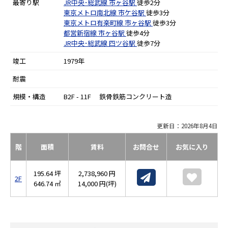
最寄り駅
JR中央･総武線
市ヶ谷駅
徒歩2分
東京メトロ南北線
市ケ谷駅
徒歩3分
東京メトロ有楽町線
市ヶ谷駅
徒歩3分
都営新宿線
市ヶ谷駅
徒歩4分
JR中央･総武線
四ツ谷駅
徒歩7分
竣工
1979年
耐震
規模・構造
B2F - 11F 鉄骨鉄筋コンクリート造
更新日：2026年8月4日
階
面積
賃料
お問合せ
お気に入り
195.64 坪
2,738,960 円
2F
646.74 ㎡
14,000 円(坪)