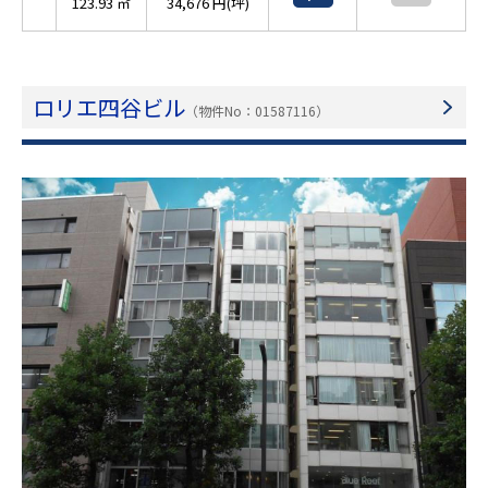
123.93 ㎡
34,676 円(坪)
ロリエ四谷ビル
（物件No：01587116）