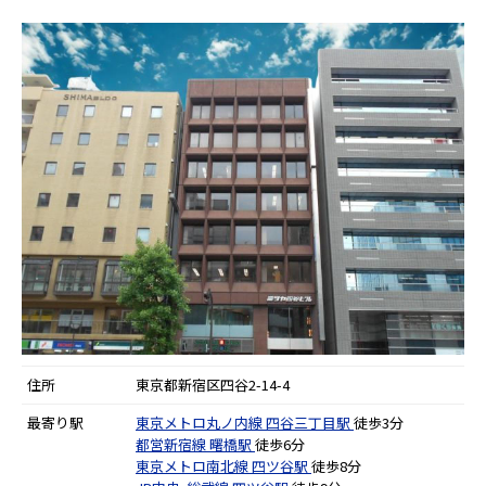
住所
東京都新宿区四谷2-14-4
最寄り駅
東京メトロ丸ノ内線
四谷三丁目駅
徒歩3分
都営新宿線
曙橋駅
徒歩6分
東京メトロ南北線
四ツ谷駅
徒歩8分