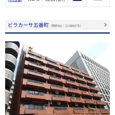
(501区画)
ビラカーサ五番町
（物件No：11486078）