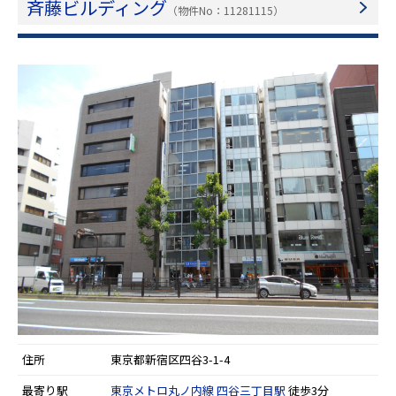
斉藤ビルディング
（物件No：11281115）
住所
東京都新宿区四谷3-1-4
最寄り駅
東京メトロ丸ノ内線
四谷三丁目駅
徒歩3分