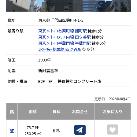
住所
東京都千代田区麹町4-1-5
最寄り駅
東京メトロ有楽町線
麹町駅
徒歩1分
東京メトロ丸ノ内線
四ツ谷駅
徒歩分
東京メトロ半蔵門線
半蔵門駅
徒歩5分
JR中央･総武線
四ツ谷駅
徒歩分
竣工
1999年
耐震
新耐震基準
規模・構造
B2F - 9F 鉄骨鉄筋コンクリート造
更新日：2026年8月4日
階
面積
賃料
お問合せ
お気に入り
75.7 坪
9F
相談
250.25 ㎡