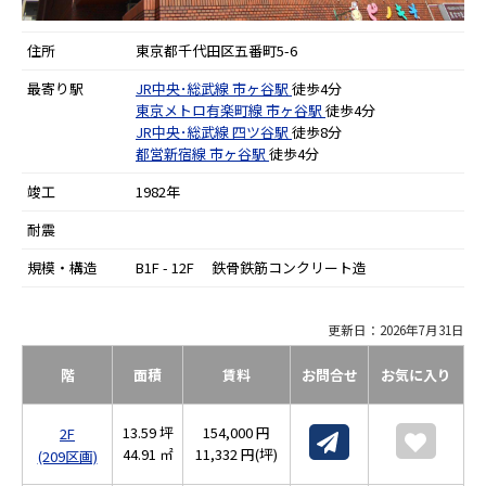
住所
東京都千代田区五番町5-6
最寄り駅
JR中央･総武線
市ヶ谷駅
徒歩4分
東京メトロ有楽町線
市ヶ谷駅
徒歩4分
JR中央･総武線
四ツ谷駅
徒歩8分
都営新宿線
市ヶ谷駅
徒歩4分
竣工
1982年
耐震
規模・構造
B1F - 12F 鉄骨鉄筋コンクリート造
更新日：2026年7月31日
階
面積
賃料
お問合せ
お気に入り
13.59 坪
154,000 円
2F
44.91 ㎡
11,332 円(坪)
(209区画)