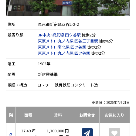
住所
東京都新宿区四谷2-2-2
最寄り駅
JR中央･総武線
四ツ谷駅
徒歩2分
東京メトロ丸ノ内線
四谷三丁目駅
徒歩6分
東京メトロ南北線
四ツ谷駅
徒歩2分
東京メトロ丸ノ内線
四ツ谷駅
徒歩2分
竣工
1983年
耐震
新耐震基準
規模・構造
1F - 9F 鉄骨鉄筋コンクリート造
更新日：2026年7月21日
階
面積
賃料
お問合せ
お気に入り
37.49 坪
1,300,000 円
2F