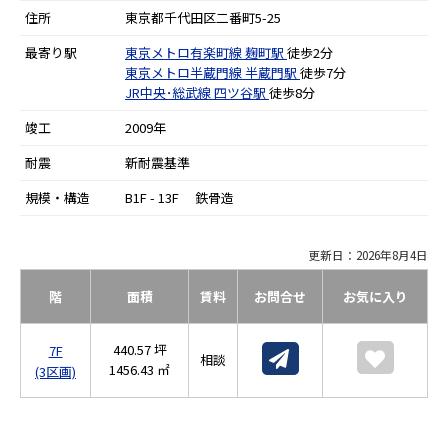
住所
東京都千代田区二番町5-25
最寄り駅
東京メトロ有楽町線
麹町駅
徒歩2分
東京メトロ半蔵門線
半蔵門駅
徒歩7分
JR中央･総武線
四ツ谷駅
徒歩8分
竣工
2009年
耐震
新耐震基準
規模・構造
B1F - 13F 鉄骨造
更新日：2026年8月4日
階
面積
賃料
お問合せ
お気に入り
440.57 坪
7F
相談
1456.43 ㎡
(3区画)