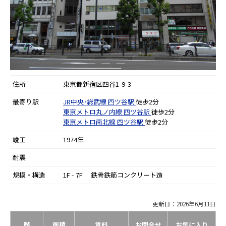
住所
東京都新宿区四谷1-9-3
最寄り駅
JR中央･総武線
四ツ谷駅
徒歩2分
東京メトロ丸ノ内線
四ツ谷駅
徒歩2分
東京メトロ南北線
四ツ谷駅
徒歩2分
竣工
1974年
耐震
規模・構造
1F - 7F 鉄骨鉄筋コンクリート造
更新日：2026年6月11日
階
面積
賃料
お問合せ
お気に入り