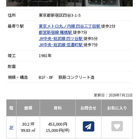
住所
東京都新宿区四谷3-1-5
最寄り駅
東京メトロ丸ノ内線
四谷三丁目駅
徒歩2分
都営新宿線
曙橋駅
徒歩7分
JR中央･総武線
四ツ谷駅
徒歩5分
JR中央･総武線
信濃町駅
徒歩7分
竣工
1981年
耐震
規模・構造
B1F - 8F 鉄筋コンクリート造
更新日：2026年7月21日
階
面積
賃料
お問合せ
お気に入り
30.2 坪
453,000 円
3F
99.83 ㎡
15,000 円(坪)