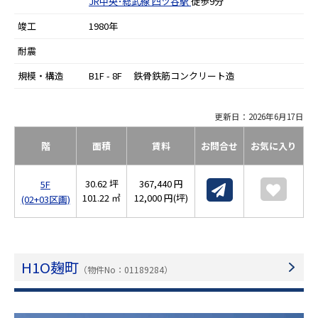
JR中央･総武線
四ツ谷駅
徒歩9分
竣工
1980年
耐震
規模・構造
B1F - 8F 鉄骨鉄筋コンクリート造
更新日：2026年6月17日
階
面積
賃料
お問合せ
お気に入り
30.62 坪
367,440 円
5F
101.22 ㎡
12,000 円(坪)
(02+03区画)
H1O麹町
（物件No：01189284）