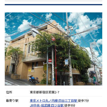
住所
東京都新宿区若葉2-7
最寄り駅
東京メトロ丸ノ内線
四谷三丁目駅
徒歩7分
JR中央･総武線
四ツ谷駅
徒歩9分