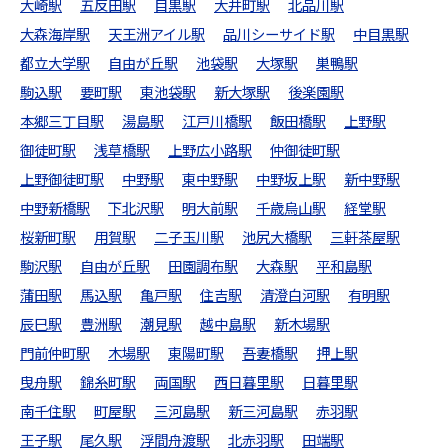
大崎駅
五反田駅
目黒駅
大井町駅
北品川駅
大森海岸駅
天王洲アイル駅
品川シーサイド駅
中目黒駅
都立大学駅
自由が丘駅
池袋駅
大塚駅
巣鴨駅
駒込駅
要町駅
東池袋駅
新大塚駅
後楽園駅
本郷三丁目駅
湯島駅
江戸川橋駅
飯田橋駅
上野駅
御徒町駅
浅草橋駅
上野広小路駅
仲御徒町駅
上野御徒町駅
中野駅
東中野駅
中野坂上駅
新中野駅
中野新橋駅
下北沢駅
明大前駅
千歳烏山駅
経堂駅
桜新町駅
用賀駅
二子玉川駅
池尻大橋駅
三軒茶屋駅
駒沢駅
自由が丘駅
田園調布駅
大森駅
平和島駅
蒲田駅
馬込駅
亀戸駅
住吉駅
清澄白河駅
有明駅
辰巳駅
豊洲駅
潮見駅
越中島駅
新木場駅
門前仲町駅
木場駅
東陽町駅
吾妻橋駅
押上駅
曳舟駅
錦糸町駅
両国駅
西日暮里駅
日暮里駅
南千住駅
町屋駅
三河島駅
新三河島駅
赤羽駅
王子駅
尾久駅
浮間舟渡駅
北赤羽駅
田端駅