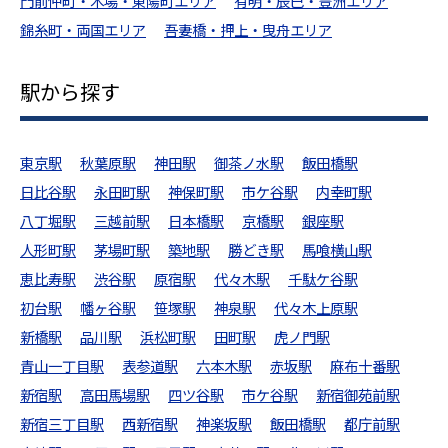
門前仲町・木場・東陽町エリア
有明・辰巳・豊洲エリア
錦糸町・両国エリア
吾妻橋・押上・曳舟エリア
駅から探す
東京駅
秋葉原駅
神田駅
御茶ノ水駅
飯田橋駅
日比谷駅
永田町駅
神保町駅
市ケ谷駅
内幸町駅
八丁堀駅
三越前駅
日本橋駅
京橋駅
銀座駅
人形町駅
茅場町駅
築地駅
勝どき駅
馬喰横山駅
恵比寿駅
渋谷駅
原宿駅
代々木駅
千駄ケ谷駅
初台駅
幡ヶ谷駅
笹塚駅
神泉駅
代々木上原駅
新橋駅
品川駅
浜松町駅
田町駅
虎ノ門駅
青山一丁目駅
表参道駅
六本木駅
赤坂駅
麻布十番駅
新宿駅
高田馬場駅
四ツ谷駅
市ケ谷駅
新宿御苑前駅
新宿三丁目駅
西新宿駅
神楽坂駅
飯田橋駅
都庁前駅