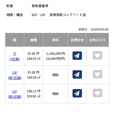
耐震
新耐震基準
規模・構造
B2F - 23F 鉄骨鉄筋コンクリート造
更新日：2026年8月4日
階
面積
賃料
お問合せ
お気に入り
55.82 坪
1,340,000 円
7F
184.53 ㎡
24,006 円(坪)
(2区画)
55.83 坪
10F
相談
184.56 ㎡
(南7区画)
106.12 坪
22F
相談
350.81 ㎡
(南2区画)