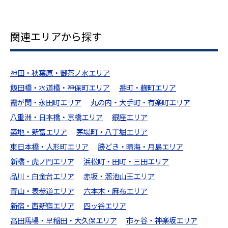
関連エリアから探す
神田・秋葉原・御茶ノ水エリア
飯田橋・水道橋・神保町エリア
番町・麹町エリア
霞が関・永田町エリア
丸の内・大手町・有楽町エリア
八重洲・日本橋・京橋エリア
銀座エリア
築地・新富エリア
茅場町・八丁堀エリア
東日本橋・人形町エリア
勝どき・晴海・月島エリア
新橋・虎ノ門エリア
浜松町・田町・三田エリア
品川・白金台エリア
赤坂・溜池山王エリア
青山・表参道エリア
六本木・麻布エリア
新宿・西新宿エリア
四ッ谷エリア
高田馬場・早稲田・大久保エリア
市ヶ谷・神楽坂エリア