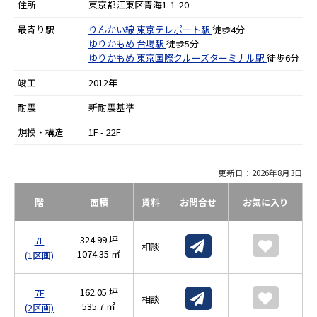
住所
東京都江東区青海1-1-20
最寄り駅
りんかい線
東京テレポート駅
徒歩4分
ゆりかもめ
台場駅
徒歩5分
ゆりかもめ
東京国際クルーズターミナル駅
徒歩6分
竣工
2012年
耐震
新耐震基準
規模・構造
1F - 22F
更新日：2026年8月3日
階
面積
賃料
お問合せ
お気に入り
324.99 坪
7F
相談
1074.35 ㎡
(1区画)
162.05 坪
7F
相談
535.7 ㎡
(2区画)