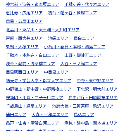
神宮前・渋谷・道玄坂エリア
千駄ヶ谷・代々木エリア
恵比寿・広尾エリア
初台・幡ヶ谷・笹塚エリア
目黒・五反田エリア
北品川・東品川・天王洲・大井町エリア
戸越・西大井エリア
池袋エリア
目白エリア
巣鴨・大塚エリア
小石川・春日・本郷・湯島エリア
千駄木・本駒込・白山エリア
上野・御徒町エリア
浅草・蔵前・浅草橋エリア
入谷・三ノ輪エリア
目黒駅西口エリア
中目黒エリア
祐天寺・学芸大学・都立大学エリア
中野・東中野エリア
中野坂上・新中野・中野新橋エリア
下北沢・明大前エリア
桜新町・用賀・二子玉川エリア
自由が丘・田園調布エリア
千歳烏山・経堂エリア
池尻大橋・三軒茶屋・駒沢エリア
蒲田エリア
大森・平和島エリア
馬込エリア
亀戸・住吉・清澄白河エリア
潮見・越中島・新木場エリア