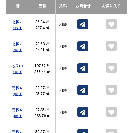
階
面積
賃料
お問合せ
お気に入り
86.94 坪
北棟7F
相談
287.4 ㎡
(1区画)
28.68 坪
北棟7F
相談
94.81 ㎡
(2区画)
107.52 坪
北棟10F
相談
355.44 ㎡
(1区画)
28.97 坪
南棟4F
相談
95.77 ㎡
(3区画)
87.35 坪
南棟4F
相談
288.76 ㎡
(4区画)
58.37 坪
南棟7F