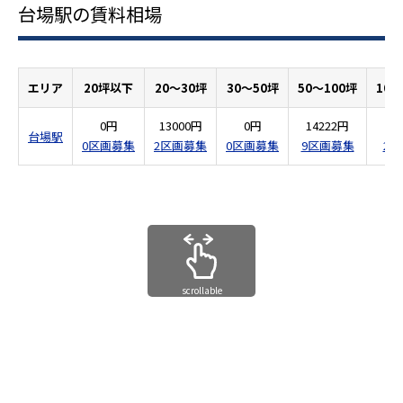
台場駅の賃料相場
エリア
20坪以下
20～30坪
30～50坪
50～100坪
100
0円
13000円
0円
14222円
13
台場駅
0区画募集
2区画募集
0区画募集
9区画募集
2
scrollable