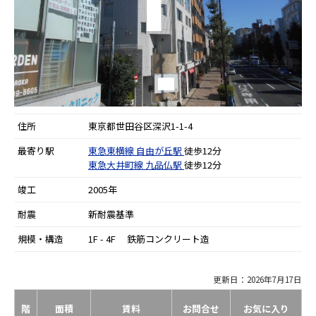
住所
東京都世田谷区深沢1-1-4
最寄り駅
東急東横線
自由が丘駅
徒歩12分
東急大井町線
九品仏駅
徒歩12分
竣工
2005年
耐震
新耐震基準
規模・構造
1F - 4F 鉄筋コンクリート造
更新日：2026年7月17日
階
面積
賃料
お問合せ
お気に入り