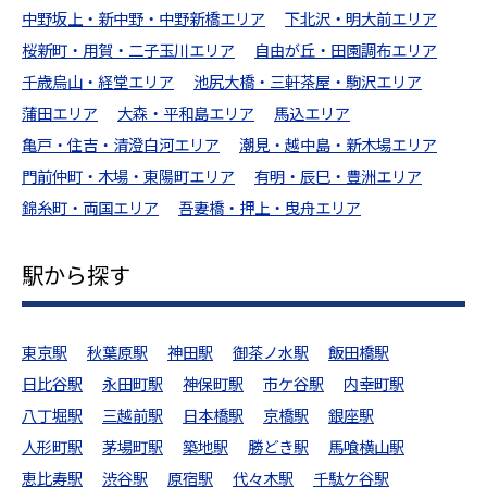
中野坂上・新中野・中野新橋エリア
下北沢・明大前エリア
桜新町・用賀・二子玉川エリア
自由が丘・田園調布エリア
千歳烏山・経堂エリア
池尻大橋・三軒茶屋・駒沢エリア
蒲田エリア
大森・平和島エリア
馬込エリア
亀戸・住吉・清澄白河エリア
潮見・越中島・新木場エリア
門前仲町・木場・東陽町エリア
有明・辰巳・豊洲エリア
錦糸町・両国エリア
吾妻橋・押上・曳舟エリア
駅から探す
東京駅
秋葉原駅
神田駅
御茶ノ水駅
飯田橋駅
日比谷駅
永田町駅
神保町駅
市ケ谷駅
内幸町駅
八丁堀駅
三越前駅
日本橋駅
京橋駅
銀座駅
人形町駅
茅場町駅
築地駅
勝どき駅
馬喰横山駅
恵比寿駅
渋谷駅
原宿駅
代々木駅
千駄ケ谷駅