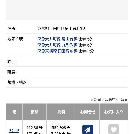
住所
東京都世田谷区尾山台3-5-3
最寄り駅
東急大井町線
尾山台駅
徒歩7分
東急大井町線
九品仏駅
徒歩9分
東急東横線
田園調布駅
徒歩17分
竣工
耐震
規模・構造
更新日：2026年7月17日
階
面積
賃料
お問合せ
お気に入り
112.36 坪
590,909 円
B2-1F
371.43 ㎡
5,259 円(坪)