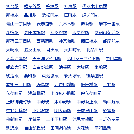
初台駅
幡ヶ谷駅
笹塚駅
神泉駅
代々木上原駅
新橋駅
品川駅
浜松町駅
田町駅
虎ノ門駅
青山一丁目駅
表参道駅
六本木駅
赤坂駅
麻布十番駅
新宿駅
高田馬場駅
四ツ谷駅
市ケ谷駅
新宿御苑前駅
新宿三丁目駅
西新宿駅
神楽坂駅
飯田橋駅
都庁前駅
大崎駅
五反田駅
目黒駅
大井町駅
北品川駅
大森海岸駅
天王洲アイル駅
品川シーサイド駅
中目黒駅
都立大学駅
自由が丘駅
池袋駅
大塚駅
巣鴨駅
駒込駅
要町駅
東池袋駅
新大塚駅
後楽園駅
本郷三丁目駅
湯島駅
江戸川橋駅
飯田橋駅
上野駅
御徒町駅
浅草橋駅
上野広小路駅
仲御徒町駅
上野御徒町駅
中野駅
東中野駅
中野坂上駅
新中野駅
中野新橋駅
下北沢駅
明大前駅
千歳烏山駅
経堂駅
桜新町駅
用賀駅
二子玉川駅
池尻大橋駅
三軒茶屋駅
駒沢駅
自由が丘駅
田園調布駅
大森駅
平和島駅