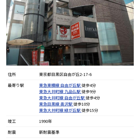
住所
東京都目黒区自由が丘2-17-6
最寄り駅
東急東横線
自由が丘駅
徒歩4分
東急大井町線
九品仏駅
徒歩9分
東急大井町線
自由が丘駅
徒歩4分
東急目黒線
奥沢駅
徒歩10分
東急大井町線
緑が丘駅
徒歩15分
竣工
1990年
耐震
新耐震基準