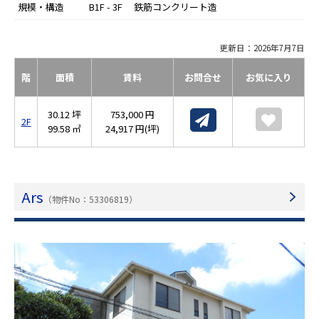
規模・構造
B1F - 3F 鉄筋コンクリート造
更新日：2026年7月7日
階
面積
賃料
お問合せ
お気に入り
30.12 坪
753,000 円
2F
99.58 ㎡
24,917 円(坪)
Ars
（物件No：53306819）