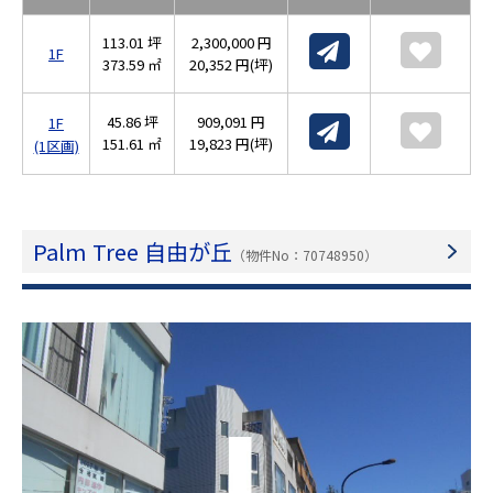
113.01 坪
2,300,000 円
1F
373.59 ㎡
20,352 円(坪)
45.86 坪
909,091 円
1F
151.61 ㎡
19,823 円(坪)
(1区画)
Palm Tree 自由が丘
（物件No：70748950）