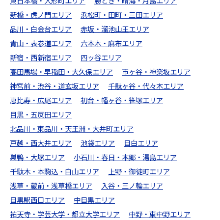
東日本橋・人形町エリア
勝どき・晴海・月島エリア
新橋・虎ノ門エリア
浜松町・田町・三田エリア
品川・白金台エリア
赤坂・溜池山王エリア
青山・表参道エリア
六本木・麻布エリア
新宿・西新宿エリア
四ッ谷エリア
高田馬場・早稲田・大久保エリア
市ヶ谷・神楽坂エリア
神宮前・渋谷・道玄坂エリア
千駄ヶ谷・代々木エリア
恵比寿・広尾エリア
初台・幡ヶ谷・笹塚エリア
目黒・五反田エリア
北品川・東品川・天王洲・大井町エリア
戸越・西大井エリア
池袋エリア
目白エリア
巣鴨・大塚エリア
小石川・春日・本郷・湯島エリア
千駄木・本駒込・白山エリア
上野・御徒町エリア
浅草・蔵前・浅草橋エリア
入谷・三ノ輪エリア
目黒駅西口エリア
中目黒エリア
祐天寺・学芸大学・都立大学エリア
中野・東中野エリア