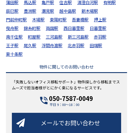
蒲田駅
馬込駅
亀戸駅
住吉駅
清澄白河駅
有明駅
辰巳駅
豊洲駅
潮見駅
越中島駅
新木場駅
門前仲町駅
木場駅
東陽町駅
吾妻橋駅
押上駅
曳舟駅
錦糸町駅
両国駅
西日暮里駅
日暮里駅
南千住駅
町屋駅
三河島駅
新三河島駅
赤羽駅
王子駅
尾久駅
浮間舟渡駅
北赤羽駅
田端駅
東十条駅
物件に関してのお問い合わせ
「失敗しないオフィス移転サポート」物件探しから移転までス
ムーズで担当者様がとにかく楽になるサービスです。
050-7587-0049
平日 9：00～18：00
メールでお問い合わせ