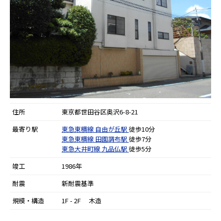
住所
東京都世田谷区奥沢6-8-21
最寄り駅
東急東横線
自由が丘駅
徒歩10分
東急東横線
田園調布駅
徒歩7分
東急大井町線
九品仏駅
徒歩5分
竣工
1986年
耐震
新耐震基準
規模・構造
1F - 2F 木造