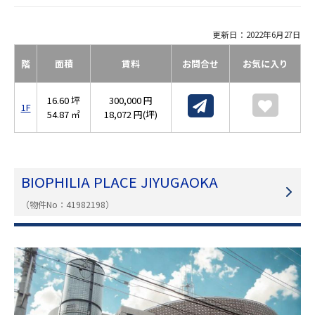
更新日：2022年6月27日
階
面積
賃料
お問合せ
お気に入り
16.60 坪
300,000 円
1F
54.87 ㎡
18,072 円(坪)
BIOPHILIA PLACE JIYUGAOKA
（物件No：41982198）