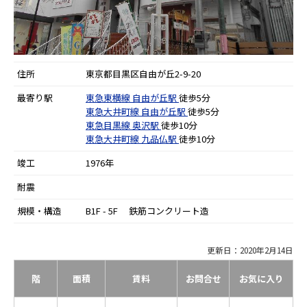
住所
東京都目黒区自由が丘2-9-20
最寄り駅
東急東横線
自由が丘駅
徒歩5分
東急大井町線
自由が丘駅
徒歩5分
東急目黒線
奥沢駅
徒歩10分
東急大井町線
九品仏駅
徒歩10分
竣工
1976年
耐震
規模・構造
B1F - 5F 鉄筋コンクリート造
更新日：2020年2月14日
階
面積
賃料
お問合せ
お気に入り