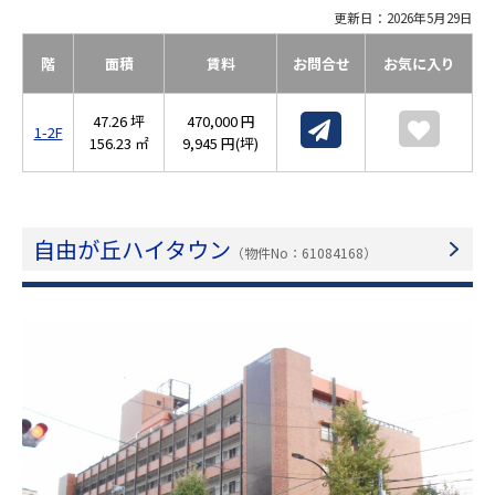
更新日：2026年5月29日
階
面積
賃料
お問合せ
お気に入り
47.26 坪
470,000 円
1-2F
156.23 ㎡
9,945 円(坪)
自由が丘ハイタウン
（物件No：61084168）