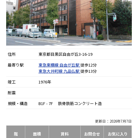
住所
東京都目黒区自由が丘3-16-19
最寄り駅
東急東横線
自由が丘駅
徒歩12分
東急大井町線
九品仏駅
徒歩13分
竣工
1976年
耐震
規模・構造
B1F - 7F 鉄骨鉄筋コンクリート造
更新日：2026年7月7日
階
面積
賃料
お問合せ
お気に入り