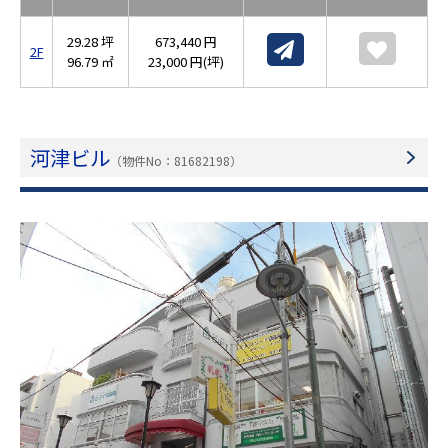
29.28 坪
673,440 円
2F
96.79 ㎡
23,000 円(坪)
河津ビル
（物件No：81682198）