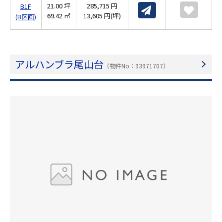
21.00 坪
285,715 円
B1F
69.42 ㎡
13,605 円(坪)
(B区画)
アルハンブラ尾山台
（物件No：93971707）