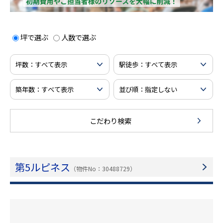
坪で選ぶ
人数で選ぶ
こだわり検索
第5ルピネス
（物件No：30488729）