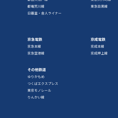
都電荒川線
東急目黒線
日暮里・舎人ライナー
京急電鉄
京成電鉄
京急本線
京成本線
京急空港線
京成押上線
その他鉄道
ゆりかもめ
つくばエクスプレス
東京モノレール
りんかい線