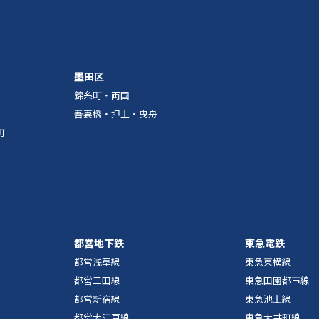
墨田区
錦糸町・両国
吾妻橋・押上・曳舟
町
都営地下鉄
東急電鉄
都営浅草線
東急東横線
都営三田線
東急田園都市線
都営新宿線
東急池上線
都営大江戸線
東急大井町線