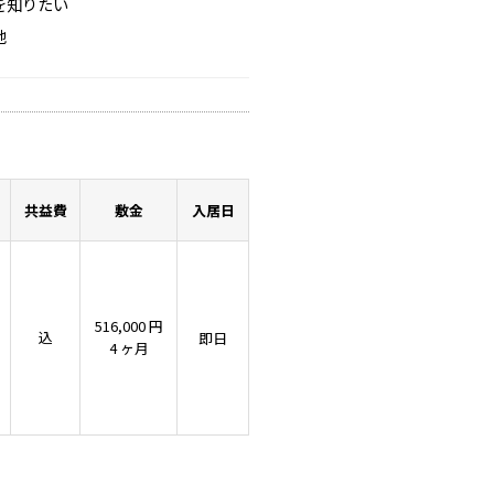
を知りたい
他
共益費
敷金
入居日
516,000 円
込
即日
4 ヶ月