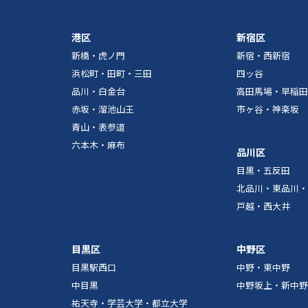
港区
新宿区
新橋・虎ノ門
新宿・西新宿
浜松町・田町・三田
四ッ谷
品川・白金台
高田馬場・早稲田
赤坂・溜池山王
市ヶ谷・神楽坂
青山・表参道
六本木・麻布
品川区
目黒・五反田
北品川・東品川・
戸越・西大井
目黒区
中野区
目黒駅西口
中野・東中野
中目黒
中野坂上・新中野
祐天寺・学芸大学・都立大学