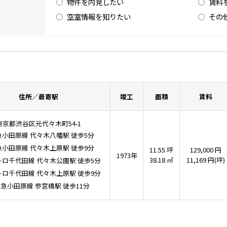
物件を内見したい
賃料
空室情報を知りたい
その
住所／最寄駅
竣工
面積
賃料
東京都渋谷区元代々木町54-1
急小田原線
代々木八幡駅
徒歩5分
急小田原線
代々木上原駅
徒歩9分
11.55 坪
129,000 円
1973年
38.18 ㎡
11,169 円(坪)
トロ千代田線
代々木公園駅
徒歩5分
トロ千代田線
代々木上原駅
徒歩9分
田急小田原線
参宮橋駅
徒歩11分