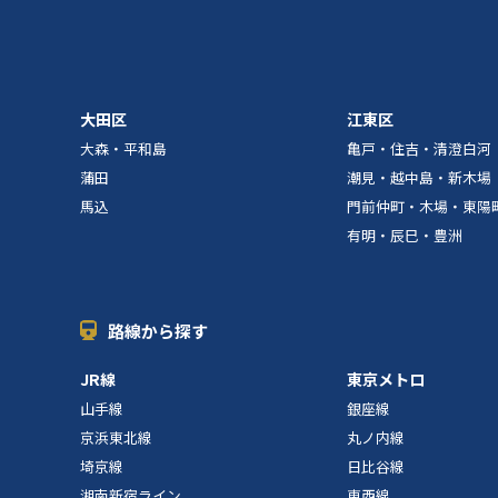
大田区
江東区
大森・平和島
亀戸・住吉・清澄白河
蒲田
潮見・越中島・新木場
馬込
門前仲町・木場・東陽
有明・辰巳・豊洲
路線から探す
JR線
東京メトロ
山手線
銀座線
京浜東北線
丸ノ内線
埼京線
日比谷線
湘南新宿ライン
東西線