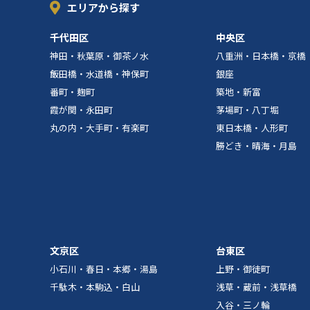
エリアから探す
千代田区
中央区
神田・秋葉原・御茶ノ水
八重洲・日本橋・京橋
飯田橋・水道橋・神保町
銀座
番町・麹町
築地・新富
霞が関・永田町
茅場町・八丁堀
丸の内・大手町・有楽町
東日本橋・人形町
勝どき・晴海・月島
文京区
台東区
小石川・春日・本郷・湯島
上野・御徒町
千駄木・本駒込・白山
浅草・蔵前・浅草橋
入谷・三ノ輪