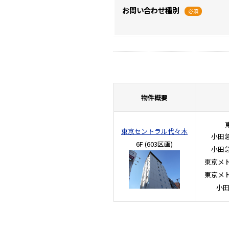
お問い合わせ種別
必須
物件概要
東京セントラル代々木
小田
6F
(603区画)
小田
東京メ
東京メ
小