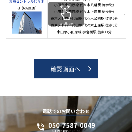
東京セントラル代々木
小田急小田原線
代々木八幡駅
徒歩5分
6F
(602区画)
小田急小田原線
代々木上原駅
徒歩9分
197
東京メトロ千代田線
代々木公園駅
徒歩5分
scrollable
東京メトロ千代田線
代々木上原駅
徒歩9分
小田急小田原線
参宮橋駅
徒歩11分
電話でのお問い合わせ
050-7587-0049
平日9：00～18：00