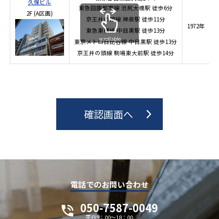
久保ビル
東急田園都市線
池尻大橋駅
徒歩6分
2F
(A区画)
京王井の頭線
神泉駅
徒歩11分
1972年
東急東横線
中目黒駅
徒歩13分
1
scrollable
東京メトロ日比谷線
中目黒駅
徒歩13分
京王井の頭線
駒場東大前駅
徒歩14分
電話でのお問い合わせ
050-7587-0049
平日9：00～18：00