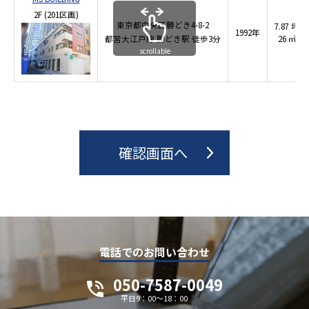
2F
(201区画)
東京都中央区勝どき4-8-2
7.87 坪
1992年
都営大江戸線
勝どき駅
徒歩3分
26 ㎡
scrollable
電話でのお問い合わせ
050-7587-0049
平日9：00～18：00