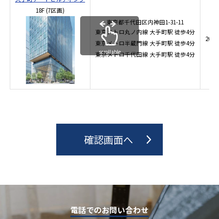
18F
(7区画)
東京都千代田区内神田1-31-11
東京メトロ丸ノ内線
大手町駅
徒歩4分
202
東京メトロ半蔵門線
大手町駅
徒歩4分
scrollable
東京メトロ千代田線
大手町駅
徒歩4分
電話でのお問い合わせ