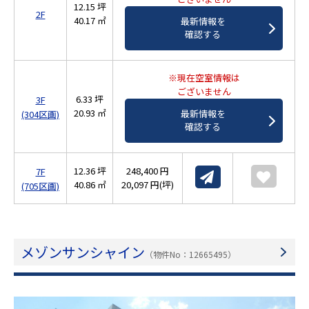
12.15 坪
2F
40.17 ㎡
最新情報を
確認する
※現在空室情報は
ございません
6.33 坪
3F
20.93 ㎡
最新情報を
(304区画)
確認する
12.36 坪
248,400 円
7F
40.86 ㎡
20,097 円(坪)
(705区画)
メゾンサンシャイン
（物件No：12665495）