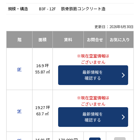
規模・構造
B3F - 12F 鉄骨鉄筋コンクリート造
更新日：2026年6月30日
階
面積
賃料
お問合せ
お気に入り
※現在空室情報は
ございません
16.9 坪
8F
55.87 ㎡
最新情報を
確認する
※現在空室情報は
ございません
19.27 坪
9F
63.7 ㎡
最新情報を
確認する
16.91 坪
170,000 円