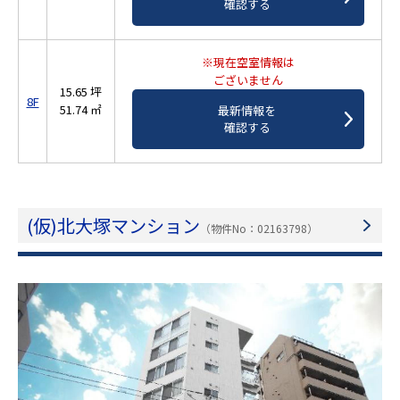
確認する
※現在空室情報は
ございません
15.65 坪
8F
51.74 ㎡
最新情報を
確認する
(仮)北大塚マンション
（物件No：02163798）