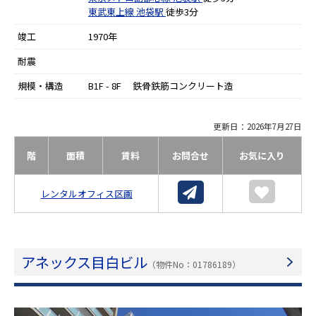
東武東上線
池袋駅
徒歩3分
竣工
1970年
耐震
規模・構造
B1F - 8F 鉄骨鉄筋コンクリート造
更新日：2026年7月27日
階
面積
賃料
お問合せ
お気に入り
レンタルオフィス区画
アネックス目白ビル
（物件No：01786189）