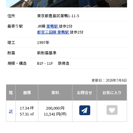
住所
東京都豊島区巣鴨1-11-5
最寄り駅
JR線
巣鴨駅
徒歩2分
都営三田線
巣鴨駅
徒歩2分
竣工
1997年
耐震
新耐震基準
規模・構造
B1F - 11F 鉄骨造
更新日：2026年7月6日
階
面積
賃料
お問合せ
お気に入り
17.34 坪
200,000 円
2F
57.31 ㎡
11,541 円(坪)