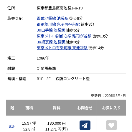
住所
東京都豊島区南池袋1-8-19
最寄り駅
西武池袋線
池袋駅
徒歩8分
都電荒川線
鬼子母神前駅
徒歩8分
JR山手線
池袋駅
徒歩6分
東京メトロ副都心線
雑司が谷駅
徒歩13分
JR埼京線
池袋駅
徒歩8分
東京メトロ有楽町線
東池袋駅
徒歩14分
竣工
1986年
耐震
新耐震基準
規模・構造
B1F - 3F 鉄筋コンクリート造
更新日：2026年8月4日
階
面積
賃料
お問合せ
お気に入り
15.97 坪
180,000 円
B1F
52.8 ㎡
11,271 円(坪)