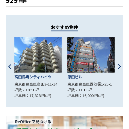
929
物件
おすすめ物件
恩田ビル
アロマビル
飯田
14
東京都豊島区西池袋1-25-1
東京都豊島区目白3-13-2
東京
坪数：11.13 坪
坪数：15.39 坪
坪数：
坪単価：16,000 円(坪)
坪単価：16,244 円(坪)
坪単価