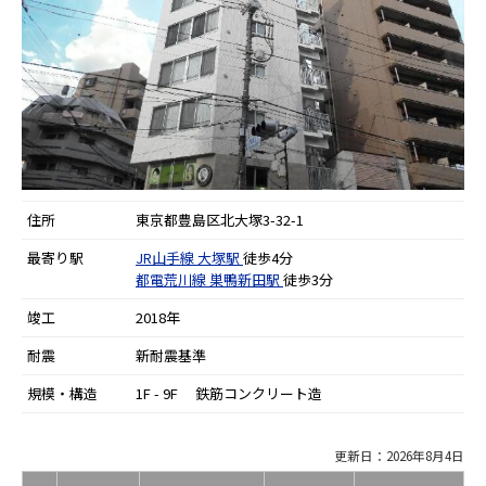
住所
東京都豊島区北大塚3-32-1
最寄り駅
JR山手線
大塚駅
徒歩4分
都電荒川線
巣鴨新田駅
徒歩3分
竣工
2018年
耐震
新耐震基準
規模・構造
1F - 9F 鉄筋コンクリート造
更新日：2026年8月4日