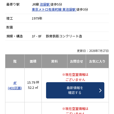
最寄り駅
JR線
池袋駅
徒歩5分
東京メトロ有楽町線
東池袋駅
徒歩3分
竣工
1979年
耐震
規模・構造
1F - 8F 鉄骨鉄筋コンクリート造
更新日：2026年7月27日
階
面積
賃料
お問合せ
お気に入り
※現在空室情報は
ございません
15.79 坪
4F
52.2 ㎡
最新情報を
(401区画)
確認する
※現在空室情報は
ございません