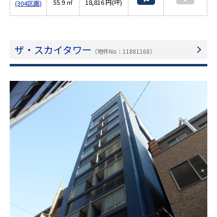
55.9 ㎡
18,816 円(坪)
(304区画)
ザ・スカイタワー
（物件No：11881168）