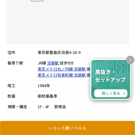
住所
東京都豊島区池袋4-26-9
×
最寄り駅
JR線
池袋駅
徒歩9分
東京メトロ丸ノ内線
池袋駅
徒歩9分
東京メトロ有楽町線
池袋駅
徒歩9分
竣工
1984年
耐震
新耐震基準
規模・構造
1F - 4F 鉄骨造
更新日：2026年6月4日
いろいろ聞いてみる