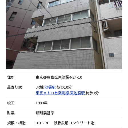
住所
東京都豊島区東池袋4-24-10
最寄り駅
JR線
池袋駅
徒歩10分
東京メトロ有楽町線
東池袋駅
徒歩3分
竣工
1989年
耐震
新耐震基準
規模・構造
B1F - 7F 鉄骨鉄筋コンクリート造