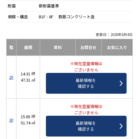
耐震
新耐震基準
規模・構造
B1F - 8F 鉄筋コンクリート造
更新日：2026年8月4日
階
面積
賃料
お問合せ
お気に入り
※現在空室情報は
ございません
14.31 坪
2F
47.31 ㎡
最新情報を
確認する
※現在空室情報は
ございません
15.65 坪
3F
51.74 ㎡
最新情報を
確認する