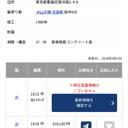
住所
東京都豊島区南池袋2-9-8
最寄り駅
JR山手線
池袋駅
徒歩6分
竣工
1980年
耐震
規模・構造
1F - 9F 鉄骨鉄筋コンクリート造
更新日：2026年8月5日
階
面積
賃料
お問合せ
お気に入り
※現在空室情報は
ございません
18.21 坪
3F
60.19 ㎡
最新情報を
確認する
16.91 坪
318,182 円
3F