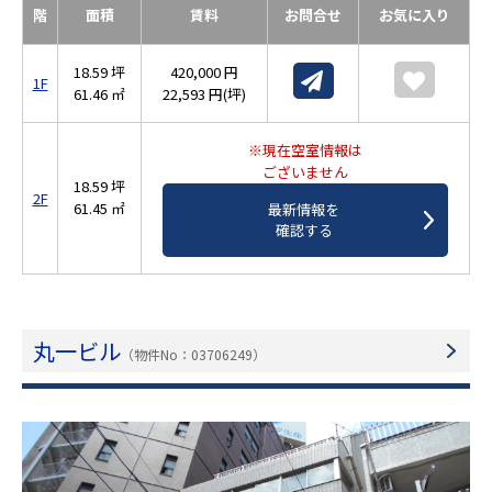
階
面積
賃料
お問合せ
お気に入り
18.59 坪
420,000 円
1F
61.46 ㎡
22,593 円(坪)
※現在空室情報は
ございません
18.59 坪
2F
61.45 ㎡
最新情報を
確認する
丸一ビル
（物件No：03706249）