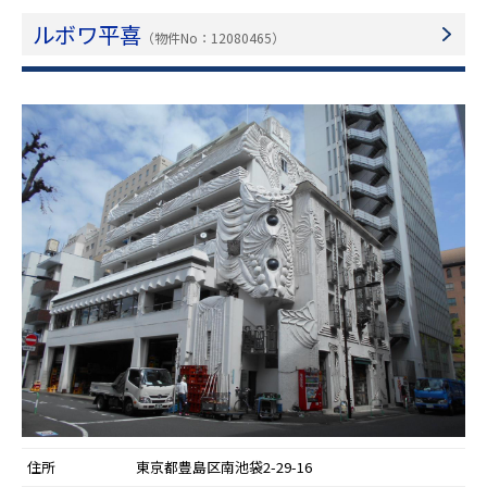
ルボワ平喜
（物件No：12080465）
住所
東京都豊島区南池袋2-29-16