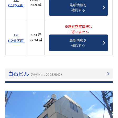
55.9 ㎡
最新情報を
(1130区画)
確認する
※現在空室情報は
ございません
6.73 坪
12F
22.24 ㎡
最新情報を
(1241区画)
確認する
白石ビル
（物件No：20052542）