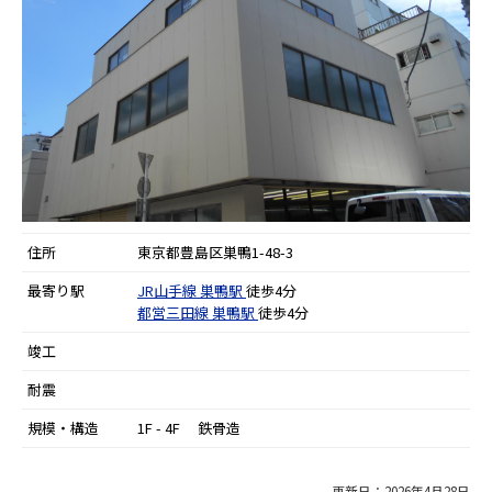
住所
東京都豊島区巣鴨1-48-3
最寄り駅
JR山手線
巣鴨駅
徒歩4分
都営三田線
巣鴨駅
徒歩4分
竣工
耐震
規模・構造
1F - 4F 鉄骨造
更新日：2026年4月28日