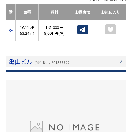
階
面積
賃料
お問合せ
お気に入り
16.11 坪
145,000 円
3F
53.24 ㎡
9,001 円(坪)
亀山ビル
（物件No：20139980）