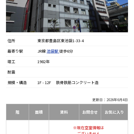
住所
東京都豊島区東池袋1-33-4
最寄り駅
JR線
池袋駅
徒歩6分
竣工
1982年
耐震
規模・構造
1F - 12F 鉄骨鉄筋コンクリート造
更新日：2026年6月4日
階
面積
賃料
お問合せ
お気に入り
※現在空室情報は
ございません