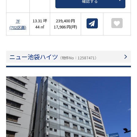
確認する
13.31 坪
239,400 円
7F
44 ㎡
17,986 円(坪)
(702区画)
ニュー池袋ハイツ
（物件No：12587471）