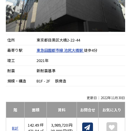
住所
東京都目黒区大橋2-22-44
最寄り駅
東急田園都市線
池尻大橋駅
徒歩4分
竣工
2021年
耐震
新耐震基準
規模・構造
B1F - 2F 鉄骨造
更新日：2022年11月30日
階
面積
賃料
お問合せ
お気に入り
142.49 坪
3,989,720 円
B1F
471.04 ㎡
28,000 円(坪)