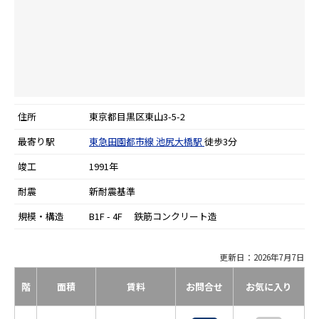
住所
東京都目黒区東山3-5-2
最寄り駅
東急田園都市線
池尻大橋駅
徒歩3分
竣工
1991年
耐震
新耐震基準
規模・構造
B1F - 4F 鉄筋コンクリート造
更新日：2026年7月7日
階
面積
賃料
お問合せ
お気に入り