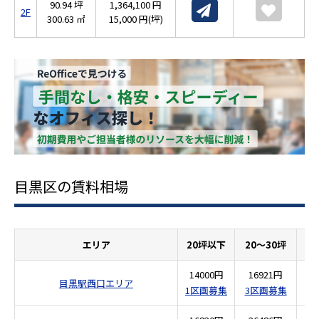
90.94 坪
1,364,100 円
2F
300.63 ㎡
15,000 円(坪)
目黒区の賃料相場
エリア
20坪以下
20～30坪
3
14000円
16921円
2
目黒駅西口エリア
1区画募集
3区画募集
1