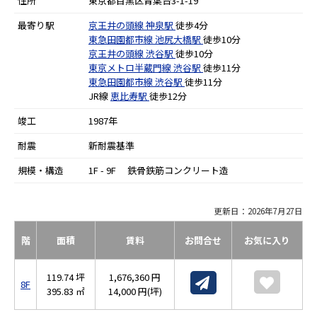
住所
東京都目黒区青葉台3-1-19
最寄り駅
京王井の頭線
神泉駅
徒歩4分
東急田園都市線
池尻大橋駅
徒歩10分
京王井の頭線
渋谷駅
徒歩10分
東京メトロ半蔵門線
渋谷駅
徒歩11分
東急田園都市線
渋谷駅
徒歩11分
JR線
恵比寿駅
徒歩12分
竣工
1987年
耐震
新耐震基準
規模・構造
1F - 9F 鉄骨鉄筋コンクリート造
更新日：2026年7月27日
階
面積
賃料
お問合せ
お気に入り
119.74 坪
1,676,360 円
8F
395.83 ㎡
14,000 円(坪)