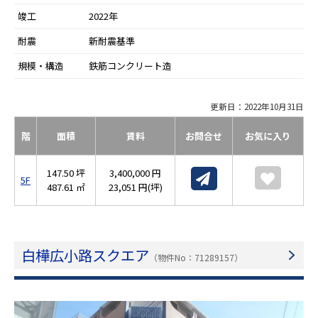
竣工
2022年
耐震
新耐震基準
規模・構造
鉄筋コンクリート造
更新日：2022年10月31日
階
面積
賃料
お問合せ
お気に入り
147.50 坪
3,400,000 円
5F
487.61 ㎡
23,051 円(坪)
白樺広小路スクエア
（物件No：71289157）