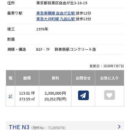
住所
東京都目黒区自由が丘3-16-19
最寄り駅
東急東横線
自由が丘駅
徒歩12分
東急大井町線
九品仏駅
徒歩13分
竣工
1976年
耐震
規模・構造
B1F - 7F 鉄骨鉄筋コンクリート造
更新日：2026年7月7日
階
面積
賃料
お問合せ
お気に入り
113.01 坪
2,300,000 円
1F
373.59 ㎡
20,352 円(坪)
THE N3
（物件No：71205070）