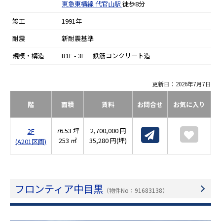
東急東横線
代官山駅
徒歩8分
竣工
1991年
耐震
新耐震基準
規模・構造
B1F - 3F 鉄筋コンクリート造
更新日：2026年7月7日
階
面積
賃料
お問合せ
お気に入り
76.53 坪
2,700,000 円
2F
253 ㎡
35,280 円(坪)
(A201区画)
フロンティア中目黒
（物件No：91683138）