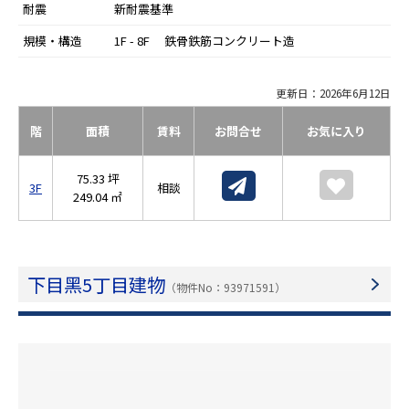
耐震
新耐震基準
規模・構造
1F - 8F 鉄骨鉄筋コンクリート造
更新日：2026年6月12日
階
面積
賃料
お問合せ
お気に入り
75.33 坪
3F
相談
249.04 ㎡
下⽬⿊5丁⽬建物
（物件No：93971591）