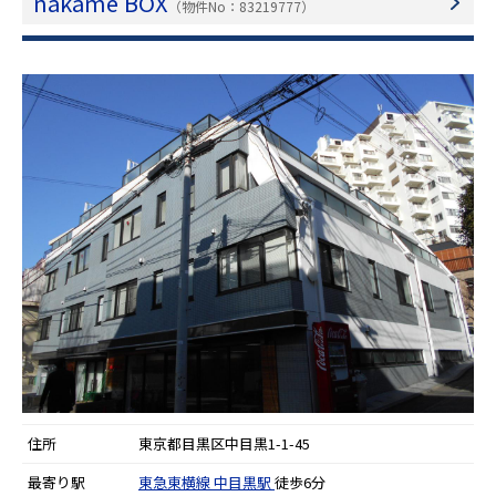
nakame BOX
（物件No：83219777）
住所
東京都目黒区中目黒1-1-45
最寄り駅
東急東横線
中目黒駅
徒歩6分