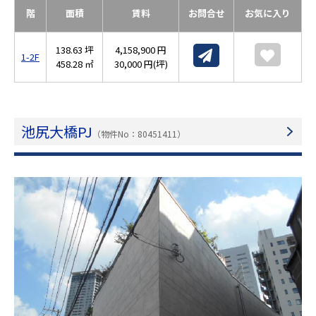
階
面積
賃料
お問合せ
お気に入り
138.63 坪
4,158,900 円
1-2F
458.28 ㎡
30,000 円(坪)
池尻大橋PJ
（物件No：80451411）