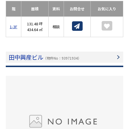
階
面積
賃料
お問合せ
お気に入り
131.48 坪
1-3F
相談
434.64 ㎡
田中興産ビル
（物件No：93971934）