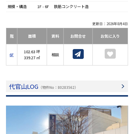
規模・構造
1F - 6F 鉄筋コンクリート造
更新日：2026年8月4日
階
面積
賃料
お問合せ
お気に入り
102.63 坪
6F
相談
339.27 ㎡
代官山LOG
（物件No：80283562）