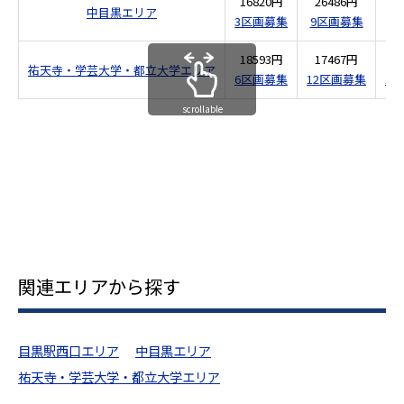
16820円
26486円
2
中目黒エリア
3区画募集
9区画募集
6
18593円
17467円
2
祐天寺・学芸大学・都立大学エリア
6区画募集
12区画募集
1
scrollable
関連エリアから探す
目黒駅西口エリア
中目黒エリア
祐天寺・学芸大学・都立大学エリア