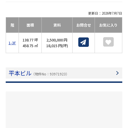
更新日：2026年7月7日
階
面積
賃料
お問合せ
お気に入り
138.77 坪
2,500,000 円
1-3F
458.75 ㎡
18,015 円(坪)
平本ビル
（物件No：93971923）