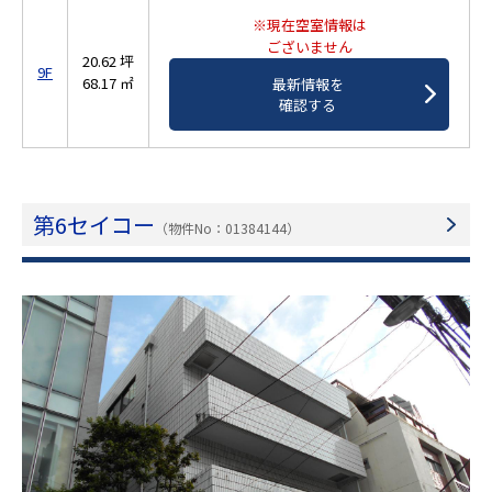
※現在空室情報は
ございません
20.62 坪
9F
68.17 ㎡
最新情報を
確認する
第6セイコー
（物件No：01384144）