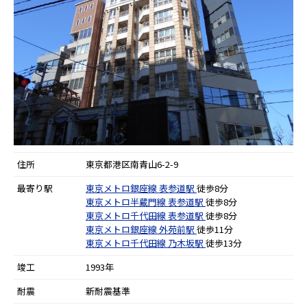
住所
東京都港区南青山6-2-9
最寄り駅
東京メトロ銀座線
表参道駅
徒歩8分
東京メトロ半蔵門線
表参道駅
徒歩8分
東京メトロ千代田線
表参道駅
徒歩8分
東京メトロ銀座線
外苑前駅
徒歩11分
東京メトロ千代田線
乃木坂駅
徒歩13分
竣工
1993年
耐震
新耐震基準