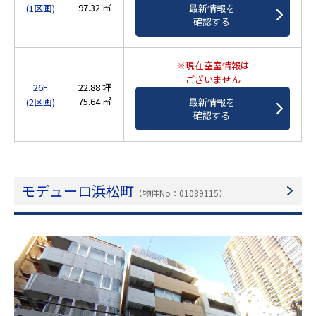
97.32 ㎡
(1区画)
最新情報を
確認する
※現在空室情報は
ございません
26F
22.88 坪
75.64 ㎡
(2区画)
最新情報を
確認する
モデューロ浜松町
（物件No：01089115）