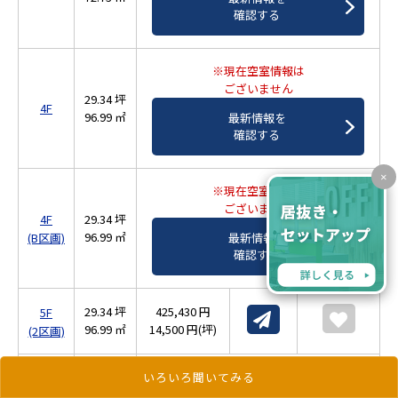
確認する
※現在空室情報は
ございません
29.34 坪
4F
96.99 ㎡
最新情報を
確認する
×
※現在空室情報は
ございません
4F
29.34 坪
96.99 ㎡
(B区画)
最新情報を
確認する
29.34 坪
425,430 円
5F
96.99 ㎡
14,500 円(坪)
(2区画)
※現在空室情報は
いろいろ聞いてみる
ございません