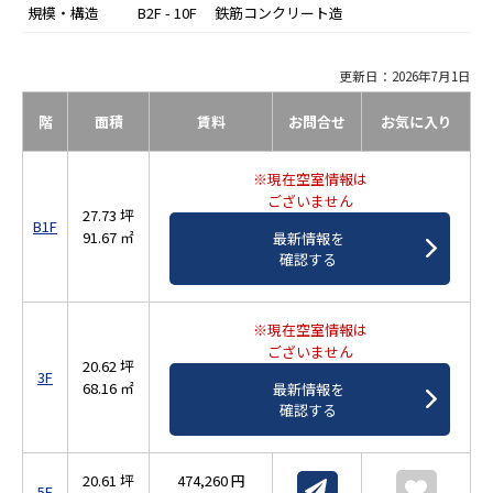
規模・構造
B2F - 10F 鉄筋コンクリート造
更新日：2026年7月1日
階
面積
賃料
お問合せ
お気に入り
※現在空室情報は
ございません
27.73 坪
B1F
91.67 ㎡
最新情報を
確認する
※現在空室情報は
ございません
20.62 坪
3F
68.16 ㎡
最新情報を
確認する
20.61 坪
474,260 円
5F