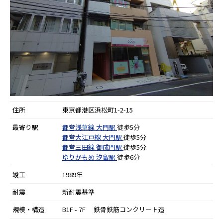
住所
東京都港区浜松町1-2-15
最寄り駅
都営浅草線
大門駅
徒歩5分
都営大江戸線
大門駅
徒歩5分
都営三田線
御成門駅
徒歩5分
ゆりかもめ
汐留駅
徒歩6分
竣工
1989年
耐震
新耐震基準
規模・構造
B1F - 7F 鉄骨鉄筋コンクリート造