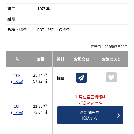
竣工
1975年
耐震
規模・構造
B3F - 26F 鉄骨造
更新日：2026年7月13日
階
面積
賃料
お問合せ
お気に入り
29.44 坪
10F
相談
97.32 ㎡
(1区画)
※現在空室情報は
ございません
18F
22.88 坪
75.64 ㎡
(1区画)
最新情報を
確認する