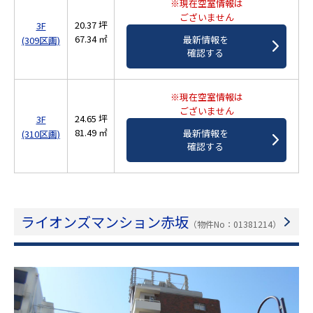
※現在空室情報は
ございません
20.37 坪
3F
67.34 ㎡
最新情報を
(309区画)
確認する
※現在空室情報は
ございません
24.65 坪
3F
81.49 ㎡
最新情報を
(310区画)
確認する
ライオンズマンション赤坂
（物件No：01381214）