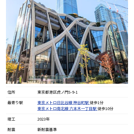
住所
東京都港区虎ノ門5-9-1
最寄り駅
東京メトロ日比谷線
神谷町駅
徒歩1分
東京メトロ南北線
六本木一丁目駅
徒歩10分
竣工
2023年
耐震
新耐震基準