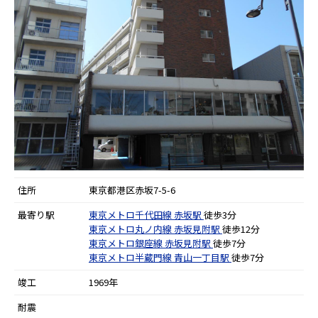
住所
東京都港区赤坂7-5-6
最寄り駅
東京メトロ千代田線
赤坂駅
徒歩3分
東京メトロ丸ノ内線
赤坂見附駅
徒歩12分
東京メトロ銀座線
赤坂見附駅
徒歩7分
東京メトロ半蔵門線
青山一丁目駅
徒歩7分
竣工
1969年
耐震