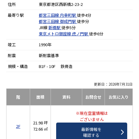
住所
東京都港区西新橋2-23-2
最寄り駅
都営三田線
内幸町駅
徒歩4分
都営三田線
御成門駅
徒歩分
JR線
新橋駅
徒歩5分
東京メトロ銀座線
虎ノ門駅
徒歩6分
竣工
1990年
耐震
新耐震基準
規模・構造
B1F - 10F 鉄骨造
更新日：2026年7月31日
階
面積
賃料
お問合せ
お気に入り
※現在空室情報は
ございません
21.98 坪
2F
72.66 ㎡
最新情報を
確認する