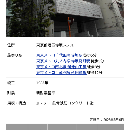
住所
東京都港区赤坂5-1-31
最寄り駅
東京メトロ千代田線
赤坂駅
徒歩5分
東京メトロ丸ノ内線
赤坂見附駅
徒歩5分
東京メトロ南北線
溜池山王駅
徒歩8分
東京メトロ半蔵門線
永田町駅
徒歩12分
竣工
1983年
耐震
新耐震基準
規模・構造
1F - 6F 鉄骨鉄筋コンクリート造
更新日：2026年8月6日