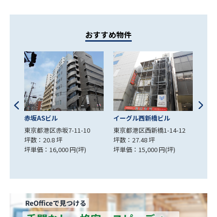
おすすめ物件
イーグル西新橋ビル
G-FRONT AOYAMA
川岸
0
東京都港区西新橋1-14-12
東京都港区北青山2-12-15
東京
坪数：27.48 坪
坪数：26 坪
坪数：
坪単価：15,000 円(坪)
坪単価：26,346 円(坪)
坪単価