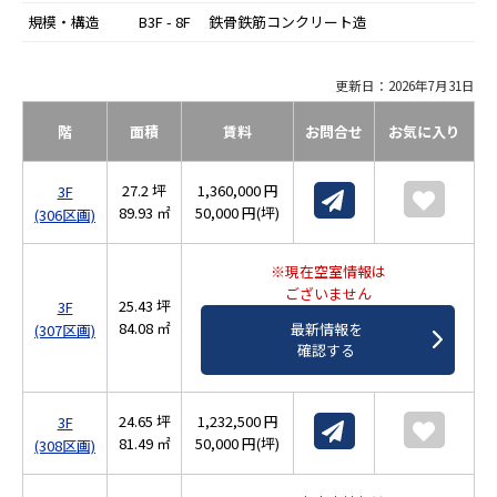
規模・構造
B3F - 8F 鉄骨鉄筋コンクリート造
更新日：2026年7月31日
階
面積
賃料
お問合せ
お気に入り
27.2 坪
1,360,000 円
3F
89.93 ㎡
50,000 円(坪)
(306区画)
※現在空室情報は
ございません
25.43 坪
3F
84.08 ㎡
最新情報を
(307区画)
確認する
24.65 坪
1,232,500 円
3F
81.49 ㎡
50,000 円(坪)
(308区画)