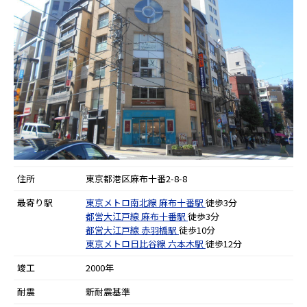
住所
東京都港区麻布十番2-8-8
最寄り駅
東京メトロ南北線
麻布十番駅
徒歩3分
都営大江戸線
麻布十番駅
徒歩3分
都営大江戸線
赤羽橋駅
徒歩10分
東京メトロ日比谷線
六本木駅
徒歩12分
竣工
2000年
耐震
新耐震基準