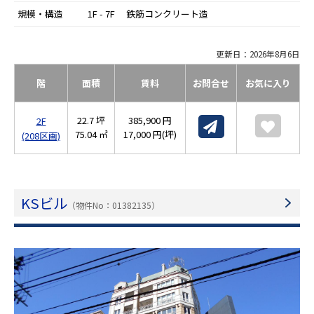
規模・構造
1F - 7F 鉄筋コンクリート造
更新日：2026年8月6日
階
面積
賃料
お問合せ
お気に入り
22.7 坪
385,900 円
2F
75.04 ㎡
17,000 円(坪)
(208区画)
KSビル
（物件No：01382135）