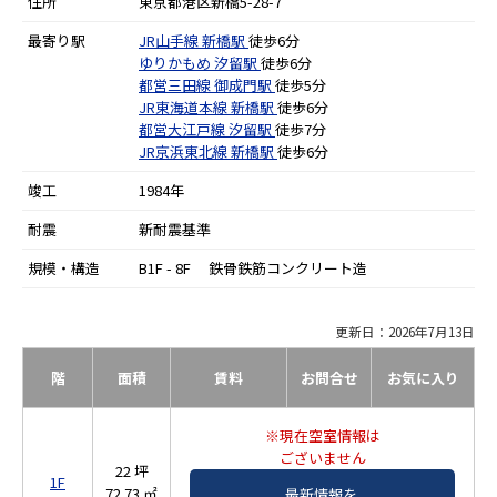
住所
東京都港区新橋5-28-7
最寄り駅
JR山手線
新橋駅
徒歩6分
ゆりかもめ
汐留駅
徒歩6分
都営三田線
御成門駅
徒歩5分
JR東海道本線
新橋駅
徒歩6分
都営大江戸線
汐留駅
徒歩7分
JR京浜東北線
新橋駅
徒歩6分
竣工
1984年
耐震
新耐震基準
規模・構造
B1F - 8F 鉄骨鉄筋コンクリート造
更新日：2026年7月13日
階
面積
賃料
お問合せ
お気に入り
※現在空室情報は
ございません
22 坪
1F
72.73 ㎡
最新情報を