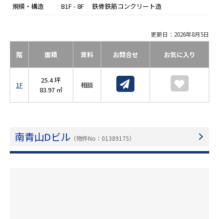
規模・構造
B1F - 8F 鉄骨鉄筋コンクリート造
更新日：2026年8月5日
階
面積
賃料
お問合せ
お気に入り
25.4 坪
1F
相談
83.97 ㎡
南青山Dビル
（物件No：01389175）