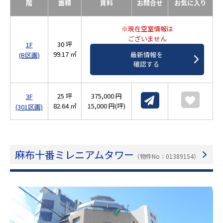
階
面積
賃料
お問合せ
お気に入り
※現在空室情報は
ございません
30 坪
1F
99.17 ㎡
最新情報を
(B区画)
確認する
25 坪
375,000 円
3F
82.64 ㎡
15,000 円(坪)
(301区画)
麻布十番ミレニアムタワー
（物件No：01389154）