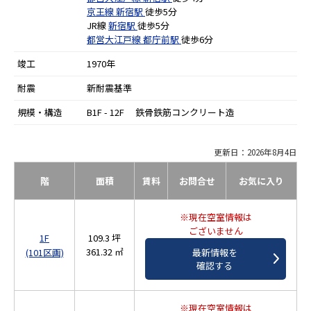
京王線
新宿駅
徒歩5分
JR線
新宿駅
徒歩5分
都営大江戸線
都庁前駅
徒歩6分
竣工
1970年
耐震
新耐震基準
規模・構造
B1F - 12F 鉄骨鉄筋コンクリート造
更新日：2026年8月4日
階
面積
賃料
お問合せ
お気に入り
※現在空室情報は
ございません
1F
109.3 坪
361.32 ㎡
(101区画)
最新情報を
確認する
※現在空室情報は