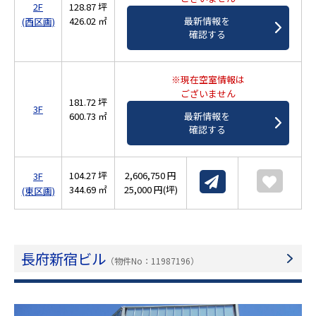
2F
128.87 坪
426.02 ㎡
最新情報を
(西区画)
確認する
※現在空室情報は
ございません
181.72 坪
3F
600.73 ㎡
最新情報を
確認する
104.27 坪
2,606,750 円
3F
344.69 ㎡
25,000 円(坪)
(東区画)
長府新宿ビル
（物件No：11987196）