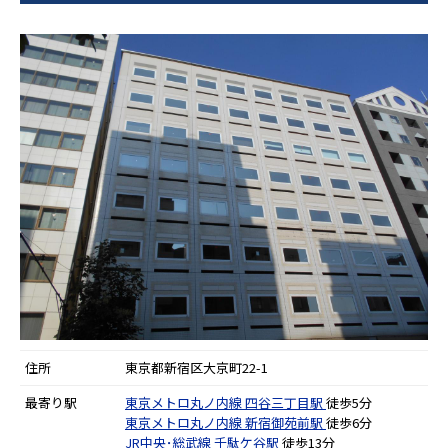
住所
東京都新宿区大京町22-1
最寄り駅
東京メトロ丸ノ内線
四谷三丁目駅
徒歩5分
東京メトロ丸ノ内線
新宿御苑前駅
徒歩6分
JR中央･総武線
千駄ケ谷駅
徒歩13分