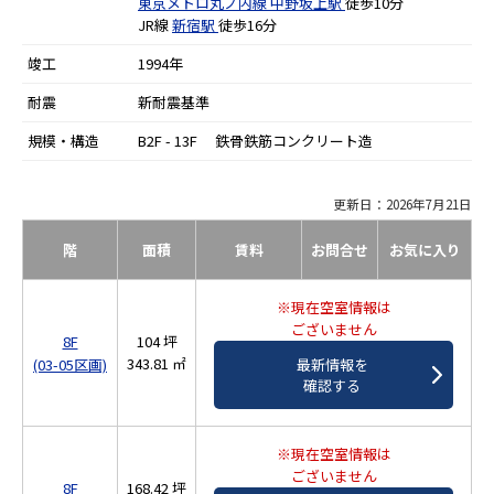
東京メトロ丸ノ内線
中野坂上駅
徒歩10分
JR線
新宿駅
徒歩16分
竣工
1994年
耐震
新耐震基準
規模・構造
B2F - 13F 鉄骨鉄筋コンクリート造
更新日：2026年7月21日
階
面積
賃料
お問合せ
お気に入り
※現在空室情報は
ございません
8F
104 坪
343.81 ㎡
(03-05区画)
最新情報を
確認する
※現在空室情報は
ございません
8F
168.42 坪