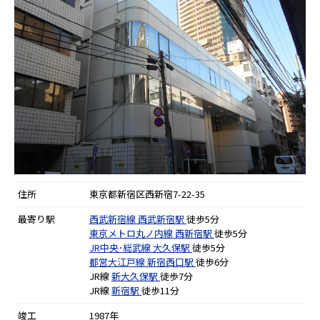
住所
東京都新宿区西新宿7-22-35
最寄り駅
西武新宿線
西武新宿駅
徒歩5分
東京メトロ丸ノ内線
西新宿駅
徒歩5分
JR中央･総武線
大久保駅
徒歩5分
都営大江戸線
新宿西口駅
徒歩6分
JR線
新大久保駅
徒歩7分
JR線
新宿駅
徒歩11分
竣工
1987年