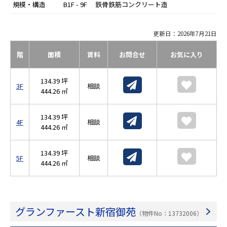
規模・構造
B1F - 9F 鉄骨鉄筋コンクリート造
更新日：2026年7月21日
階
面積
賃料
お問合せ
お気に入り
134.39 坪
3F
相談
444.26 ㎡
134.39 坪
4F
相談
444.26 ㎡
134.39 坪
5F
相談
444.26 ㎡
グランファースト新宿御苑
（物件No：13732006）