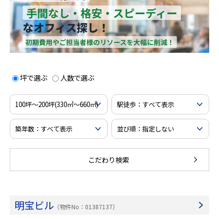
坪で選ぶ
人数で選ぶ
こだわり検索
明宝ビル
（物件No：01387137）