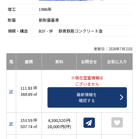
竣工
1986年
耐震
新耐震基準
規模・構造
B1F - 9F 鉄骨鉄筋コンクリート造
更新日：2026年7月21日
階
面積
賃料
お問合せ
お気に入り
※現在空室情報は
ございません
111.83 坪
1F
369.69 ㎡
最新情報を
確認する
153.59 坪
4,300,520 円
3F
507.74 ㎡
28,000 円(坪)