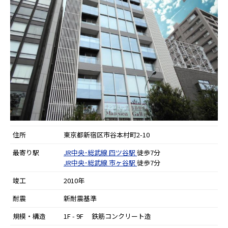
住所
東京都新宿区市谷本村町2-10
最寄り駅
JR中央･総武線
四ツ谷駅
徒歩7分
JR中央･総武線
市ヶ谷駅
徒歩7分
竣工
2010年
耐震
新耐震基準
規模・構造
1F - 9F 鉄筋コンクリート造