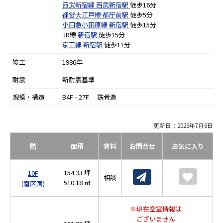
西武新宿線
西武新宿駅
徒歩16分
都営大江戸線
都庁前駅
徒歩5分
小田急小田原線
新宿駅
徒歩15分
JR線
新宿駅
徒歩15分
京王線
新宿駅
徒歩11分
竣工
1986年
耐震
新耐震基準
規模・構造
B4F - 27F 鉄骨造
更新日：2026年7月6日
階
面積
賃料
お問合せ
お気に入り
154.33 坪
10F
相談
510.18 ㎡
(南区画)
※現在空室情報は
ございません