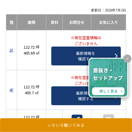
更新日：2026年7月2日
階
面積
賃料
お問合せ
お気に入り
※現在空室情報は
ございません
122.72 坪
2F
405.69 ㎡
最新情報を
確認する
×
※現在空室情報は
ございません
122.72 坪
4F
405.7 ㎡
最新情報を
確認する
122.72 坪
5F
相談
405.7 ㎡
いろいろ聞いてみる