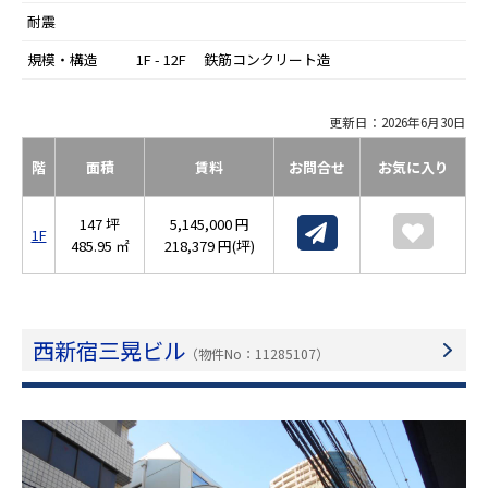
耐震
規模・構造
1F - 12F 鉄筋コンクリート造
更新日：2026年6月30日
階
面積
賃料
お問合せ
お気に入り
147 坪
5,145,000 円
1F
485.95 ㎡
218,379 円(坪)
西新宿三晃ビル
（物件No：11285107）