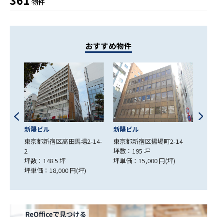
361
物件
おすすめ物件
新陽ビル
新宿
第一税経ビル
14-
東京都新宿区揚場町2-14
東京
東京都新宿区下落合1-1-3
坪数：195 坪
坪数：
坪数：100.00 坪
坪単価：15,000 円(坪)
坪単価
坪単価：9,000 円(坪)