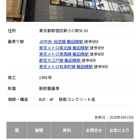
住所
東京都新宿区新小川町8-30
最寄り駅
JR中央･総武線
飯田橋駅
徒歩8分
東京メトロ南北線
飯田橋駅
徒歩8分
東京メトロ東西線
飯田橋駅
徒歩8分
都営大江戸線
飯田橋駅
徒歩8分
東京メトロ有楽町線
飯田橋駅
徒歩8分
竣工
1991年
耐震
新耐震基準
規模・構造
B2F - 4F 鉄筋コンクリート造
更新日：2026年6月15日
階
面積
賃料
お問合せ
お気に入り