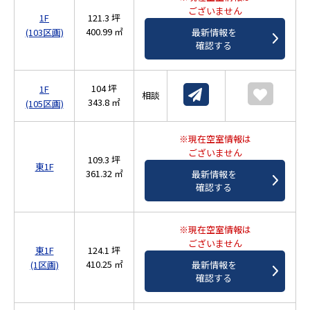
ございません
1F
121.3 坪
400.99 ㎡
(103区画)
最新情報を
確認する
104 坪
1F
相談
343.8 ㎡
(105区画)
※現在空室情報は
ございません
109.3 坪
東1F
361.32 ㎡
最新情報を
確認する
※現在空室情報は
ございません
東1F
124.1 坪
410.25 ㎡
(1区画)
最新情報を
確認する