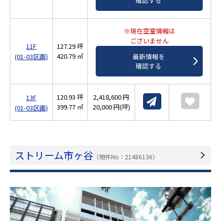
確認する
※現在空室情報は
ございません
11F
127.29 坪
420.79 ㎡
(01-03区画)
最新情報を
確認する
120.93 坪
2,418,600 円
13F
399.77 ㎡
20,000 円(坪)
(01-03区画)
ストリーム市ヶ谷
（物件No：21486136）