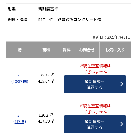
耐震
新耐震基準
規模・構造
B1F - 4F 鉄骨鉄筋コンクリート造
更新日：2026年7月31日
階
面積
賃料
お問合せ
お気に入り
※現在空室情報は
ございません
2F
125.73 坪
415.64 ㎡
(203区画)
最新情報を
確認する
※現在空室情報は
ございません
3F
126.2 坪
417.19 ㎡
(1区画)
最新情報を
確認する