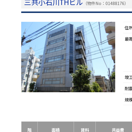
三共小石川THビル
（物件No：01488176）
住
最
竣
耐
規
階
面積
賃料
共益費