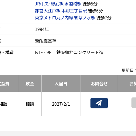
JR中央･総武線
水道橋駅
徒歩5分
都営大江戸線
本郷三丁目駅
徒歩6分
東京メトロ丸ノ内線
御茶ノ水駅
徒歩7分
工
1994年
震
新耐震基準
模・構造
B1F - 9F 鉄骨鉄筋コンクリート造
更新日：
共益費
敷金
入居日
お問合せ
お
相談
相談
2027/2/1