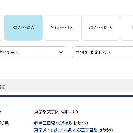
30人～50人
50人～70人
70人～100人
96）
所
東京都文京区本郷2-3-9
寄り駅
都営三田線
水道橋駅
徒歩4分
東京メトロ丸ノ内線
本郷三丁目駅
徒歩5分