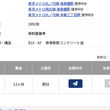
東京メトロ丸ノ内線
後楽園駅
徒歩4分
東京メトロ南北線
後楽園駅
徒歩4分
東京メトロ丸ノ内線
本郷三丁目駅
徒歩8分
工
1992年
震
新耐震基準
模・構造
B1F - 6F 鉄骨鉄筋コンクリート造
更新日：2
敷金
入居日
お問合せ
お気
12ヶ月
即日