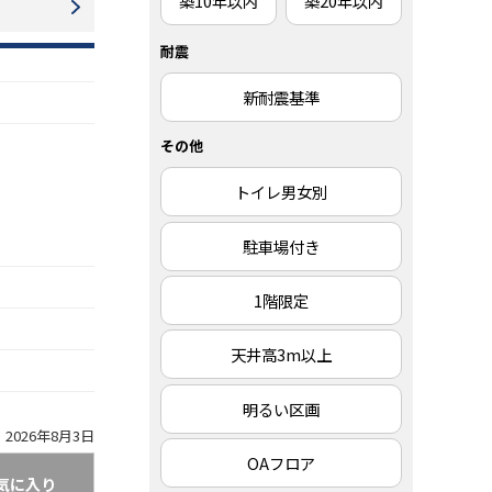
築10年以内
築20年以内
耐震
新耐震基準
その他
トイレ男女別
駐車場付き
1階限定
天井高3m以上
明るい区画
2026年8月3日
OAフロア
気に入り