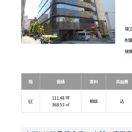
竣
耐
規
階
面積
賃料
共益費
111.48 坪
6F
相談
込
368.53 ㎡