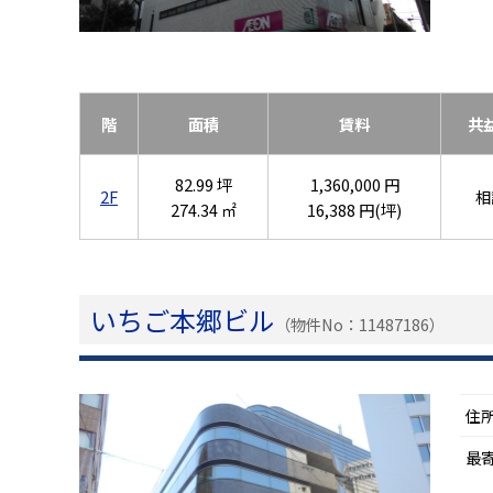
階
面積
賃料
共
82.99 坪
1,360,000 円
2F
相
274.34 ㎡
16,388 円(坪)
いちご本郷ビル
（物件No：11487186）
住
最