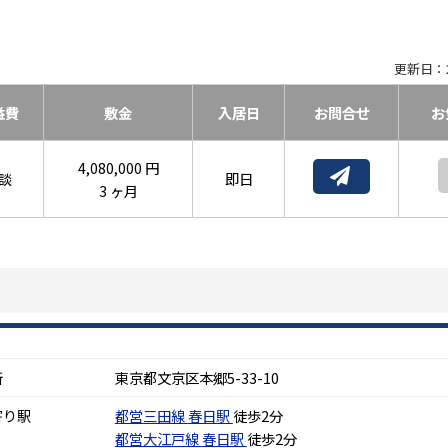
更新日：2
益費
敷金
入居日
お問合せ
お
4,080,000 円
談
即日
3 ヶ月
所
東京都文京区本郷5-33-10
寄り駅
都営三田線
春日駅
徒歩2分
都営大江戸線
春日駅
徒歩2分