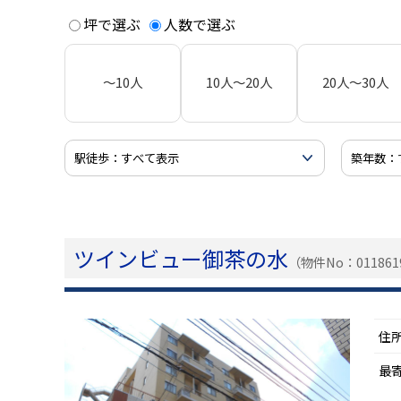
坪で選ぶ
人数で選ぶ
～10人
10人～20人
20人～30人
ツインビュー御茶の水
（物件No：011861
住
最