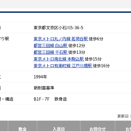
所
東京都文京区小石川5-36-5
寄り駅
東京メトロ丸ノ内線
茗荷谷駅
徒歩6分
都営三田線
白山駅
徒歩12分
都営三田線
千石駅
徒歩13分
東京メトロ南北線
本駒込駅
徒歩15分
東京メトロ有楽町線
江戸川橋駅
徒歩16分
工
1994年
震
新耐震基準
模・構造
B1F - 7F 鉄骨造
更新日：
敷金
入居日
お問合せ
お