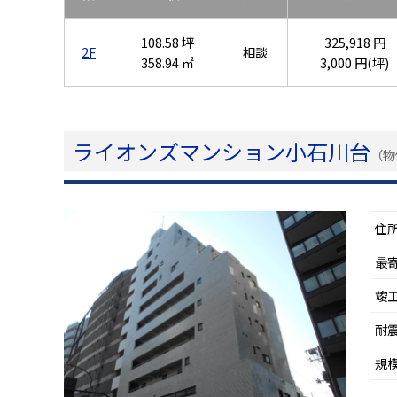
108.58 坪
325,918 円
2F
相談
358.94 ㎡
3,000 円(坪)
ライオンズマンション小石川台
（物
住
最
竣
耐
規