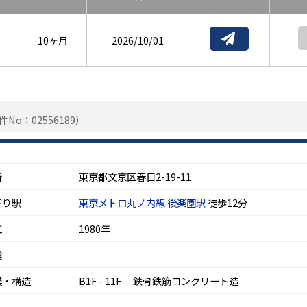
10ヶ月
2026/10/01
件No：02556189）
所
東京都文京区春日2-19-11
寄り駅
東京メトロ丸ノ内線
後楽園駅
徒歩12分
工
1980年
震
模・構造
B1F - 11F 鉄骨鉄筋コンクリート造