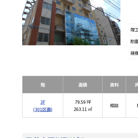
竣
耐
規
階
面積
賃料
3F
79.59 坪
相談
263.11 ㎡
(301区画)