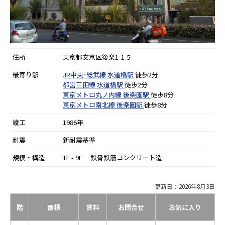
住所
東京都文京区後楽1-1-5
最寄り駅
JR中央･総武線
水道橋駅
徒歩2分
都営三田線
水道橋駅
徒歩2分
東京メトロ丸ノ内線
後楽園駅
徒歩8分
東京メトロ南北線
後楽園駅
徒歩8分
竣工
1986年
耐震
新耐震基準
規模・構造
1F - 9F 鉄骨鉄筋コンクリート造
更新日：2026年8月3日
階
面積
賃料
お問合せ
お気に入り