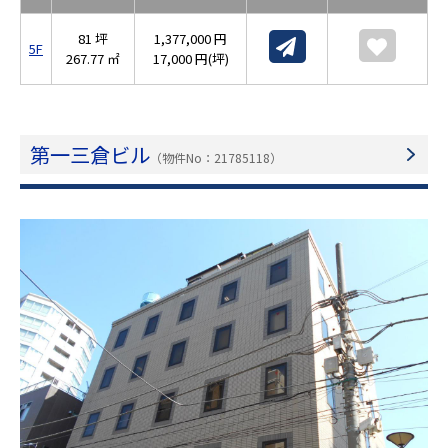
81 坪
1,377,000 円
5F
267.77 ㎡
17,000 円(坪)
第一三倉ビル
（物件No：21785118）