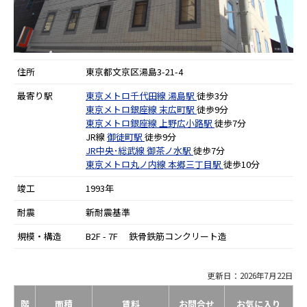
住所
東京都文京区湯島3-21-4
最寄り駅
東京メトロ千代田線
湯島駅
徒歩3分
東京メトロ銀座線
末広町駅
徒歩9分
東京メトロ銀座線
上野広小路駅
徒歩7分
JR線
御徒町駅
徒歩9分
JR中央･総武線
御茶ノ水駅
徒歩7分
東京メトロ丸ノ内線
本郷三丁目駅
徒歩10分
竣工
1993年
耐震
新耐震基準
規模・構造
B2F - 7F 鉄骨鉄筋コンクリート造
更新日：2026年7月22日
階
面積
賃料
お問合せ
お気に入り