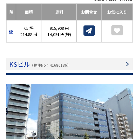
階
面積
賃料
お問合せ
お気に入り
65 坪
915,909 円
6F
214.88 ㎡
14,091 円(坪)
KSビル
（物件No：41680186）