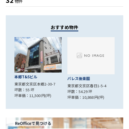
32
物件
おすすめ物件
本郷T&Sビル
パレス後楽園
東京都文京区本郷2-30-7
東京都文京区春日1-5-4
坪数：55 坪
坪数：54.29 坪
坪単価：11,500 円(坪)
坪単価：10,868 円(坪)