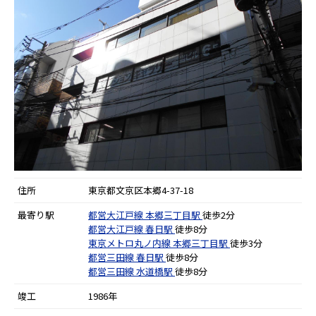
住所
東京都文京区本郷4-37-18
最寄り駅
都営大江戸線
本郷三丁目駅
徒歩2分
都営大江戸線
春日駅
徒歩8分
東京メトロ丸ノ内線
本郷三丁目駅
徒歩3分
都営三田線
春日駅
徒歩8分
都営三田線
水道橋駅
徒歩8分
竣工
1986年