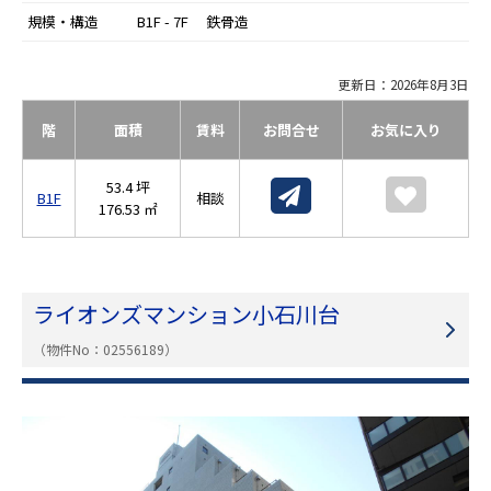
規模・構造
B1F - 7F 鉄骨造
更新日：2026年8月3日
階
面積
賃料
お問合せ
お気に入り
53.4 坪
B1F
相談
176.53 ㎡
ライオンズマンション小石川台
（物件No：02556189）