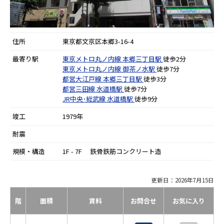
住所
東京都文京区本郷3-16-4
最寄り駅
東京メトロ丸ノ内線
本郷三丁目駅
徒歩2分
東京メトロ丸ノ内線
御茶ノ水駅
徒歩7分
都営大江戸線
本郷三丁目駅
徒歩3分
都営三田線
水道橋駅
徒歩7分
JR中央･総武線
水道橋駅
徒歩9分
竣工
1979年
耐震
規模・構造
1F - 7F 鉄骨鉄筋コンクリート造
更新日：2026年7月15日
階
面積
賃料
お問合せ
お気に入り