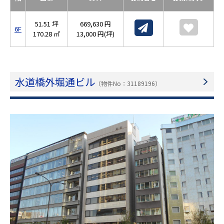
51.51 坪
669,630 円
6F
170.28 ㎡
13,000 円(坪)
水道橋外堀通ビル
（物件No：31189196）