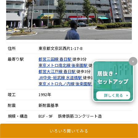
住所
東京都文京区西片1-17-8
最寄り駅
都営三田線
春日駅
徒歩3分
×
東京メトロ南北線
後楽園駅
徒歩5分
都営大江戸線
春日駅
徒歩3分
JR中央･総武線
水道橋駅
徒歩15分
東京メトロ丸ノ内線
後楽園駅
徒歩7分
竣工
1992年
耐震
新耐震基準
規模・構造
B1F - 9F 鉄骨鉄筋コンクリート造
いろいろ聞いてみる
更新日：2024年5月30日