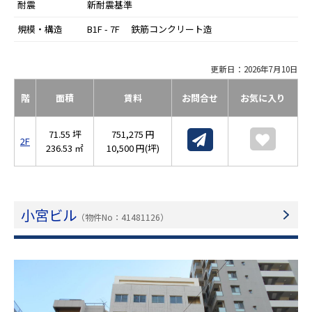
耐震
新耐震基準
規模・構造
B1F - 7F 鉄筋コンクリート造
更新日：2026年7月10日
階
面積
賃料
お問合せ
お気に入り
71.55 坪
751,275 円
2F
236.53 ㎡
10,500 円(坪)
小宮ビル
（物件No：41481126）