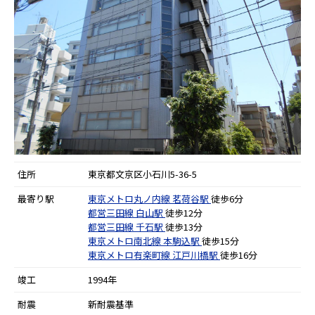
住所
東京都文京区小石川5-36-5
最寄り駅
東京メトロ丸ノ内線
茗荷谷駅
徒歩6分
都営三田線
白山駅
徒歩12分
都営三田線
千石駅
徒歩13分
東京メトロ南北線
本駒込駅
徒歩15分
東京メトロ有楽町線
江戸川橋駅
徒歩16分
竣工
1994年
耐震
新耐震基準