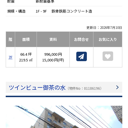
耐震
新耐震基準
規模・構造
1F - 9F 鉄骨鉄筋コンクリート造
更新日：2026年7月10日
階
面積
賃料
お問合せ
お気に入り
66.4 坪
996,000 円
7F
219.5 ㎡
15,000 円(坪)
ツインビュー御茶の水
（物件No：01186196）