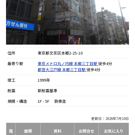
住所
東京都文京区本郷2-25-10
最寄り駅
東京メトロ丸ノ内線
本郷三丁目駅
徒歩4分
都営大江戸線
本郷三丁目駅
徒歩4分
竣工
1999年
耐震
新耐震基準
規模・構造
1F - 5F 鉄骨造
更新日：2026年7月10日
階
面積
賃料
お問合せ
お気に入り