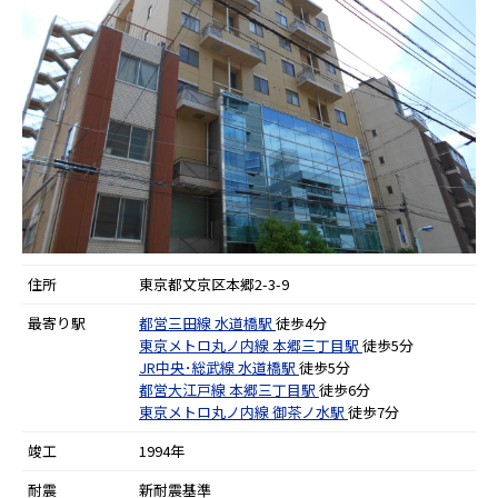
住所
東京都文京区本郷2-3-9
最寄り駅
都営三田線
水道橋駅
徒歩4分
東京メトロ丸ノ内線
本郷三丁目駅
徒歩5分
JR中央･総武線
水道橋駅
徒歩5分
都営大江戸線
本郷三丁目駅
徒歩6分
東京メトロ丸ノ内線
御茶ノ水駅
徒歩7分
竣工
1994年
耐震
新耐震基準