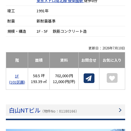
東京メトロ南北線
後楽園駅
徒歩8分
竣工
1991年
耐震
新耐震基準
規模・構造
1F - 5F 鉄筋コンクリート造
更新日：2026年7月10日
階
面積
賃料
お問合せ
お気に入り
58.5 坪
702,000 円
1F
193.39 ㎡
12,000 円(坪)
(101区画)
白山NTビル
（物件No：01180166）