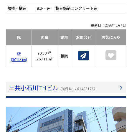
規模・構造
B1F - 9F 鉄骨鉄筋コンクリート造
更新日：2026年8月4日
階
面積
賃料
お問合せ
お気に入り
79.59 坪
3F
相談
263.11 ㎡
(301区画)
三共小石川THビル
（物件No：01488176）