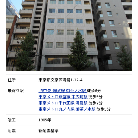
住所
東京都文京区湯島1-12-4
最寄り駅
JR中央･総武線
御茶ノ水駅
徒歩6分
東京メトロ銀座線
末広町駅
徒歩5分
東京メトロ千代田線
湯島駅
徒歩7分
東京メトロ丸ノ内線
御茶ノ水駅
徒歩5分
竣工
1985年
耐震
新耐震基準