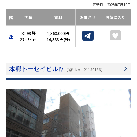
更新日：2026年7月10日
階
面積
賃料
お問合せ
お気に入り
82.99 坪
1,360,000 円
2F
274.34 ㎡
16,388 円(坪)
本郷トーセイビルⅣ
（物件No：21180196）