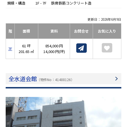
規模・構造
1F - 7F 鉄骨鉄筋コンクリート造
更新日：2026年6月9日
階
面積
賃料
お問合せ
お気に入り
61 坪
854,000 円
7F
201.65 ㎡
14,000 円(坪)
全水道会館
（物件No：41488126）