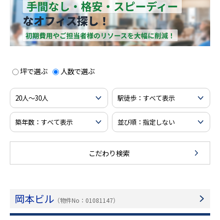
坪で選ぶ
人数で選ぶ
こだわり検索
岡本ビル
（物件No：01081147）