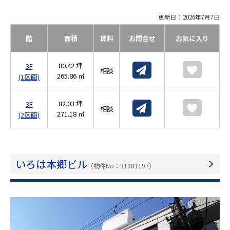
更新日：2026年7月7日
階
面積
賃料
お問合せ
お気に入り
80.42 坪
3F
相談
265.86 ㎡
(1区画)
82.03 坪
3F
相談
271.18 ㎡
(2区画)
いろは本郷ビル
（物件No：31981197）