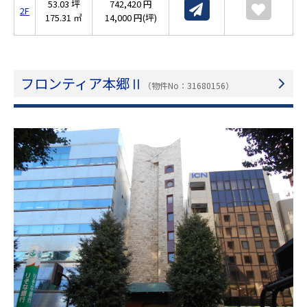
53.03 坪
742,420 円
2F
175.31 ㎡
14,000 円(坪)
フロンティア本郷Ⅱ
（物件No：31680156）