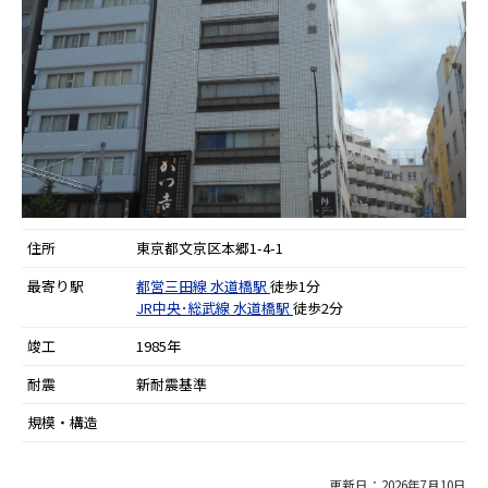
住所
東京都文京区本郷1-4-1
最寄り駅
都営三田線
水道橋駅
徒歩1分
JR中央･総武線
水道橋駅
徒歩2分
竣工
1985年
耐震
新耐震基準
規模・構造
更新日：2026年7月10日