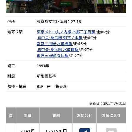
住所
東京都文京区本郷2-27-18
最寄り駅
東京メトロ丸ノ内線
本郷三丁目駅
徒歩2分
JR中央･総武線
御茶ノ水駅
徒歩7分
都営三田線
水道橋駅
徒歩5分
JR中央･総武線
水道橋駅
徒歩7分
都営三田線
春日駅
徒歩7分
竣工
1993年
耐震
新耐震基準
規模・構造
B1F - 9F 鉄骨造
更新日：2026年3月31日
階
面積
賃料
お問合せ
お気に入り
73.48 坪
1,763,520 円