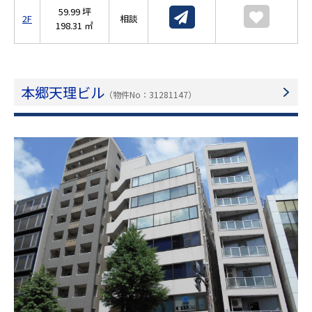
59.99 坪
2F
相談
198.31 ㎡
本郷天理ビル
（物件No：31281147）