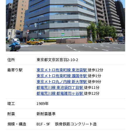
住所
東京都文京区音羽2-10-2
最寄り駅
東京メトロ有楽町線
東池袋駅
徒歩12分
東京メトロ有楽町線
護国寺駅
徒歩1分
東京メトロ丸ノ内線
新大塚駅
徒歩9分
都電荒川線
東池袋四丁目駅
徒歩11分
都電荒川線
都電雑司ヶ谷駅
徒歩12分
竣工
1989年
耐震
新耐震基準
規模・構造
B1F - 9F 鉄骨鉄筋コンクリート造