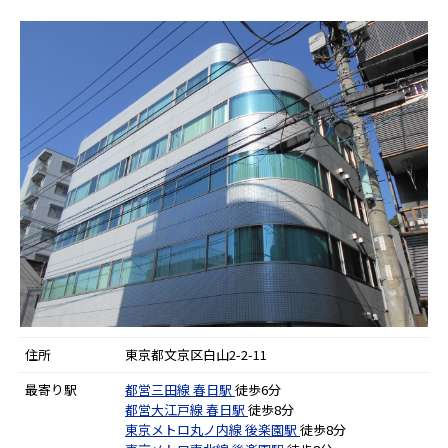
住所
東京都文京区白山2-2-11
最寄り駅
都営三田線
春日駅
徒歩6分
都営大江戸線
春日駅
徒歩8分
東京メトロ丸ノ内線
後楽園駅
徒歩8分