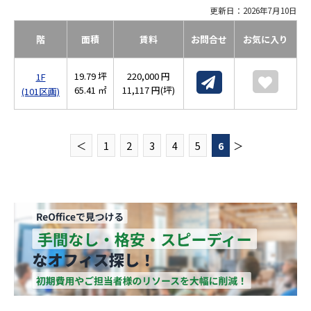
更新日：2026年7月10日
階
面積
賃料
お問合せ
お気に入り
19.79 坪
220,000 円
1F
65.41 ㎡
11,117 円(坪)
(101区画)
＜
1
2
3
4
5
6
＞