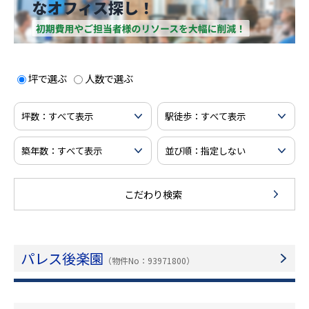
坪で選ぶ
人数で選ぶ
こだわり検索
パレス後楽園
（物件No：93971800）