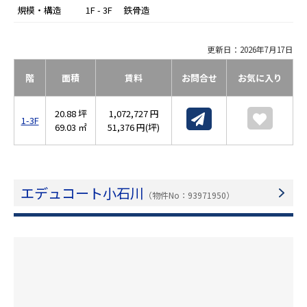
規模・構造
1F - 3F 鉄骨造
更新日：2026年7月17日
階
面積
賃料
お問合せ
お気に入り
20.88 坪
1,072,727 円
1-3F
69.03 ㎡
51,376 円(坪)
エデュコート小石川
（物件No：93971950）