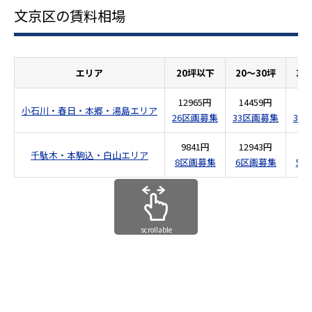
文京区の賃料相場
エリア
20坪以下
20～30坪
30
12965円
14459円
14
小石川・春日・本郷・湯島エリア
26区画募集
33区画募集
30
9841円
12943円
12
千駄木・本駒込・白山エリア
8区画募集
6区画募集
5
scrollable