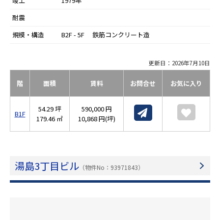
竣工
1979年
耐震
規模・構造
B2F - 5F 鉄筋コンクリート造
更新日：2026年7月10日
階
面積
賃料
お問合せ
お気に入り
54.29 坪
590,000 円
B1F
179.46 ㎡
10,868 円(坪)
湯島3丁目ビル
（物件No：93971843）