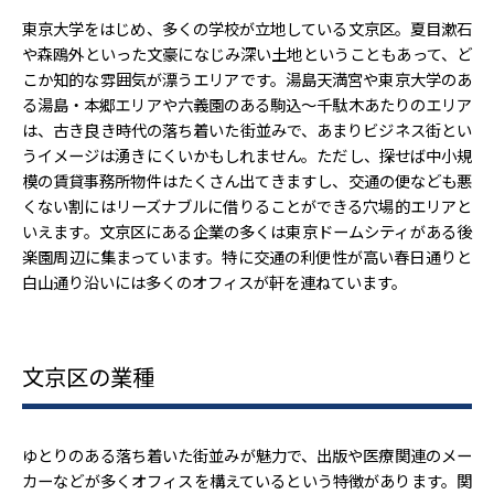
東京大学をはじめ、多くの学校が立地している文京区。夏目漱石
や森鴎外といった文豪になじみ深い土地ということもあって、ど
こか知的な雰囲気が漂うエリアです。湯島天満宮や東京大学のあ
る湯島・本郷エリアや六義園のある駒込～千駄木あたりのエリア
は、古き良き時代の落ち着いた街並みで、あまりビジネス街とい
うイメージは湧きにくいかもしれません。ただし、探せば中小規
模の賃貸事務所物件はたくさん出てきますし、交通の便なども悪
くない割にはリーズナブルに借りることができる穴場的エリアと
いえます。文京区にある企業の多くは東京ドームシティがある後
楽園周辺に集まっています。特に交通の利便性が高い春日通りと
白山通り沿いには多くのオフィスが軒を連ねています。
文京区の業種
ゆとりのある落ち着いた街並みが魅力で、出版や医療関連のメー
カーなどが多くオフィスを構えているという特徴があります。関