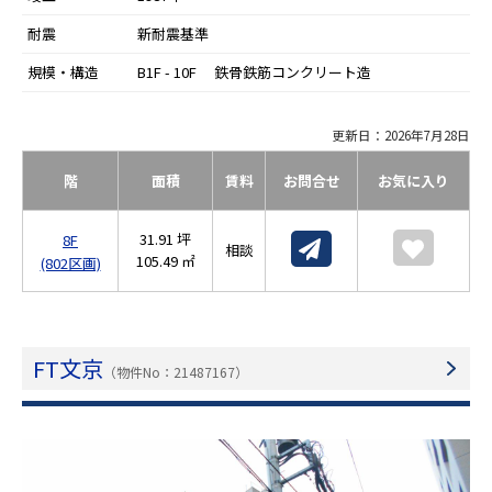
耐震
新耐震基準
規模・構造
B1F - 10F 鉄骨鉄筋コンクリート造
更新日：2026年7月28日
階
面積
賃料
お問合せ
お気に入り
31.91 坪
8F
相談
105.49 ㎡
(802区画)
FT文京
（物件No：21487167）