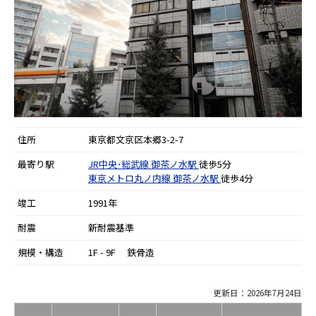
住所
東京都文京区本郷3-2-7
最寄り駅
JR中央･総武線
御茶ノ水駅
徒歩5分
東京メトロ丸ノ内線
御茶ノ水駅
徒歩4分
竣工
1991年
耐震
新耐震基準
規模・構造
1F - 9F 鉄骨造
更新日：2026年7月24日