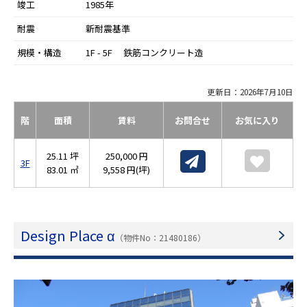
竣工
1985年
耐震
新耐震基準
規模・構造
1F - 5F 鉄筋コンクリート造
更新日：2026年7月10日
階
面積
賃料
お問合せ
お気に入り
25.11 坪
250,000 円
3F
83.01 ㎡
9,558 円(坪)
Design Place α
（物件No：21480186）