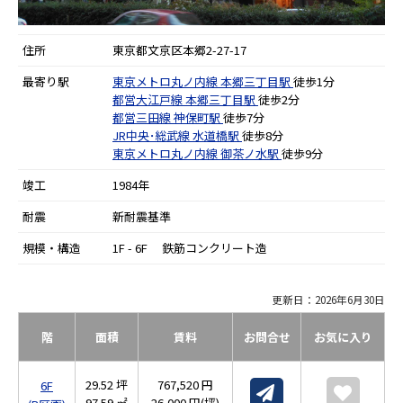
住所
東京都文京区本郷2-27-17
最寄り駅
東京メトロ丸ノ内線
本郷三丁目駅
徒歩1分
都営大江戸線
本郷三丁目駅
徒歩2分
都営三田線
神保町駅
徒歩7分
JR中央･総武線
水道橋駅
徒歩8分
東京メトロ丸ノ内線
御茶ノ水駅
徒歩9分
竣工
1984年
耐震
新耐震基準
規模・構造
1F - 6F 鉄筋コンクリート造
更新日：2026年6月30日
階
面積
賃料
お問合せ
お気に入り
29.52 坪
767,520 円
6F
97.59 ㎡
26,000 円(坪)