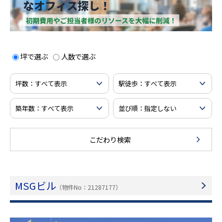
坪で選ぶ
人数で選ぶ
こだわり検索
MSGビル
（物件No：21287177）