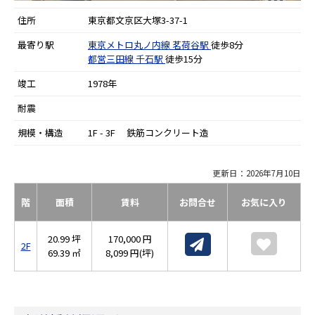
住所
東京都文京区大塚3-37-1
最寄り駅
東京メトロ丸ノ内線
茗荷谷駅
徒歩8分
都営三田線
千石駅
徒歩15分
竣工
1978年
耐震
規模・構造
1F - 3F 鉄筋コンクリート造
更新日：2026年7月10日
階
面積
賃料
お問合せ
お気に入り
20.99 坪
170,000 円
2F
69.39 ㎡
8,099 円(坪)