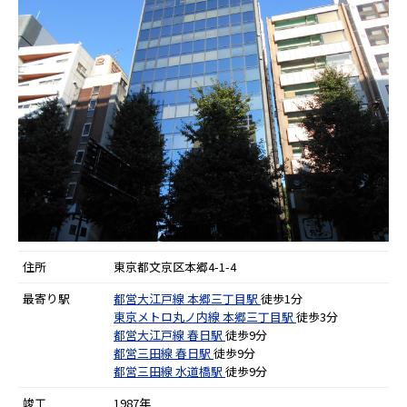
住所
東京都文京区本郷4-1-4
最寄り駅
都営大江戸線
本郷三丁目駅
徒歩1分
東京メトロ丸ノ内線
本郷三丁目駅
徒歩3分
都営大江戸線
春日駅
徒歩9分
都営三田線
春日駅
徒歩9分
都営三田線
水道橋駅
徒歩9分
竣工
1987年