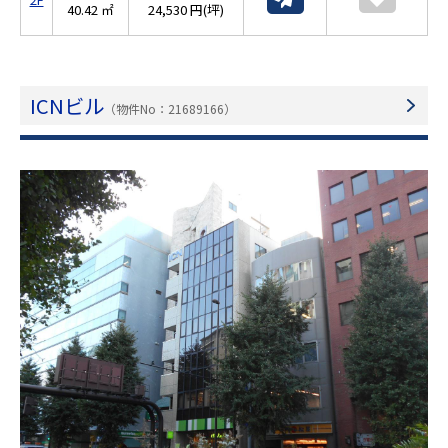
40.42 ㎡
24,530 円(坪)
ICNビル
（物件No：21689166）