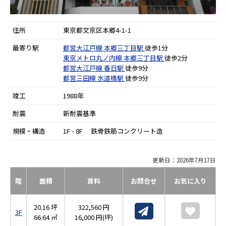
住所
東京都文京区本郷4-1-1
最寄り駅
都営大江戸線
本郷三丁目駅
徒歩1分
東京メトロ丸ノ内線
本郷三丁目駅
徒歩2分
都営大江戸線
春日駅
徒歩9分
都営三田線
水道橋駅
徒歩9分
竣工
1988年
耐震
新耐震基準
規模・構造
1F - 8F 鉄骨鉄筋コンクリート造
更新日：2026年7月17日
階
面積
賃料
お問合せ
お気に入り
20.16 坪
322,560 円
3F
66.64 ㎡
16,000 円(坪)