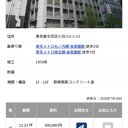
住所
東京都文京区小石川2-1-13
最寄り駅
東京メトロ丸ノ内線
後楽園駅
徒歩2分
東京メトロ南北線
後楽園駅
徒歩2分
竣工
1970年
耐震
規模・構造
1F - 12F 鉄骨鉄筋コンクリート造
更新日：2026年7月24日
階
面積
賃料
お問合せ
お気に入り
12.23 坪
300,000 円
2F