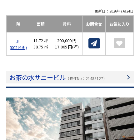
更新日：2026年7月24日
階
面積
賃料
お問合せ
お気に入り
11.72 坪
200,000 円
1F
38.75 ㎡
17,065 円(坪)
(002区画)
お茶の水サニービル
（物件No：21488127）