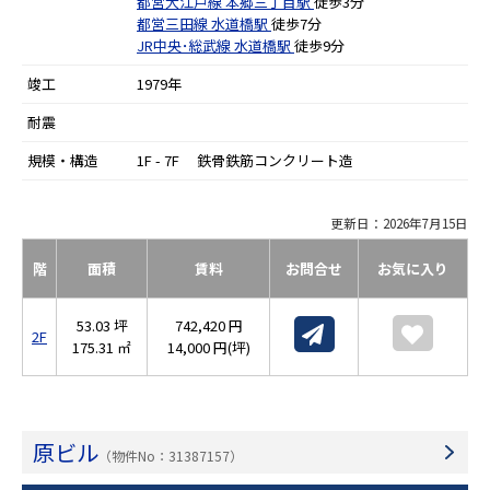
都営大江戸線
本郷三丁目駅
徒歩3分
都営三田線
水道橋駅
徒歩7分
JR中央･総武線
水道橋駅
徒歩9分
竣工
1979年
耐震
規模・構造
1F - 7F 鉄骨鉄筋コンクリート造
更新日：2026年7月15日
階
面積
賃料
お問合せ
お気に入り
53.03 坪
742,420 円
2F
175.31 ㎡
14,000 円(坪)
原ビル
（物件No：31387157）