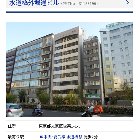
水道橋外堀通ビル
（物件No：31189196）
住所
東京都文京区後楽1-1-5
最寄り駅
JR中央･総武線
水道橋駅
徒歩2分