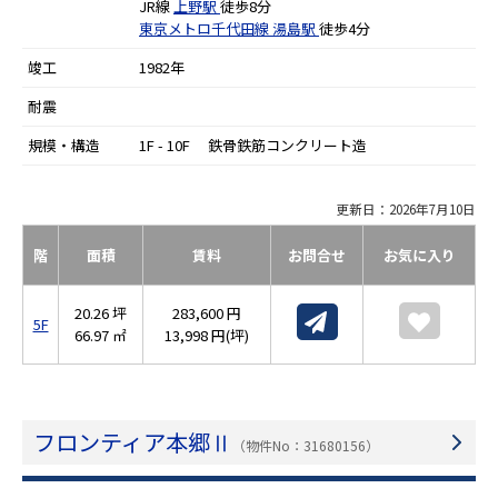
JR線
上野駅
徒歩8分
東京メトロ千代田線
湯島駅
徒歩4分
竣工
1982年
耐震
規模・構造
1F - 10F 鉄骨鉄筋コンクリート造
更新日：2026年7月10日
階
面積
賃料
お問合せ
お気に入り
20.26 坪
283,600 円
5F
66.97 ㎡
13,998 円(坪)
フロンティア本郷Ⅱ
（物件No：31680156）