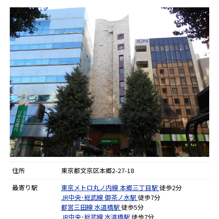
住所
東京都文京区本郷2-27-18
最寄り駅
東京メトロ丸ノ内線
本郷三丁目駅
徒歩2分
JR中央･総武線
御茶ノ水駅
徒歩7分
都営三田線
水道橋駅
徒歩5分
JR中央･総武線
水道橋駅
徒歩7分