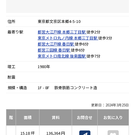
住所
東京都文京区本郷4-5-10
最寄り駅
都営大江戸線
本郷三丁目駅
徒歩2分
東京メトロ丸ノ内線
本郷三丁目駅
徒歩3分
都営大江戸線
春日駅
徒歩6分
都営三田線
春日駅
徒歩6分
東京メトロ南北線
後楽園駅
徒歩7分
竣工
1980年
耐震
規模・構造
1F - 8F 鉄骨鉄筋コンクリート造
更新日：2024年3月25日
階
面積
賃料
お問合せ
お気に入り
15.18 坪
136,364 円