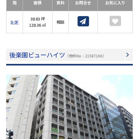
階
面積
賃料
お問合せ
お気に入り
38.83 坪
8-9F
相談
128.36 ㎡
後楽園ビューハイツ
（物件No：21587166）