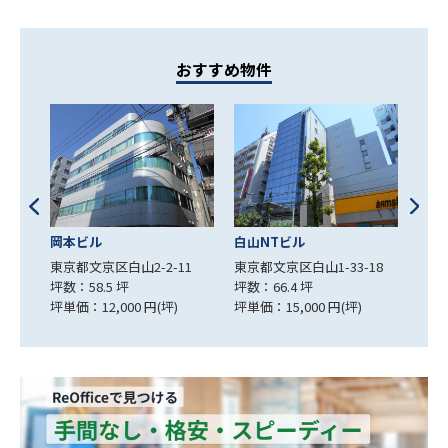
おすすめ物件
白山NTビル
本郷ビル
ツイ
1
東京都文京区白山1-33-18
東京都文京区本郷7-2-2
東京
坪数：66.4 坪
坪数：22.98 坪
坪数：
坪単価：15,000 円(坪)
坪単価：9,922 円(坪)
坪単価