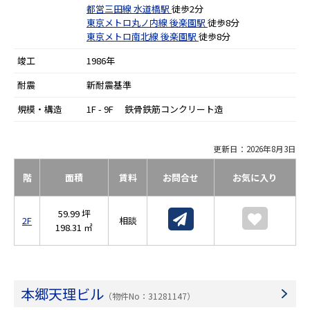
都営三田線
水道橋駅
徒歩2分
東京メトロ丸ノ内線
後楽園駅
徒歩8分
東京メトロ南北線
後楽園駅
徒歩8分
竣工
1986年
耐震
新耐震基準
規模・構造
1F - 9F 鉄骨鉄筋コンクリート造
更新日：2026年8月3日
階
面積
賃料
お問合せ
お気に入り
59.99 坪
2F
相談
198.31 ㎡
本郷天理ビル
（物件No：31281147）