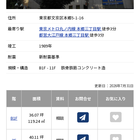
住所
東京都文京区本郷5-1-16
最寄り駅
東京メトロ丸ノ内線
本郷三丁目駅
徒歩3分
都営大江戸線
本郷三丁目駅
徒歩3分
竣工
1989年
耐震
新耐震基準
規模・構造
B1F - 11F 鉄骨鉄筋コンクリート造
更新日：2026年7月31日
階
面積
賃料
お問合せ
お気に入り
36.07 坪
B1F
相談
119.24 ㎡
40.11 坪