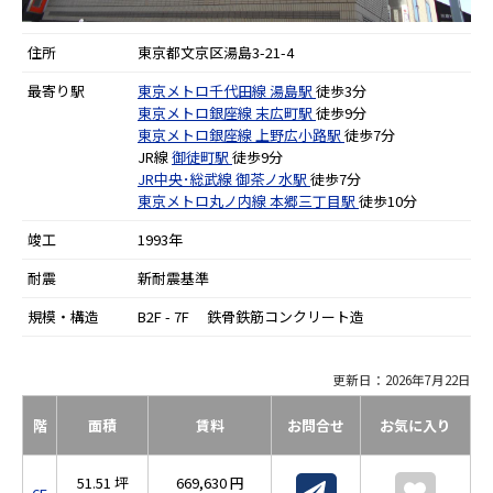
住所
東京都文京区湯島3-21-4
最寄り駅
東京メトロ千代田線
湯島駅
徒歩3分
東京メトロ銀座線
末広町駅
徒歩9分
東京メトロ銀座線
上野広小路駅
徒歩7分
JR線
御徒町駅
徒歩9分
JR中央･総武線
御茶ノ水駅
徒歩7分
東京メトロ丸ノ内線
本郷三丁目駅
徒歩10分
竣工
1993年
耐震
新耐震基準
規模・構造
B2F - 7F 鉄骨鉄筋コンクリート造
更新日：2026年7月22日
階
面積
賃料
お問合せ
お気に入り
51.51 坪
669,630 円