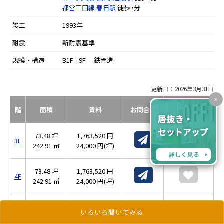
都営三田線
春日駅
徒歩7分
竣工
1993年
耐震
新耐震基準
規模・構造
B1F - 9F 鉄骨造
更新日：2026年3月31日
×
階
面積
賃料
お問合せ
お気に入り
73.48 坪
1,763,520 円
3F
242.91 ㎡
24,000 円(坪)
73.48 坪
1,763,520 円
4F
242.91 ㎡
24,000 円(坪)
73.48 坪
1,910,480 円
6F
いろいろ聞いてみる
242.91 ㎡
26,000 円(坪)