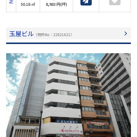
2F
50.18 ㎡
8,983 円(坪)
玉屋ビル
（物件No：22821621）