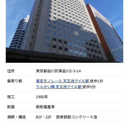
住所
東京都品川区東品川2-3-14
最寄り駅
東京モノレール
天王洲アイル駅
徒歩1分
りんかい線
天王洲アイル駅
徒歩5分
竣工
1992年
耐震
新耐震基準
規模・構造
B1F - 22F 鉄骨鉄筋コンクリート造