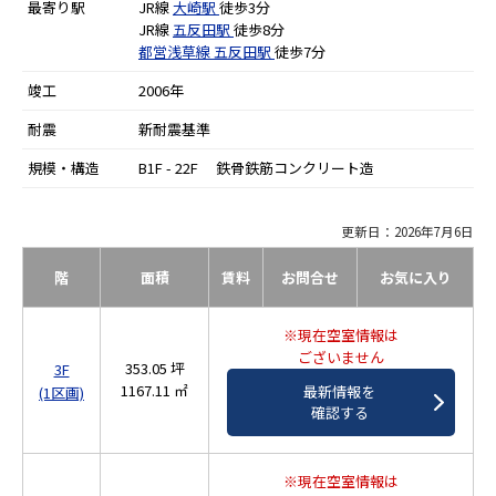
最寄り駅
JR線
大崎駅
徒歩3分
JR線
五反田駅
徒歩8分
都営浅草線
五反田駅
徒歩7分
竣工
2006年
耐震
新耐震基準
規模・構造
B1F - 22F 鉄骨鉄筋コンクリート造
更新日：2026年7月6日
階
面積
賃料
お問合せ
お気に入り
※現在空室情報は
ございません
353.05 坪
3F
1167.11 ㎡
最新情報を
(1区画)
確認する
※現在空室情報は