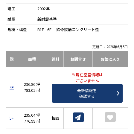
竣工
2002年
耐震
新耐震基準
規模・構造
B1F - 6F 鉄骨鉄筋コンクリート造
更新日：2026年6月5日
階
面積
賃料
お問合せ
お気に入り
※現在空室情報は
ございません
236.86 坪
4F
783.01 ㎡
最新情報を
確認する
235.04 坪
5F
相談
776.99 ㎡