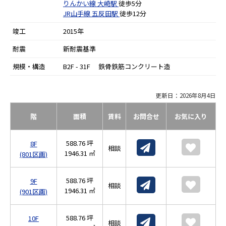
りんかい線
大崎駅
徒歩5分
JR山手線
五反田駅
徒歩12分
竣工
2015年
耐震
新耐震基準
規模・構造
B2F - 31F 鉄骨鉄筋コンクリート造
更新日：2026年8月4日
階
面積
賃料
お問合せ
お気に入り
588.76 坪
8F
相談
1946.31 ㎡
(801区画)
588.76 坪
9F
相談
1946.31 ㎡
(901区画)
588.76 坪
10F
相談