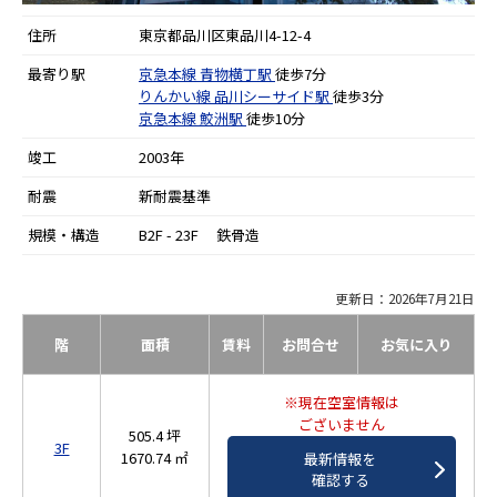
住所
東京都品川区東品川4-12-4
最寄り駅
京急本線
青物横丁駅
徒歩7分
りんかい線
品川シーサイド駅
徒歩3分
京急本線
鮫洲駅
徒歩10分
竣工
2003年
耐震
新耐震基準
規模・構造
B2F - 23F 鉄骨造
更新日：2026年7月21日
階
面積
賃料
お問合せ
お気に入り
※現在空室情報は
ございません
505.4 坪
3F
1670.74 ㎡
最新情報を
確認する