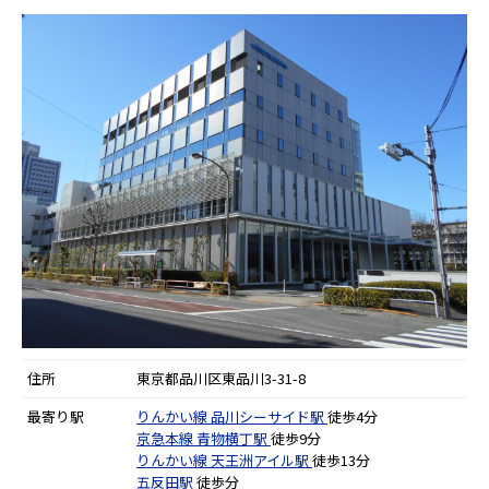
住所
東京都品川区東品川3-31-8
最寄り駅
りんかい線
品川シーサイド駅
徒歩4分
京急本線
青物横丁駅
徒歩9分
りんかい線
天王洲アイル駅
徒歩13分
五反田駅
徒歩分