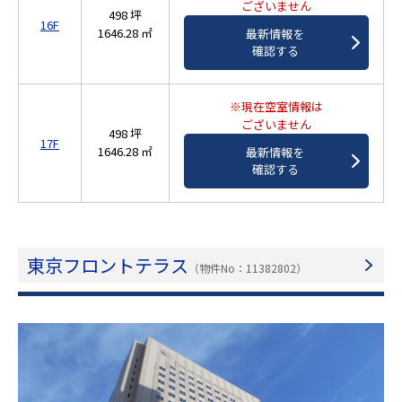
ございません
498 坪
16F
1646.28 ㎡
最新情報を
確認する
※現在空室情報は
ございません
498 坪
17F
1646.28 ㎡
最新情報を
確認する
東京フロントテラス
（物件No：11382802）