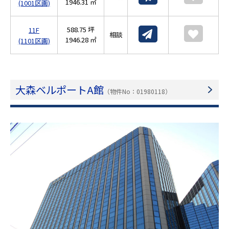
1946.31 ㎡
(1001区画)
588.75 坪
11F
相談
1946.28 ㎡
(1101区画)
大森ベルポートA館
（物件No：01980118）