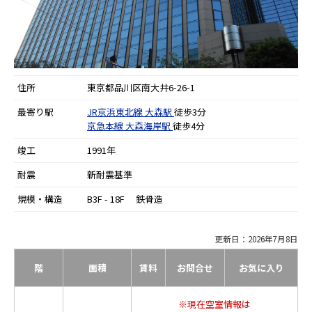
住所
東京都品川区南大井6-26-1
最寄り駅
JR京浜東北線
大森駅
徒歩3分
京急本線
大森海岸駅
徒歩4分
竣工
1991年
耐震
新耐震基準
規模・構造
B3F - 18F 鉄骨造
更新日：2026年7月8日
階
面積
賃料
お問合せ
お気に入り
※現在空室情報は