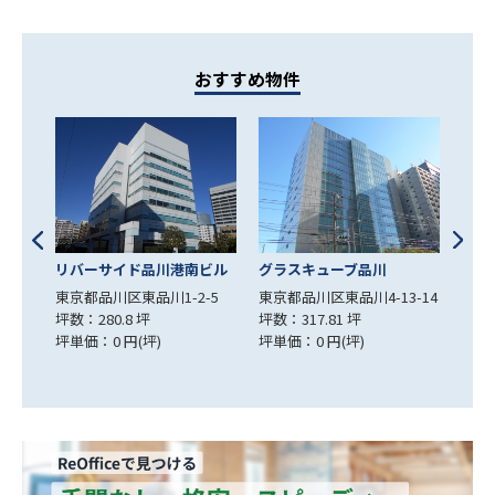
おすすめ物件
ビル
グラスキューブ品川
大井町センタービル
LS
-5
東京都品川区東品川4-13-14
東京都品川区大井1-24-5
東京
坪数：317.81 坪
坪数：200.69 坪
坪数：
坪単価：0 円(坪)
坪単価：0 円(坪)
坪単価