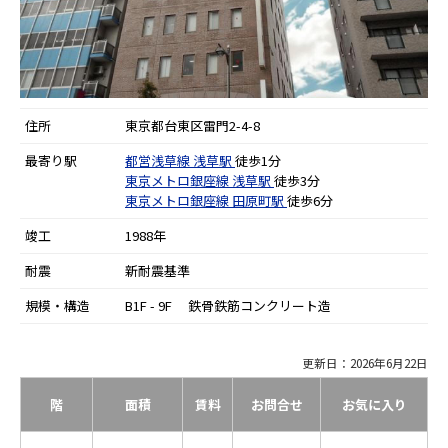
住所
東京都台東区雷門2-4-8
最寄り駅
都営浅草線
浅草駅
徒歩1分
東京メトロ銀座線
浅草駅
徒歩3分
東京メトロ銀座線
田原町駅
徒歩6分
竣工
1988年
耐震
新耐震基準
規模・構造
B1F - 9F 鉄骨鉄筋コンクリート造
更新日：2026年6月22日
階
面積
賃料
お問合せ
お気に入り