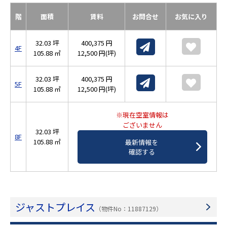
階
面積
賃料
お問合せ
お気に入り
32.03 坪
400,375 円
4F
105.88 ㎡
12,500 円(坪)
32.03 坪
400,375 円
5F
105.88 ㎡
12,500 円(坪)
※現在空室情報は
ございません
32.03 坪
8F
105.88 ㎡
最新情報を
確認する
ジャストプレイス
（物件No：11887129）