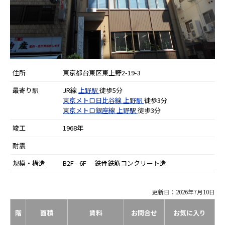
住所
東京都台東区東上野2-19-3
最寄り駅
JR線
上野駅
徒歩5分
東京メトロ日比谷線
上野駅
徒歩3分
東京メトロ銀座線
上野駅
徒歩3分
竣工
1968年
耐震
規模・構造
B2F - 6F 鉄骨鉄筋コンクリート造
更新日：2026年7月10日
階
面積
賃料
お問合せ
お気に入り