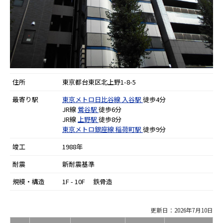
住所
東京都台東区北上野1-8-5
最寄り駅
東京メトロ日比谷線
入谷駅
徒歩4分
JR線
鶯谷駅
徒歩6分
JR線
上野駅
徒歩8分
東京メトロ銀座線
稲荷町駅
徒歩9分
竣工
1988年
耐震
新耐震基準
規模・構造
1F - 10F 鉄骨造
更新日：2026年7月10日