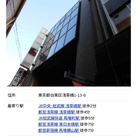
住所
東京都台東区浅草橋1-13-6
最寄り駅
JR中央･総武線
浅草橋駅
徒歩2分
都営浅草線
浅草橋駅
徒歩4分
JR総武線快速
馬喰町駅
徒歩5分
都営浅草線
東日本橋駅
徒歩7分
都営新宿線
馬喰横山駅
徒歩7分