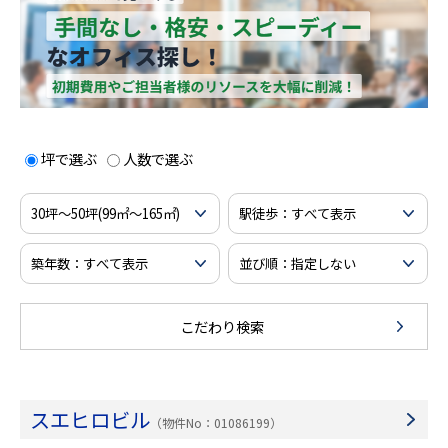
坪で選ぶ
人数で選ぶ
こだわり検索
スエヒロビル
（物件No：01086199）