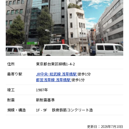
住所
東京都台東区柳橋1-4-2
最寄り駅
JR中央･総武線
浅草橋駅
徒歩1分
都営浅草線
浅草橋駅
徒歩1分
竣工
1987年
耐震
新耐震基準
規模・構造
1F - 9F 鉄骨鉄筋コンクリート造
更新日：2026年7月10日