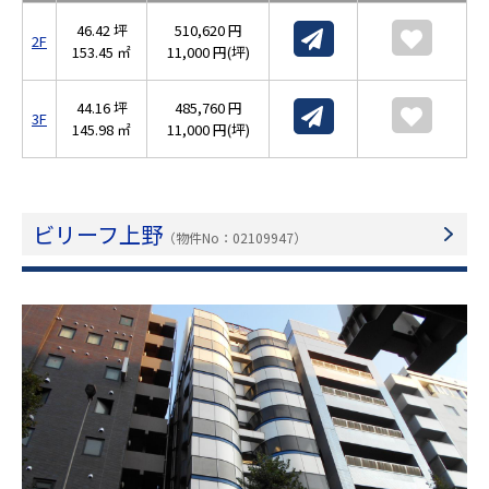
46.42 坪
510,620 円
2F
153.45 ㎡
11,000 円(坪)
44.16 坪
485,760 円
3F
145.98 ㎡
11,000 円(坪)
ビリーフ上野
（物件No：02109947）