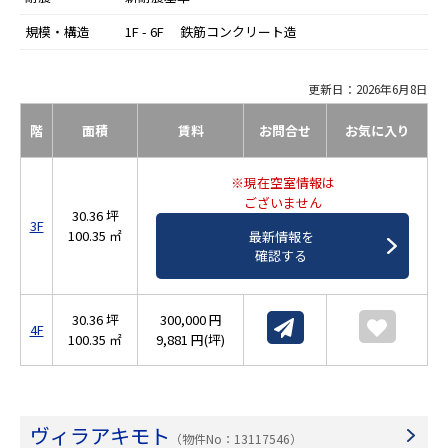
規模・構造
1F - 6F 鉄筋コンクリート造
更新日：2026年6月8日
階
面積
賃料
お問合せ
お気に入り
※現在空室情報は
ございません
30.36 坪
3F
100.35 ㎡
最新情報を
確認する
30.36 坪
300,000 円
4F
100.35 ㎡
9,881 円(坪)
ヴィラアキモト
（物件No：13117546）