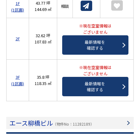
43.77 坪
1F
相談
144.69 ㎡
(1区画)
※現在空室情報は
ございません
32.62 坪
2F
107.83 ㎡
最新情報を
確認する
※現在空室情報は
ございません
3F
35.8 坪
118.35 ㎡
最新情報を
(1区画)
確認する
エース柳橋ビル
（物件No：11282189）