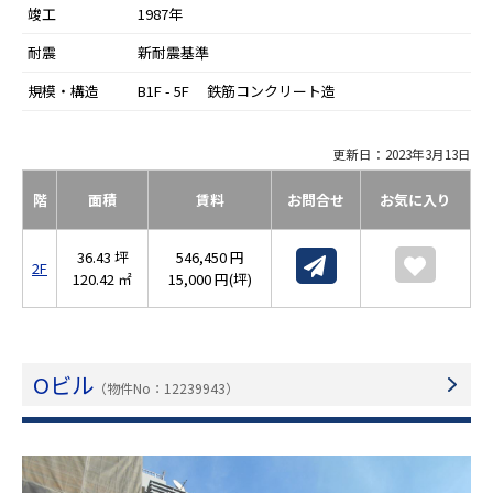
竣工
1987年
耐震
新耐震基準
規模・構造
B1F - 5F 鉄筋コンクリート造
更新日：2023年3月13日
階
面積
賃料
お問合せ
お気に入り
36.43 坪
546,450 円
2F
120.42 ㎡
15,000 円(坪)
Oビル
（物件No：12239943）