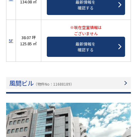
134.08 ㎡
最新情報を
確認する
※現在空室情報は
ございません
38.07 坪
5F
125.85 ㎡
最新情報を
確認する
風間ビル
（物件No：11688189）