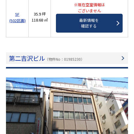
※現在空室情報は
ございません
35.9 坪
5F
118.68 ㎡
最新情報を
(502区画)
確認する
第二吉沢ビル
（物件No：01985230）