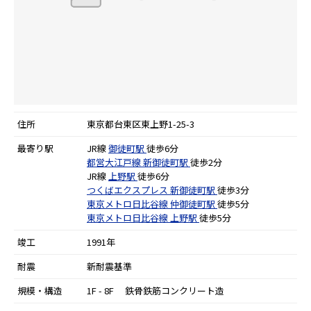
住所
東京都台東区東上野1-25-3
最寄り駅
JR線
御徒町駅
徒歩6分
都営大江戸線
新御徒町駅
徒歩2分
JR線
上野駅
徒歩6分
つくばエクスプレス
新御徒町駅
徒歩3分
東京メトロ日比谷線
仲御徒町駅
徒歩5分
東京メトロ日比谷線
上野駅
徒歩5分
竣工
1991年
耐震
新耐震基準
規模・構造
1F - 8F 鉄骨鉄筋コンクリート造