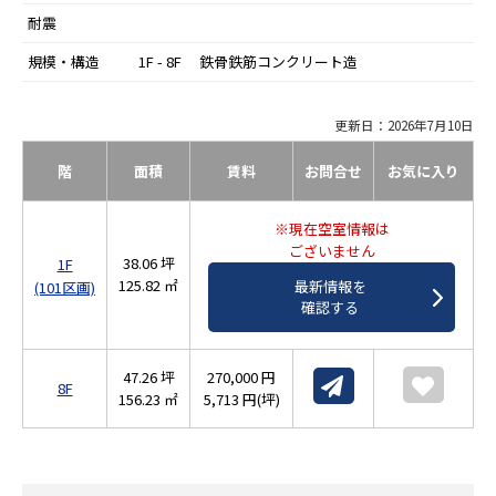
耐震
規模・構造
1F - 8F 鉄骨鉄筋コンクリート造
更新日：2026年7月10日
階
面積
賃料
お問合せ
お気に入り
※現在空室情報は
ございません
38.06 坪
1F
125.82 ㎡
最新情報を
(101区画)
確認する
47.26 坪
270,000 円
8F
156.23 ㎡
5,713 円(坪)