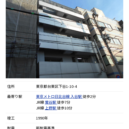
住所
東京都台東区下谷1-10-4
最寄り駅
東京メトロ日比谷線
入谷駅
徒歩2分
JR線
鶯谷駅
徒歩7分
JR線
上野駅
徒歩10分
竣工
1990年
耐震
新耐震基準