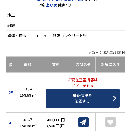
JR線
上野駅
徒歩4分
竣工
耐震
規模・構造
1F - 9F 鉄筋コンクリート造
更新日：2026年7月31日
階
面積
賃料
お問合せ
お気に入り
※現在空室情報は
ございません
48 坪
2F
158.68 ㎡
最新情報を
確認する
48 坪
408,000 円
4F
158.68 ㎡
8,500 円(坪)