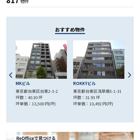
817
物件
おすすめ物件
ROKKYビル
Landman
中傳
ASAKUSABASHI
2
東京都台東区浅草橋5-1-31
東京
坪数：31.93 坪
東京都台東区柳橋2-4-2
坪数：
坪単価：10,492 円(坪)
坪数：39.28 坪
坪単価
坪単価：20,000 円(坪)