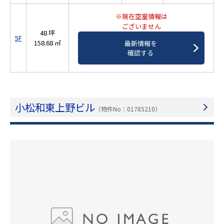
※現在空室情報は
ございません
48 坪
5F
158.68 ㎡
最新情報を
確認する
小松和東上野ビル
（物件No：01785210）