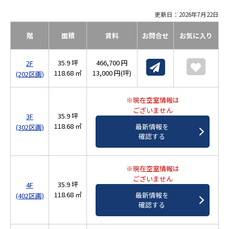
更新日：2026年7月22日
階
面積
賃料
お問合せ
お気に入り
35.9 坪
466,700 円
2F
118.68 ㎡
13,000 円(坪)
(202区画)
※現在空室情報は
ございません
35.9 坪
3F
118.68 ㎡
最新情報を
(302区画)
確認する
※現在空室情報は
ございません
35.9 坪
4F
118.68 ㎡
最新情報を
(402区画)
確認する