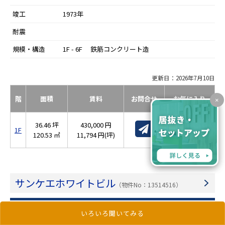
竣工
1973年
耐震
規模・構造
1F - 6F 鉄筋コンクリート造
更新日：2026年7月10日
階
面積
賃料
お問合せ
お気に入り
×
36.46 坪
430,000 円
1F
120.53 ㎡
11,794 円(坪)
サンケエホワイトビル
（物件No：13514516）
いろいろ聞いてみる