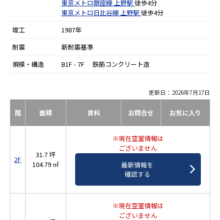
東京メトロ銀座線
上野駅
徒歩4分
東京メトロ日比谷線
上野駅
徒歩4分
竣工
1987年
耐震
新耐震基準
規模・構造
B1F - 7F 鉄筋コンクリート造
更新日：2026年7月17日
階
面積
賃料
お問合せ
お気に入り
※現在空室情報は
ございません
31.7 坪
2F
104.79 ㎡
最新情報を
確認する
※現在空室情報は
ございません