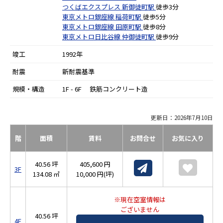
つくばエクスプレス
新御徒町駅
徒歩3分
東京メトロ銀座線
稲荷町駅
徒歩5分
東京メトロ銀座線
田原町駅
徒歩8分
東京メトロ日比谷線
仲御徒町駅
徒歩9分
竣工
1992年
耐震
新耐震基準
規模・構造
1F - 6F 鉄筋コンクリート造
更新日：2026年7月10日
階
面積
賃料
お問合せ
お気に入り
40.56 坪
405,600 円
3F
134.08 ㎡
10,000 円(坪)
※現在空室情報は
ございません
40.56 坪
4F