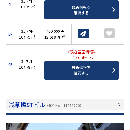
31.7 坪
4F
104.79 ㎡
最新情報を
確認する
31.7 坪
400,000 円
5F
104.79 ㎡
12,618 円(坪)
※現在空室情報は
ございません
31.7 坪
6F
104.79 ㎡
最新情報を
確認する
浅草橋STビル
（物件No：11981200）