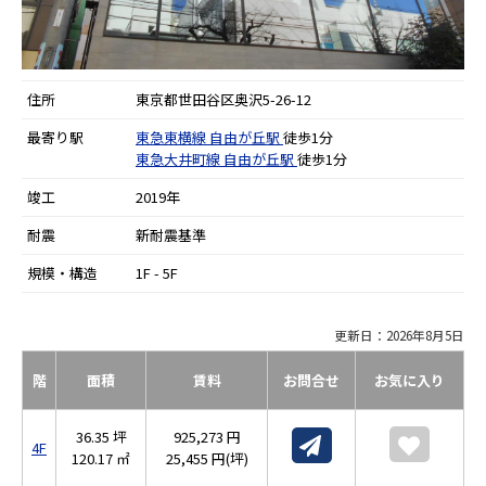
住所
東京都世田谷区奥沢5-26-12
最寄り駅
東急東横線
自由が丘駅
徒歩1分
東急大井町線
自由が丘駅
徒歩1分
竣工
2019年
耐震
新耐震基準
規模・構造
1F - 5F
更新日：2026年8月5日
階
面積
賃料
お問合せ
お気に入り
36.35 坪
925,273 円
4F
120.17 ㎡
25,455 円(坪)