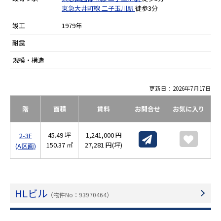
東急大井町線
二子玉川駅
徒歩3分
竣工
1979年
耐震
規模・構造
更新日：2026年7月17日
階
面積
賃料
お問合せ
お気に入り
45.49 坪
1,241,000 円
2-3F
150.37 ㎡
27,281 円(坪)
(A区画)
HLビル
（物件No：93970464）