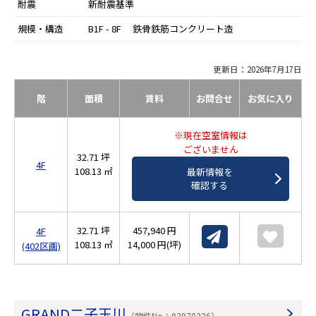
耐震
新耐震基準
規模・構造
B1F - 8F 鉄骨鉄筋コンクリート造
更新日：2026年7月17日
階
面積
賃料
お問合せ
お気に入り
※現在空室情報は
ございません
32.71 坪
4F
108.13 ㎡
最新情報を
確認する
32.71 坪
457,940 円
4F
108.13 ㎡
14,000 円(坪)
(402区画)
GRAND二子玉川
（物件No：93970326）