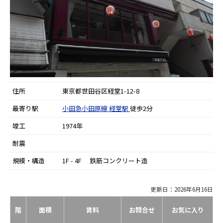
住所
東京都世田谷区経堂1-12-8
最寄り駅
小田急小田原線
経堂駅
徒歩2分
竣工
1974年
耐震
規模・構造
1F - 4F 鉄筋コンクリート造
更新日：2026年6月16日
階
面積
賃料
お問合せ
お気に入り