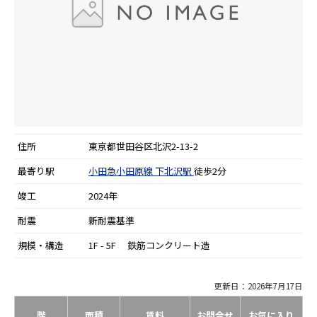
住所
東京都世田谷区北沢2-13-2
最寄り駅
小田急小田原線
下北沢駅
徒歩2分
竣工
2024年
耐震
新耐震基準
規模・構造
1F - 5F 鉄筋コンクリート造
更新日：2026年7月17日
階
面積
賃料
お問合せ
お気に入り