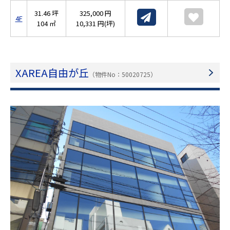
31.46 坪
325,000 円
4F
104 ㎡
10,331 円(坪)
XAREA自由が丘
（物件No：50020725）