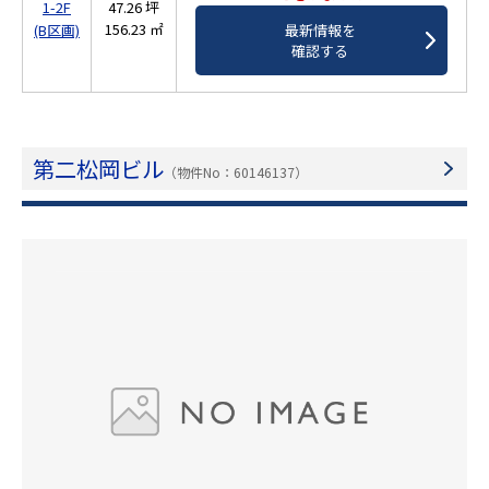
1-2F
47.26 坪
156.23 ㎡
最新情報を
(B区画)
確認する
第二松岡ビル
（物件No：60146137）