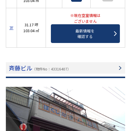
103.04 ㎡
※現在空室情報は
ございません
31.17 坪
7F
103.04 ㎡
最新情報を
確認する
斉藤ビル
（物件No：43316407）