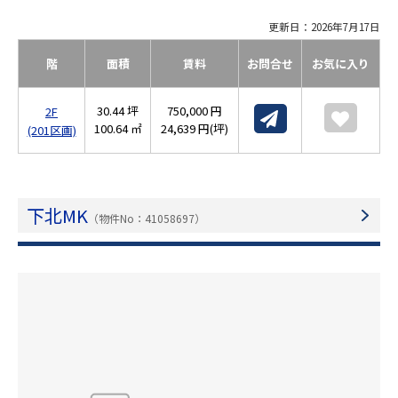
更新日：2026年7月17日
階
面積
賃料
お問合せ
お気に入り
30.44 坪
750,000 円
2F
100.64 ㎡
24,639 円(坪)
(201区画)
下北MK
（物件No：41058697）