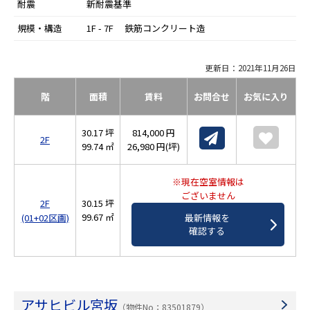
耐震
新耐震基準
規模・構造
1F - 7F 鉄筋コンクリート造
更新日：2021年11月26日
階
面積
賃料
お問合せ
お気に入り
30.17 坪
814,000 円
2F
99.74 ㎡
26,980 円(坪)
※現在空室情報は
ございません
2F
30.15 坪
99.67 ㎡
(01+02区画)
最新情報を
確認する
アサヒビル宮坂
（物件No：83501879）