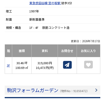
東急世田谷線
宮の坂駅
徒歩3分
竣工
1997年
耐震
新耐震基準
規模・構造
1F - 4F 鉄筋コンクリート造
更新日：2026年7月17日
階
面積
賃料
お問合せ
お気に入り
30.46 坪
319,000 円
3F
100.69 ㎡
10,473 円(坪)
駒沢フォーラムガーデン
（物件No：91050472）