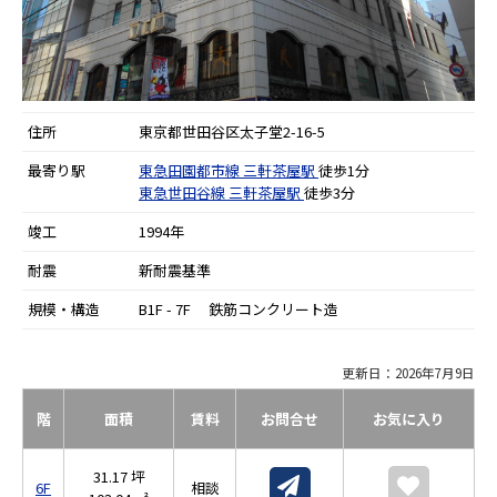
住所
東京都世田谷区太子堂2-16-5
最寄り駅
東急田園都市線
三軒茶屋駅
徒歩1分
東急世田谷線
三軒茶屋駅
徒歩3分
竣工
1994年
耐震
新耐震基準
規模・構造
B1F - 7F 鉄筋コンクリート造
更新日：2026年7月9日
階
面積
賃料
お問合せ
お気に入り
31.17 坪
6F
相談