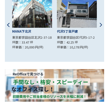
代沢5丁目戸建
新築
コーセイハイム
-18
東京都世田谷区代沢5-17-2
東京
東京都世田谷区代沢5-19-13
坪数：42.25 坪
23
坪数：33.28 坪
坪単価：10,178 円(坪)
坪数：
坪単価：13,522 円(坪)
坪単価