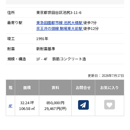
住所
東京都世田谷区池尻3-11-6
最寄り駅
東急田園都市線
池尻大橋駅
徒歩7分
京王井の頭線
駒場東大前駅
徒歩12分
竣工
1991年
耐震
新耐震基準
規模・構造
1F - 4F 鉄筋コンクリート造
更新日：2026年7月17日
階
面積
賃料
お問合せ
お気に入り
32.24 坪
850,000 円
4F
106.58 ㎡
29,467 円(坪)