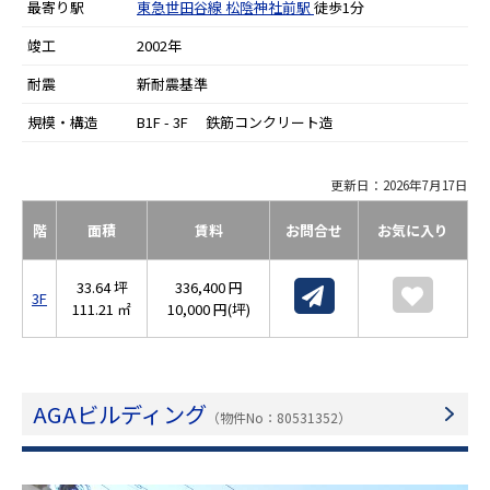
最寄り駅
東急世田谷線
松陰神社前駅
徒歩1分
竣工
2002年
耐震
新耐震基準
規模・構造
B1F - 3F 鉄筋コンクリート造
更新日：2026年7月17日
階
面積
賃料
お問合せ
お気に入り
33.64 坪
336,400 円
3F
111.21 ㎡
10,000 円(坪)
AGAビルディング
（物件No：80531352）