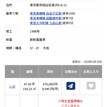
住所
東京都世田谷区奥沢6-8-21
最寄り駅
東急東横線
自由が丘駅
徒歩10分
東急東横線
田園調布駅
徒歩7分
東急大井町線
九品仏駅
徒歩5分
竣工
1986年
耐震
新耐震基準
規模・構造
1F - 2F 木造
更新日：2026年5月29日
階
面積
賃料
お問合せ
お気に入り
47.26 坪
470,000 円
1-2F
156.23 ㎡
9,945 円(坪)
※現在空室情報は
ございません