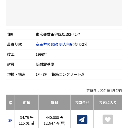
住所
東京都世田谷区松原2-42-7
最寄り駅
京王井の頭線
明大前駅
徒歩2分
竣工
1998年
耐震
新耐震基準
規模・構造
1F - 3F 鉄筋コンクリート造
更新日：2021年1月22日
階
面積
賃料
お問合せ
お気に入り
34.79 坪
440,000 円
3F
115.01 ㎡
12,647 円(坪)