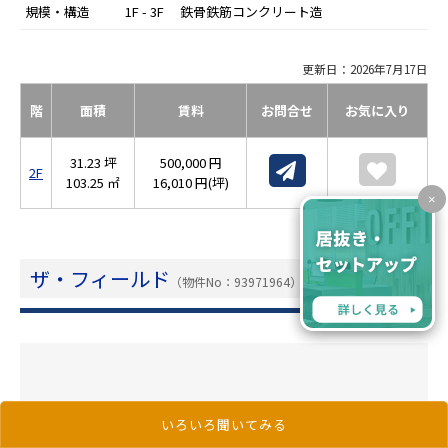
規模・構造
1F - 3F 鉄骨鉄筋コンクリート造
更新日：2026年7月17日
階
面積
賃料
お問合せ
お気に入り
31.23 坪
500,000 円
2F
103.25 ㎡
16,010 円(坪)
×
ザ・フィールド
（物件No：93971964）
いろいろ聞いてみる