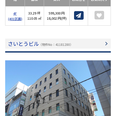
33.29 坪
599,300 円
4F
110.05 ㎡
18,002 円(坪)
(401区画)
さいとうビル
（物件No：41181280）