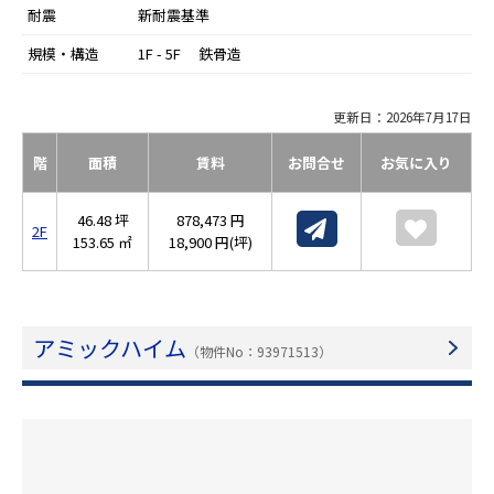
耐震
新耐震基準
規模・構造
1F - 5F 鉄骨造
更新日：2026年7月17日
階
面積
賃料
お問合せ
お気に入り
46.48 坪
878,473 円
2F
153.65 ㎡
18,900 円(坪)
アミックハイム
（物件No：93971513）