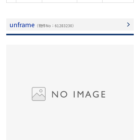
unframe
（物件No：61283230）