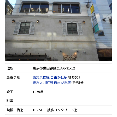
住所
東京都世田谷区奥沢6-31-12
最寄り駅
東急東横線
自由が丘駅
徒歩5分
東急大井町線
自由が丘駅
徒歩5分
竣工
1979年
耐震
規模・構造
1F - 5F 鉄筋コンクリート造