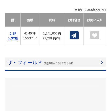
更新日：2026年7月17日
階
面積
賃料
お問合せ
お気に入り
45.49 坪
1,241,000 円
2-3F
150.37 ㎡
27,281 円(坪)
(A区画)
ザ・フィールド
（物件No：93971964）