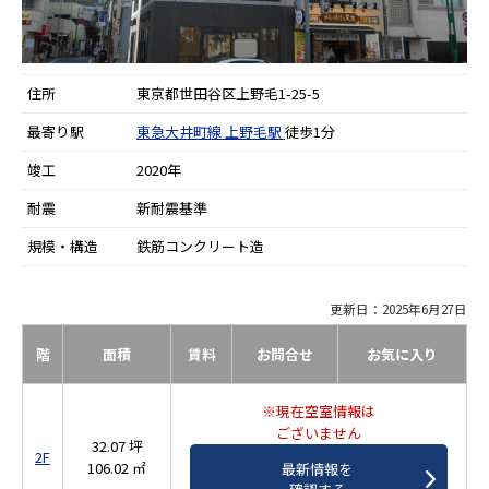
住所
東京都世田谷区上野毛1-25-5
最寄り駅
東急大井町線
上野毛駅
徒歩1分
竣工
2020年
耐震
新耐震基準
規模・構造
鉄筋コンクリート造
更新日：2025年6月27日
階
面積
賃料
お問合せ
お気に入り
※現在空室情報は
ございません
32.07 坪
2F
106.02 ㎡
最新情報を