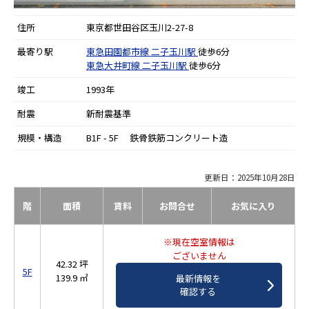
住所
東京都世田谷区玉川2-27-8
最寄り駅
東急田園都市線
二子玉川駅
徒歩6分
東急大井町線
二子玉川駅
徒歩6分
竣工
1993年
耐震
新耐震基準
規模・構造
B1F - 5F 鉄骨鉄筋コンクリート造
更新日：2025年10月28日
階
面積
賃料
お問合せ
お気に入り
※現在空室情報は
ございません
42.32 坪
5F
139.9 ㎡
最新情報を
確認する