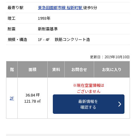
最寄り駅
東急田園都市線
桜新町駅
徒歩5分
竣工
1993年
耐震
新耐震基準
規模・構造
1F - 4F 鉄筋コンクリート造
更新日：2019年10月10日
階
面積
賃料
お問合せ
お気に入り
※現在空室情報は
ございません
36.84 坪
2F
121.78 ㎡
最新情報を
確認する