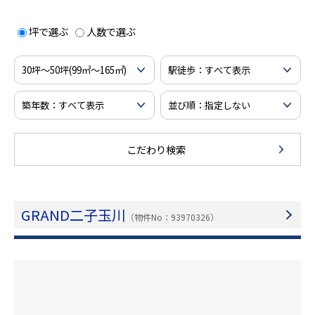
坪で選ぶ
人数で選ぶ
こだわり検索
GRAND二子玉川
（物件No：93970326）