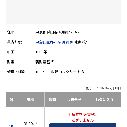
住所
東京都世田谷区用賀4-13-7
最寄り駅
東急田園都市線
用賀駅
徒歩2分
竣工
1986年
耐震
新耐震基準
規模・構造
1F - 5F 鉄筋コンクリート造
更新日：2022年2月18日
階
面積
賃料
お問合せ
お気に入り
※現在空室情報は
ございません
31.20 坪
1F