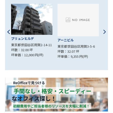
桜新町新築ビル
アド
アーニビル
-11
東京都世田谷区桜新町1-14-
東京
東京都世田谷区用賀3-5-6
17
坪数：
坪数：32.07 坪
坪数：47.12 坪
坪単価
坪単価：9,355 円(坪)
坪単価：25,000 円(坪)