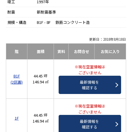
竣工
1997年
耐震
新耐震基準
規模・構造
B1F - 8F 鉄筋コンクリート造
更新日：2018年8月18日
階
面積
賃料
お問合せ
お気に入り
※現在空室情報は
ございません
B1F
44.45 坪
146.94 ㎡
最新情報を
(2区画)
確認する
※現在空室情報は
ございません
44.45 坪
1F
146.94 ㎡
最新情報を
確認する