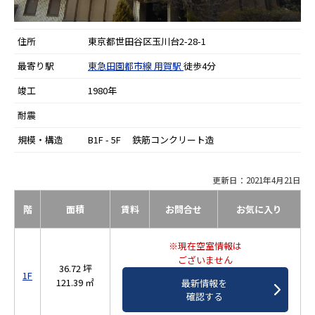
住所
東京都世田谷区玉川台2-28-1
最寄り駅
東急田園都市線
用賀駅
徒歩4分
竣工
1980年
耐震
規模・構造
B1F - 5F 鉄筋コンクリート造
更新日：2021年4月21日
階
面積
賃料
お問合せ
お気に入り
※現在空室情報は
ございません
36.72 坪
1F
121.39 ㎡
最新情報を
確認する