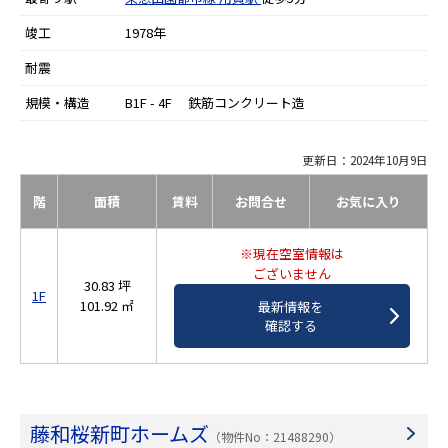
竣工
1978年
耐震
規模・構造
B1F - 4F 鉄筋コンクリート造
更新日：2024年10月9日
階
面積
賃料
お問合せ
お気に入り
※現在空室情報は
ございません
30.83 坪
1F
101.92 ㎡
最新情報を
確認する
藤和桜新町ホームズ
（物件No：21488290）