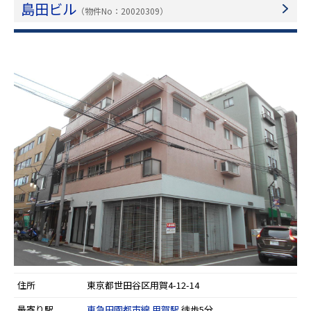
島田ビル
（物件No：20020309）
住所
東京都世田谷区用賀4-12-14
最寄り駅
東急田園都市線
用賀駅
徒歩5分