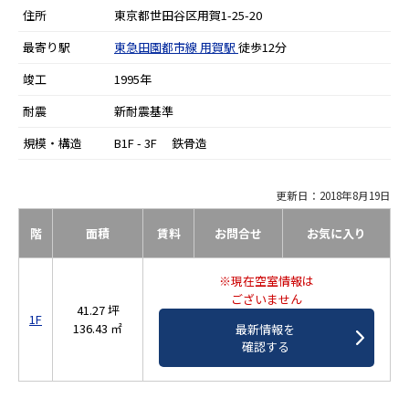
住所
東京都世田谷区用賀1-25-20
最寄り駅
東急田園都市線
用賀駅
徒歩12分
竣工
1995年
耐震
新耐震基準
規模・構造
B1F - 3F 鉄骨造
更新日：2018年8月19日
階
面積
賃料
お問合せ
お気に入り
※現在空室情報は
ございません
41.27 坪
1F
136.43 ㎡
最新情報を
確認する