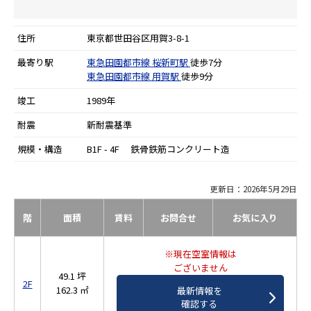
住所
東京都世田谷区用賀3-8-1
最寄り駅
東急田園都市線
桜新町駅
徒歩7分
東急田園都市線
用賀駅
徒歩9分
竣工
1989年
耐震
新耐震基準
規模・構造
B1F - 4F 鉄骨鉄筋コンクリート造
更新日：2026年5月29日
階
面積
賃料
お問合せ
お気に入り
※現在空室情報は
ございません
49.1 坪
2F
162.3 ㎡
最新情報を
確認する