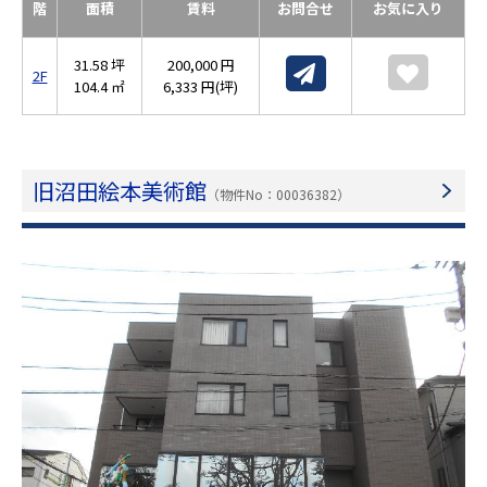
階
面積
賃料
お問合せ
お気に入り
31.58 坪
200,000 円
2F
104.4 ㎡
6,333 円(坪)
旧沼田絵本美術館
（物件No：00036382）