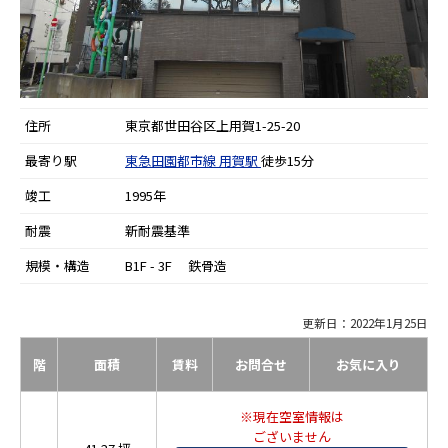
住所
東京都世田谷区上用賀1-25-20
最寄り駅
東急田園都市線
用賀駅
徒歩15分
竣工
1995年
耐震
新耐震基準
規模・構造
B1F - 3F 鉄骨造
更新日：2022年1月25日
階
面積
賃料
お問合せ
お気に入り
※現在空室情報は
ございません