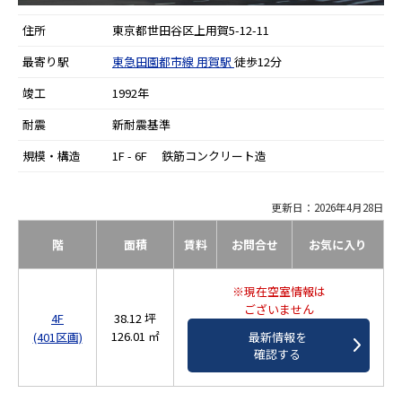
住所
東京都世田谷区上用賀5-12-11
最寄り駅
東急田園都市線
用賀駅
徒歩12分
竣工
1992年
耐震
新耐震基準
規模・構造
1F - 6F 鉄筋コンクリート造
更新日：2026年4月28日
階
面積
賃料
お問合せ
お気に入り
※現在空室情報は
ございません
4F
38.12 坪
126.01 ㎡
(401区画)
最新情報を
確認する