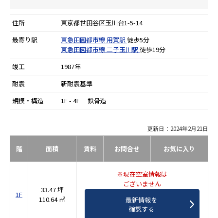
住所
東京都世田谷区玉川台1-5-14
最寄り駅
東急田園都市線
用賀駅
徒歩5分
東急田園都市線
二子玉川駅
徒歩19分
竣工
1987年
耐震
新耐震基準
規模・構造
1F - 4F 鉄骨造
更新日：2024年2月21日
階
面積
賃料
お問合せ
お気に入り
※現在空室情報は
ございません
33.47 坪
1F
110.64 ㎡
最新情報を
確認する