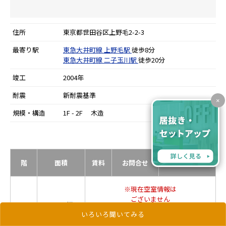
住所
東京都世田谷区上野毛2-2-3
最寄り駅
東急大井町線
上野毛駅
徒歩8分
東急大井町線
二子玉川駅
徒歩20分
竣工
2004年
耐震
新耐震基準
×
規模・構造
1F - 2F 木造
更新日：2021年9月1日
階
面積
賃料
お問合せ
お気に入り
※現在空室情報は
ございません
33.57 坪
1-2F
いろいろ聞いてみる
110.96 ㎡
最新情報を
確認する