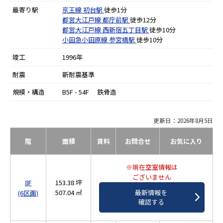
最寄り駅
京王線
初台駅
徒歩1分
都営大江戸線
都庁前駅
徒歩12分
都営大江戸線
西新宿五丁目駅
徒歩10分
小田急小田原線
参宮橋駅
徒歩10分
竣工
1996年
耐震
新耐震基準
規模・構造
B5F - 54F 鉄骨造
更新日：2026年8月5日
階
面積
賃料
お問合せ
お気に入り
※現在空室情報は
ございません
8F
153.38 坪
507.04 ㎡
最新情報を
(6区画)
確認する