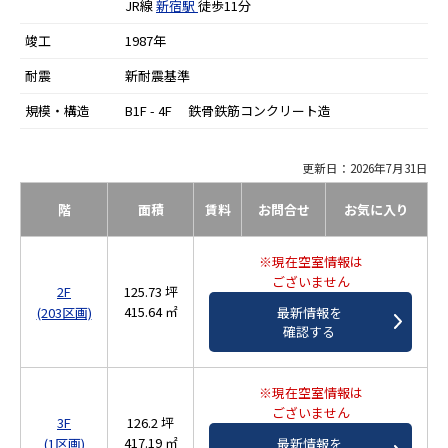
JR線
新宿駅
徒歩11分
竣工
1987年
耐震
新耐震基準
規模・構造
B1F - 4F 鉄骨鉄筋コンクリート造
更新日：2026年7月31日
階
面積
賃料
お問合せ
お気に入り
※現在空室情報は
ございません
2F
125.73 坪
415.64 ㎡
(203区画)
最新情報を
確認する
※現在空室情報は
ございません
3F
126.2 坪
417.19 ㎡
(1区画)
最新情報を