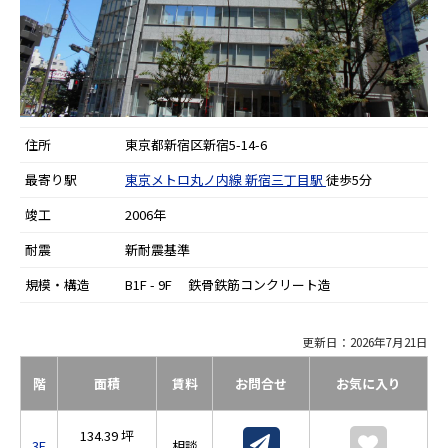
住所
東京都新宿区新宿5-14-6
最寄り駅
東京メトロ丸ノ内線
新宿三丁目駅
徒歩5分
竣工
2006年
耐震
新耐震基準
規模・構造
B1F - 9F 鉄骨鉄筋コンクリート造
更新日：2026年7月21日
階
面積
賃料
お問合せ
お気に入り
134.39 坪
3F
相談