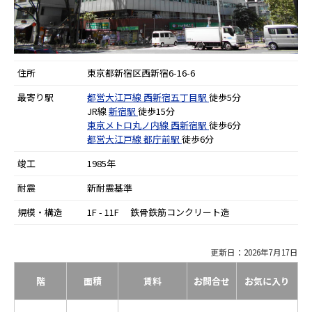
住所
東京都新宿区西新宿6-16-6
最寄り駅
都営大江戸線
西新宿五丁目駅
徒歩5分
JR線
新宿駅
徒歩15分
東京メトロ丸ノ内線
西新宿駅
徒歩6分
都営大江戸線
都庁前駅
徒歩6分
竣工
1985年
耐震
新耐震基準
規模・構造
1F - 11F 鉄骨鉄筋コンクリート造
更新日：2026年7月17日
階
面積
賃料
お問合せ
お気に入り