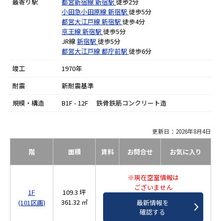
最寄り駅
都営新宿線
新宿駅
徒歩2分
小田急小田原線
新宿駅
徒歩5分
都営大江戸線
新宿駅
徒歩4分
京王線
新宿駅
徒歩5分
JR線
新宿駅
徒歩5分
都営大江戸線
都庁前駅
徒歩6分
竣工
1970年
耐震
新耐震基準
規模・構造
B1F - 12F 鉄骨鉄筋コンクリート造
更新日：2026年8月4日
階
面積
賃料
お問合せ
お気に入り
※現在空室情報は
ございません
1F
109.3 坪
361.32 ㎡
(101区画)
最新情報を
確認する