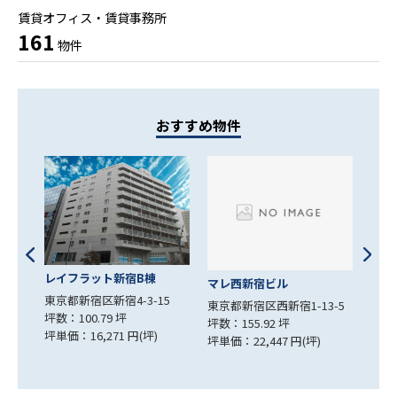
賃貸オフィス・賃貸事務所
161
物件
おすすめ物件
西新宿IKビル
KD
マレ西新宿ビル
5
東京都新宿区西新宿4-5-6
東京
東京都新宿区西新宿1-13-5
坪数：105.33 坪
坪数：
坪数：155.92 坪
坪単価：8,630 円(坪)
坪単価
坪単価：22,447 円(坪)