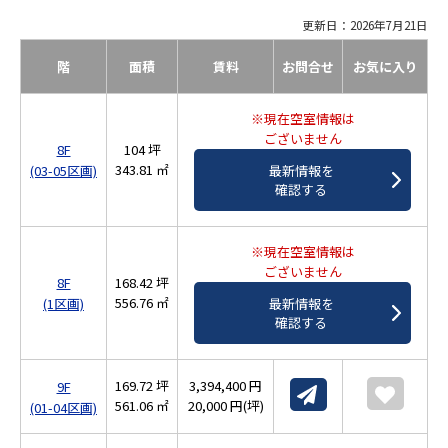
更新日：2026年7月21日
階
面積
賃料
お問合せ
お気に入り
※現在空室情報は
ございません
8F
104 坪
343.81 ㎡
(03-05区画)
最新情報を
確認する
※現在空室情報は
ございません
8F
168.42 坪
556.76 ㎡
(1区画)
最新情報を
確認する
169.72 坪
3,394,400 円
9F
561.06 ㎡
20,000 円(坪)
(01-04区画)