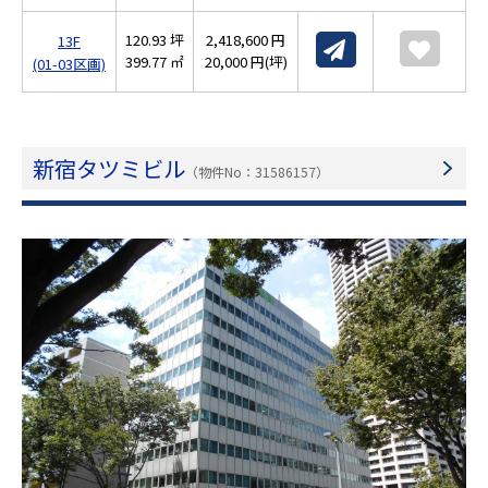
120.93 坪
2,418,600 円
13F
399.77 ㎡
20,000 円(坪)
(01-03区画)
新宿タツミビル
（物件No：31586157）