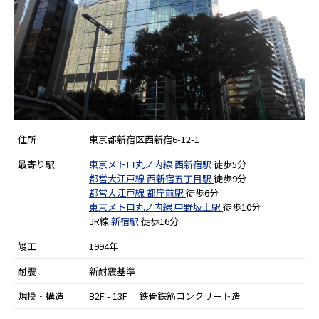
住所
東京都新宿区西新宿6-12-1
最寄り駅
東京メトロ丸ノ内線
西新宿駅
徒歩5分
都営大江戸線
西新宿五丁目駅
徒歩9分
都営大江戸線
都庁前駅
徒歩6分
東京メトロ丸ノ内線
中野坂上駅
徒歩10分
JR線
新宿駅
徒歩16分
竣工
1994年
耐震
新耐震基準
規模・構造
B2F - 13F 鉄骨鉄筋コンクリート造