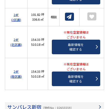
101.82 坪
24F
相談
336.6 ㎡
(2区画)
※現在空室情報は
ございません
24F
154.33 坪
510.18 ㎡
(北区画)
最新情報を
確認する
※現在空室情報は
ございません
24F
154.33 坪
510.18 ㎡
(南区画)
最新情報を
確認する
サンパレス新宿
（物件No：02655559）