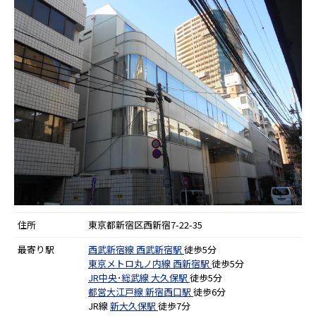
住所
東京都新宿区西新宿7-22-35
最寄り駅
西武新宿線
西武新宿駅
徒歩5分
東京メトロ丸ノ内線
西新宿駅
徒歩5分
JR中央･総武線
大久保駅
徒歩5分
都営大江戸線
新宿西口駅
徒歩6分
JR線
新大久保駅
徒歩7分