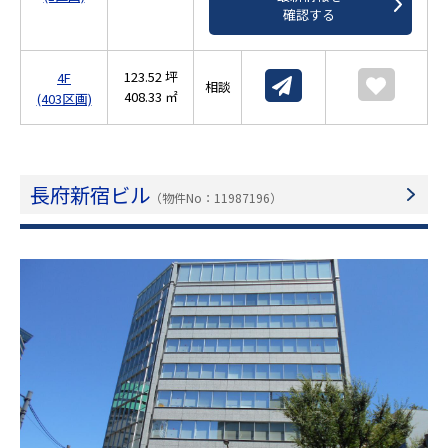
確認する
123.52 坪
4F
相談
408.33 ㎡
(403区画)
長府新宿ビル
（物件No：11987196）