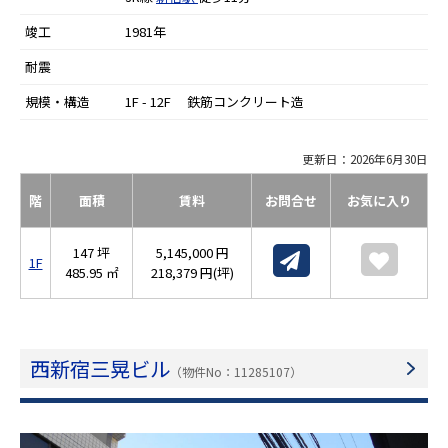
竣工
1981年
耐震
規模・構造
1F - 12F 鉄筋コンクリート造
更新日：2026年6月30日
階
面積
賃料
お問合せ
お気に入り
147 坪
5,145,000 円
1F
485.95 ㎡
218,379 円(坪)
西新宿三晃ビル
（物件No：11285107）