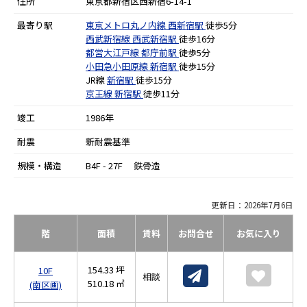
住所
東京都新宿区西新宿6-14-1
最寄り駅
東京メトロ丸ノ内線
西新宿駅
徒歩5分
西武新宿線
西武新宿駅
徒歩16分
都営大江戸線
都庁前駅
徒歩5分
小田急小田原線
新宿駅
徒歩15分
JR線
新宿駅
徒歩15分
京王線
新宿駅
徒歩11分
竣工
1986年
耐震
新耐震基準
規模・構造
B4F - 27F 鉄骨造
更新日：2026年7月6日
階
面積
賃料
お問合せ
お気に入り
154.33 坪
10F
相談
510.18 ㎡
(南区画)